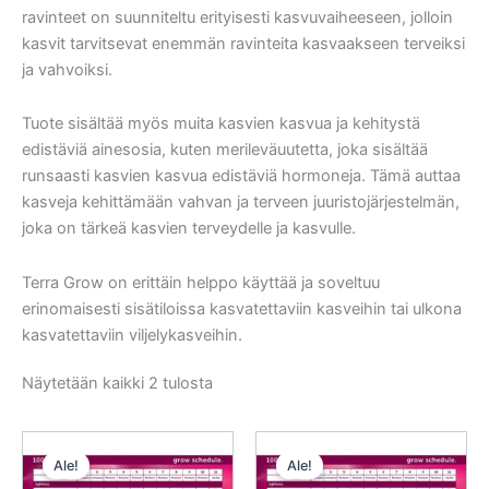
ravinteet on suunniteltu erityisesti kasvuvaiheeseen, jolloin
kasvit tarvitsevat enemmän ravinteita kasvaakseen terveiksi
ja vahvoiksi.
Tuote sisältää myös muita kasvien kasvua ja kehitystä
edistäviä ainesosia, kuten merileväuutetta, joka sisältää
runsaasti kasvien kasvua edistäviä hormoneja. Tämä auttaa
kasveja kehittämään vahvan ja terveen juuristojärjestelmän,
joka on tärkeä kasvien terveydelle ja kasvulle.
Terra Grow on erittäin helppo käyttää ja soveltuu
erinomaisesti sisätiloissa kasvatettaviin kasveihin tai ulkona
kasvatettaviin viljelykasveihin.
Näytetään kaikki 2 tulosta
Alkuperäinen
Nykyinen
Alkuperäinen
Nykyinen
hinta
hinta
hinta
hinta
Ale!
Ale!
oli:
on:
oli:
on: