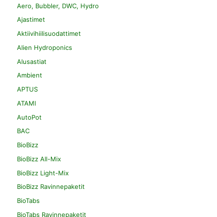
Aero, Bubbler, DWC, Hydro
Ajastimet
Aktiivihiilisuodattimet
Alien Hydroponics
Alusastiat
Ambient
APTUS
ATAMI
AutoPot
BAC
BioBizz
BioBizz All-Mix
BioBizz Light-Mix
BioBizz Ravinnepaketit
BioTabs
BioTabs Ravinnepaketit