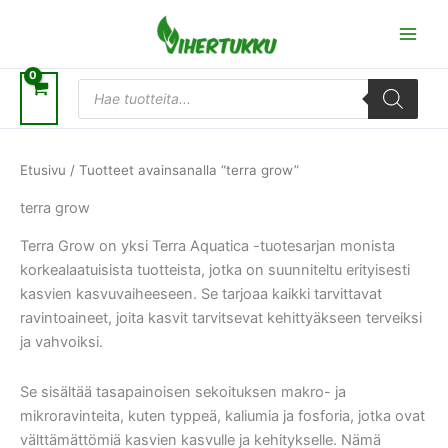
Siirry
sisältöön
Products
search
Etusivu
/ Tuotteet avainsanalla “terra grow”
terra grow
Terra Grow on yksi Terra Aquatica -tuotesarjan monista
korkealaatuisista tuotteista, jotka on suunniteltu erityisesti
kasvien kasvuvaiheeseen. Se tarjoaa kaikki tarvittavat
ravintoaineet, joita kasvit tarvitsevat kehittyäkseen terveiksi
ja vahvoiksi.
Se sisältää tasapainoisen sekoituksen makro- ja
mikroravinteita, kuten typpeä, kaliumia ja fosforia, jotka ovat
välttämättömiä kasvien kasvulle ja kehitykselle. Nämä