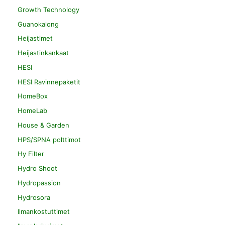
Growth Technology
Guanokalong
Heijastimet
Heijastinkankaat
HESI
HESI Ravinnepaketit
HomeBox
HomeLab
House & Garden
HPS/SPNA polttimot
Hy Filter
Hydro Shoot
Hydropassion
Hydrosora
Ilmankostuttimet