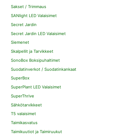
Sakset / Trimmaus
SANlight LED Valaisimet
Secret Jardin
Secret Jardin LED Valaisimet
Siemenet
Skalpellit ja Tarvikkeet
SonoBox Boksipuhaltimet
Suodatinverkot / Suodatinkankaat
SuperBox
SuperPlant LED Valaisimet
SuperThrive
Sähkötarvikkeet
T5 valaisimet
Taimikasvatus
Taimikuutiot ja Taimiruukut