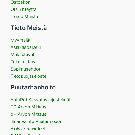
Ostoskori
Ota Yhteyttä
Tietoa Meistä
Tieto Meistä
Myymälät
Asiakaspalvelu
Maksutavat
Toimitustavat
Sopimusehdot
Tietosuojaseloste
Puutarhanhoito
AutoPot Kasvatusjärjestelmät
EC Arvon Mittaus
pH Arvon Mittaus
Ilmanvaihto Puutarhassa
BioBizz Ravinteet