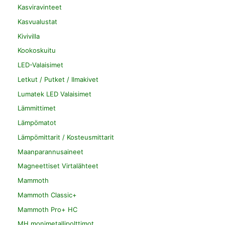
Kasviravinteet
Kasvualustat
Kivivilla
Kookoskuitu
LED-Valaisimet
Letkut / Putket / Ilmakivet
Lumatek LED Valaisimet
Lämmittimet
Lämpömatot
Lämpömittarit / Kosteusmittarit
Maanparannusaineet
Magneettiset Virtalähteet
Mammoth
Mammoth Classic+
Mammoth Pro+ HC
MH monimetallipolttimot