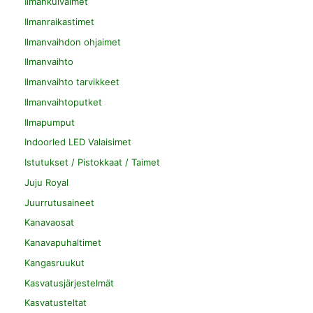
Ilmankuivaimet
Ilmanraikastimet
Ilmanvaihdon ohjaimet
Ilmanvaihto
Ilmanvaihto tarvikkeet
Ilmanvaihtoputket
Ilmapumput
Indoorled LED Valaisimet
Istutukset / Pistokkaat / Taimet
Juju Royal
Juurrutusaineet
Kanavaosat
Kanavapuhaltimet
Kangasruukut
Kasvatusjärjestelmät
Kasvatusteltat