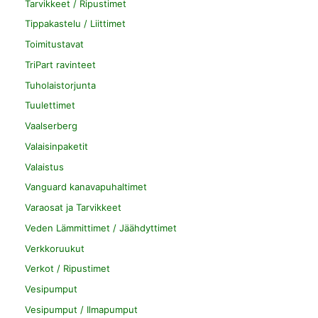
Tarvikkeet / Ripustimet
Tippakastelu / Liittimet
Toimitustavat
TriPart ravinteet
Tuholaistorjunta
Tuulettimet
Vaalserberg
Valaisinpaketit
Valaistus
Vanguard kanavapuhaltimet
Varaosat ja Tarvikkeet
Veden Lämmittimet / Jäähdyttimet
Verkkoruukut
Verkot / Ripustimet
Vesipumput
Vesipumput / Ilmapumput