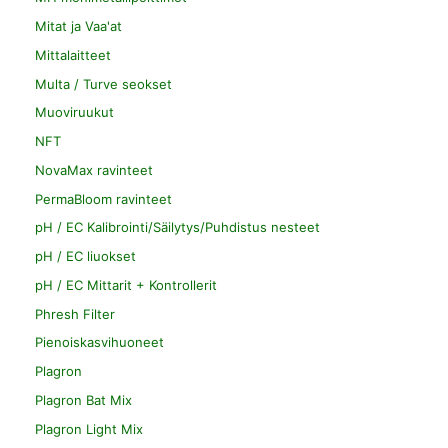
Mitat ja Vaa'at
Mittalaitteet
Multa / Turve seokset
Muoviruukut
NFT
NovaMax ravinteet
PermaBloom ravinteet
pH / EC Kalibrointi/Säilytys/Puhdistus nesteet
pH / EC liuokset
pH / EC Mittarit + Kontrollerit
Phresh Filter
Pienoiskasvihuoneet
Plagron
Plagron Bat Mix
Plagron Light Mix