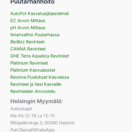
Puutarhanhoito
AutoPot Kasvatusjärjestelmät
EC Arvon Mittaus
pH Arvon Mittaus
Ilmanvaihto Puutarhassa
BioBizz Ravinteet
CANNA Ravinteet
GHE Terra Aquatica Ravinteet
Platinium Ravinteet
Platinium Kasvualustat
Ravinne Puutokset Kasveissa
Ravinteet ja Vesi Kasveille
Ravinteiden Annostelu
Helsingin Myymälä:
Aukioloajat
Ma-Pe 12-18 La 12-15
Riihipellonkuja 3, 00390 Helsinki
Puh/Signal/WhatsApp: