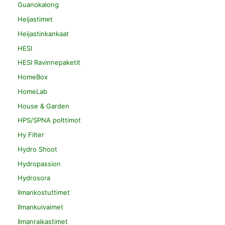
Guanokalong
Heijastimet
Heijastinkankaat
HESI
HESI Ravinnepaketit
HomeBox
HomeLab
House & Garden
HPS/SPNA polttimot
Hy Filter
Hydro Shoot
Hydropassion
Hydrosora
Ilmankostuttimet
Ilmankuivaimet
Ilmanraikastimet