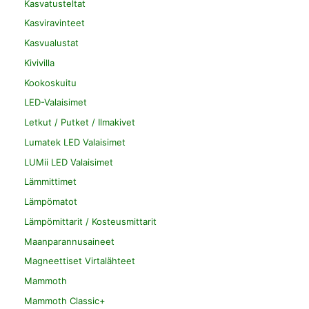
Kasvatusteltat
Kasviravinteet
Kasvualustat
Kivivilla
Kookoskuitu
LED-Valaisimet
Letkut / Putket / Ilmakivet
Lumatek LED Valaisimet
LUMii LED Valaisimet
Lämmittimet
Lämpömatot
Lämpömittarit / Kosteusmittarit
Maanparannusaineet
Magneettiset Virtalähteet
Mammoth
Mammoth Classic+