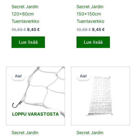
Secret Jardin
Secret Jardin
120x60cm
150x150cm
Tuentaverkko
Tuentaverkko
10,50
€
9,45
€
10,50
€
9,45
€
Lue lisää
Lue lisää
Alkuperäinen
Nykyinen
Alkuperäinen
Nykyinen
hinta
hinta
hinta
hinta
Ale!
Ale!
oli:
on:
oli:
on:
10,50 €.
9,45 €.
20,50 €.
18,45 €.
LOPPU VARASTOSTA
Secret Jardin
Secret Jardin