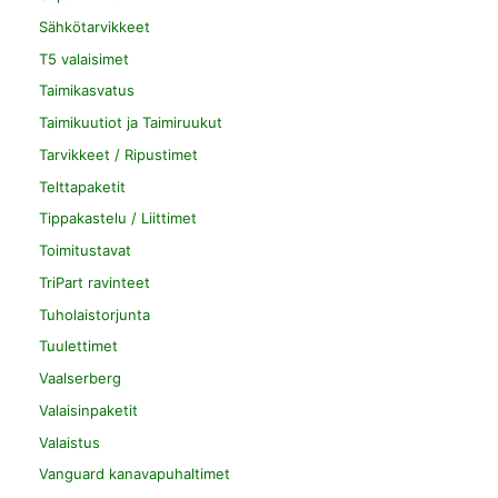
Sähkötarvikkeet
T5 valaisimet
Taimikasvatus
Taimikuutiot ja Taimiruukut
Tarvikkeet / Ripustimet
Telttapaketit
Tippakastelu / Liittimet
Toimitustavat
TriPart ravinteet
Tuholaistorjunta
Tuulettimet
Vaalserberg
Valaisinpaketit
Valaistus
Vanguard kanavapuhaltimet