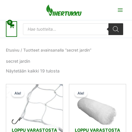
Siirry
sisältöön
Products
search
Etusivu
/ Tuotteet avainsanalla “secret jardin”
secret jardin
Näytetään kaikki 19 tulosta
Alkuperäinen
Nykyinen
Alkuperäinen
Nykyinen
hinta
hinta
hinta
hinta
Ale!
Ale!
oli:
on:
oli:
on:
10,50 €.
9,45 €.
10,50 €.
9,45 €.
LOPPU VARASTOSTA
LOPPU VARASTOSTA