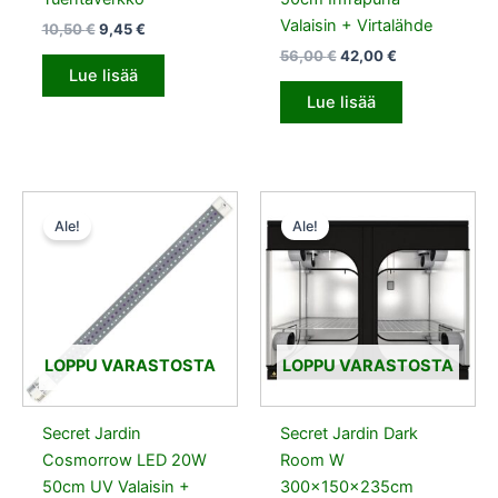
Valaisin + Virtalähde
10,50
€
9,45
€
56,00
€
42,00
€
Lue lisää
Lue lisää
Alkuperäinen
Nykyinen
Alkuperäinen
Nykyinen
hinta
hinta
hinta
hinta
Ale!
Ale!
oli:
on:
oli:
on:
56,00 €.
42,00 €.
323,00 €.
290,70 €.
LOPPU VARASTOSTA
LOPPU VARASTOSTA
Secret Jardin
Secret Jardin Dark
Cosmorrow LED 20W
Room W
50cm UV Valaisin +
300x150x235cm