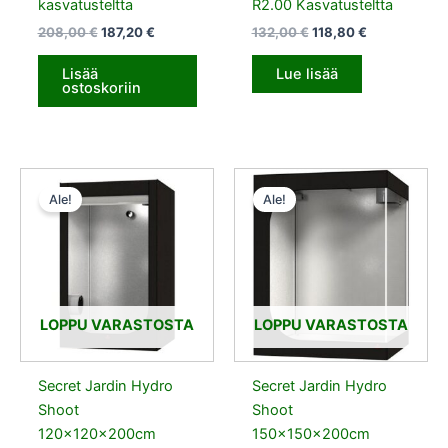
kasvatusteltta
R2.00 Kasvatusteltta
208,00
€
187,20
€
132,00
€
118,80
€
Lisää
Lue lisää
ostoskoriin
Alkuperäinen
Nykyinen
Alkuperäinen
Nykyinen
hinta
hinta
hinta
hinta
Ale!
Ale!
oli:
on:
oli:
on:
152,00 €.
136,80 €.
202,00 €.
181,80 €.
LOPPU VARASTOSTA
LOPPU VARASTOSTA
Secret Jardin Hydro
Secret Jardin Hydro
Shoot
Shoot
120x120x200cm
150x150x200cm