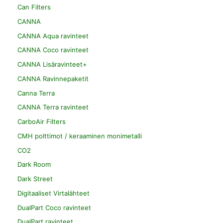
Can Filters
CANNA
CANNA Aqua ravinteet
CANNA Coco ravinteet
CANNA Lisäravinteet+
CANNA Ravinnepaketit
Canna Terra
CANNA Terra ravinteet
CarboAir Filters
CMH polttimot / keraaminen monimetalli
CO2
Dark Room
Dark Street
Digitaaliset Virtalähteet
DualPart Coco ravinteet
DualPart ravinteet