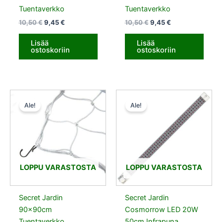
Tuentaverkko
Tuentaverkko
10,50
€
9,45
€
10,50
€
9,45
€
Lisää
Lisää
ostoskoriin
ostoskoriin
Alkuperäinen
Nykyinen
Alkuperäinen
Nykyinen
hinta
hinta
hinta
hinta
Ale!
Ale!
oli:
on:
oli:
on:
10,50 €.
9,45 €.
56,00 €.
42,00 €.
LOPPU VARASTOSTA
LOPPU VARASTOSTA
Secret Jardin
Secret Jardin
90x90cm
Cosmorrow LED 20W
Tuentaverkko
50cm Infrapuna