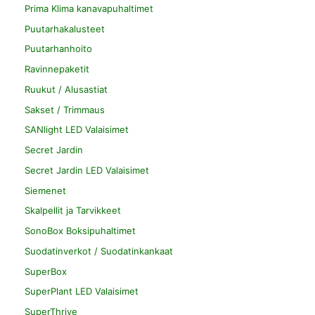
Prima Klima kanavapuhaltimet
Puutarhakalusteet
Puutarhanhoito
Ravinnepaketit
Ruukut / Alusastiat
Sakset / Trimmaus
SANlight LED Valaisimet
Secret Jardin
Secret Jardin LED Valaisimet
Siemenet
Skalpellit ja Tarvikkeet
SonoBox Boksipuhaltimet
Suodatinverkot / Suodatinkankaat
SuperBox
SuperPlant LED Valaisimet
SuperThrive