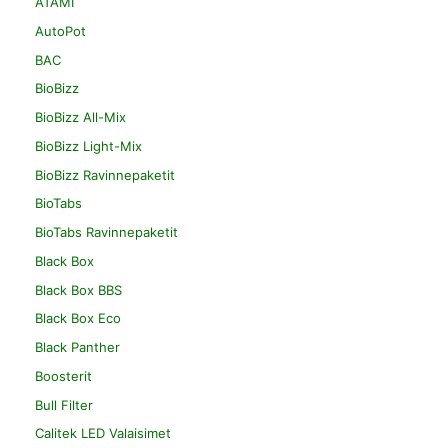
ATAMI
AutoPot
BAC
BioBizz
BioBizz All-Mix
BioBizz Light-Mix
BioBizz Ravinnepaketit
BioTabs
BioTabs Ravinnepaketit
Black Box
Black Box BBS
Black Box Eco
Black Panther
Boosterit
Bull Filter
Calitek LED Valaisimet