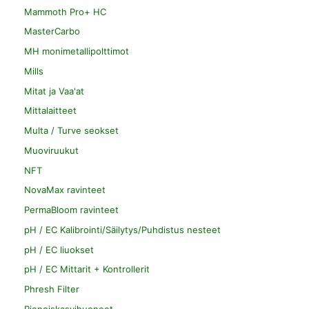
Mammoth Pro+ HC
MasterCarbo
MH monimetallipolttimot
Mills
Mitat ja Vaa'at
Mittalaitteet
Multa / Turve seokset
Muoviruukut
NFT
NovaMax ravinteet
PermaBloom ravinteet
pH / EC Kalibrointi/Säilytys/Puhdistus nesteet
pH / EC liuokset
pH / EC Mittarit + Kontrollerit
Phresh Filter
Pienoiskasvihuoneet