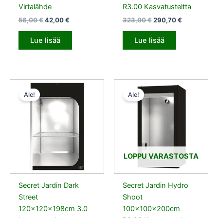
Virtalähde
R3.00 Kasvatusteltta
56,00
€
42,00
€
323,00
€
290,70
€
Lue lisää
Lue lisää
Alkuperäinen
Nykyinen
Alkuperäinen
Nykyinen
hinta
hinta
hinta
hinta
Ale!
Ale!
oli:
on:
oli:
on:
208,00 €.
187,20 €.
132,00 €.
118,80 €.
LOPPU VARASTOSTA
Secret Jardin Dark
Secret Jardin Hydro
Street
Shoot
120x120x198cm 3.0
100x100x200cm