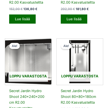
R2.00 Kasvatusteltta
R2.00 Kasvatusteltta
152,00
€
136,80
€
202,00
€
181,80
€
Lue lisää
Lue lisää
Alkuperäinen
Nykyinen
Alkuperäinen
Nykyinen
hinta
hinta
hinta
hinta
Ale!
Ale!
oli:
on:
oli:
on:
396,00 €.
356,40 €.
112,00 €.
100,80 €.
LOPPU VARASTOSTA
LOPPU VARASTOSTA
Secret Jardin Hydro
Secret Jardin Hydro
Shoot 240x240x200
Shoot 80x80x180cm
cm R2.00
R2.00 Kasvatusteltta