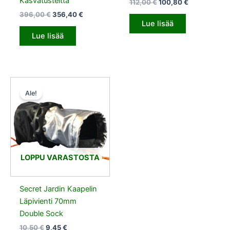
Kasvatusteltta
112,00
€
100,80
€
396,00
€
356,40
€
Lue lisää
Lue lisää
Alkuperäinen
Nykyinen
hinta
hinta
Ale!
oli:
on:
10,50 €.
9,45 €.
LOPPU VARASTOSTA
Secret Jardin Kaapelin
Läpivienti 70mm
Double Sock
10,50
€
9,45
€