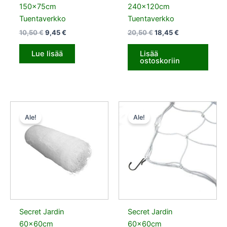
150x75cm
240x120cm
Tuentaverkko
Tuentaverkko
10,50
€
9,45
€
20,50
€
18,45
€
Lue lisää
Lisää
ostoskoriin
Alkuperäinen
Nykyinen
Alkuperäinen
Nykyinen
hinta
hinta
hinta
hinta
Ale!
Ale!
oli:
on:
oli:
on:
10,50 €.
9,45 €.
10,50 €.
9,45 €.
Secret Jardin
Secret Jardin
60x60cm
60x60cm