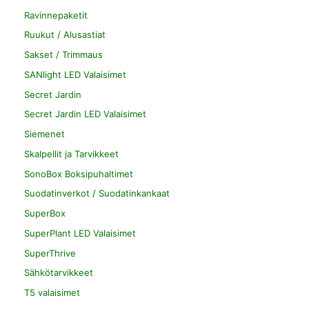
Ravinnepaketit
Ruukut / Alusastiat
Sakset / Trimmaus
SANlight LED Valaisimet
Secret Jardin
Secret Jardin LED Valaisimet
Siemenet
Skalpellit ja Tarvikkeet
SonoBox Boksipuhaltimet
Suodatinverkot / Suodatinkankaat
SuperBox
SuperPlant LED Valaisimet
SuperThrive
Sähkötarvikkeet
T5 valaisimet