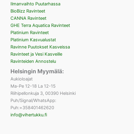
Ilmanvaihto Puutarhassa
BioBizz Ravinteet
CANNA Ravinteet
GHE Terra Aquatica Ravinteet
Platinium Ravinteet
Platinium Kasvualustat
Ravinne Puutokset Kasveissa
Ravinteet ja Vesi Kasveille
Ravinteiden Annostelu
Helsingin Myymälä:
Aukioloajat
Ma-Pe 12-18 La 12-15
Riihipellonkuja 3, 00390 Helsinki
Puh/Signal/WhatsApp:
Puh:+358401462620
info@vihertukku.fi