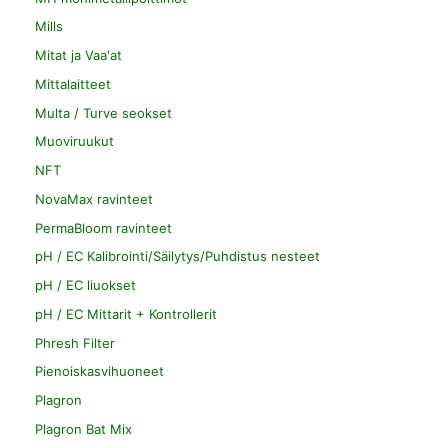
Mills
Mitat ja Vaa'at
Mittalaitteet
Multa / Turve seokset
Muoviruukut
NFT
NovaMax ravinteet
PermaBloom ravinteet
pH / EC Kalibrointi/Säilytys/Puhdistus nesteet
pH / EC liuokset
pH / EC Mittarit + Kontrollerit
Phresh Filter
Pienoiskasvihuoneet
Plagron
Plagron Bat Mix