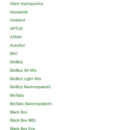
Alien Hydroponics
Alusastiat
Ambient
APTUS
ATAMI
AutoPot
BAC
BioBizz
BioBizz All-Mix
BioBizz Light-Mix
BioBizz Ravinnepaketit
BioTabs
BioTabs Ravinnepaketit
Black Box
Black Box BBS
Black Box Eco