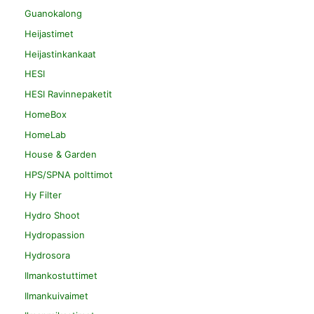
Guanokalong
Heijastimet
Heijastinkankaat
HESI
HESI Ravinnepaketit
HomeBox
HomeLab
House & Garden
HPS/SPNA polttimot
Hy Filter
Hydro Shoot
Hydropassion
Hydrosora
Ilmankostuttimet
Ilmankuivaimet