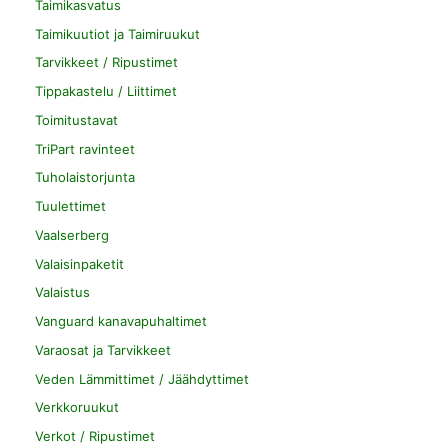
Taimikasvatus
Taimikuutiot ja Taimiruukut
Tarvikkeet / Ripustimet
Tippakastelu / Liittimet
Toimitustavat
TriPart ravinteet
Tuholaistorjunta
Tuulettimet
Vaalserberg
Valaisinpaketit
Valaistus
Vanguard kanavapuhaltimet
Varaosat ja Tarvikkeet
Veden Lämmittimet / Jäähdyttimet
Verkkoruukut
Verkot / Ripustimet