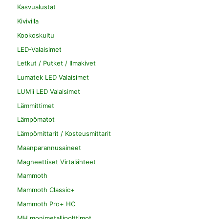
Kasvualustat
Kivivilla
Kookoskuitu
LED-Valaisimet
Letkut / Putket / Ilmakivet
Lumatek LED Valaisimet
LUMii LED Valaisimet
Lämmittimet
Lämpömatot
Lämpömittarit / Kosteusmittarit
Maanparannusaineet
Magneettiset Virtalähteet
Mammoth
Mammoth Classic+
Mammoth Pro+ HC
MH monimetallipolttimot