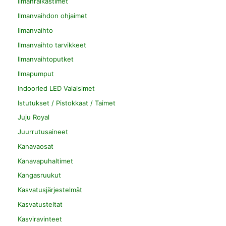
Ilmanraikastimet
Ilmanvaihdon ohjaimet
Ilmanvaihto
Ilmanvaihto tarvikkeet
Ilmanvaihtoputket
Ilmapumput
Indoorled LED Valaisimet
Istutukset / Pistokkaat / Taimet
Juju Royal
Juurrutusaineet
Kanavaosat
Kanavapuhaltimet
Kangasruukut
Kasvatusjärjestelmät
Kasvatusteltat
Kasviravinteet