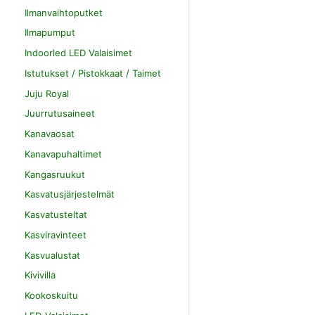
Ilmanvaihtoputket
Ilmapumput
Indoorled LED Valaisimet
Istutukset / Pistokkaat / Taimet
Juju Royal
Juurrutusaineet
Kanavaosat
Kanavapuhaltimet
Kangasruukut
Kasvatusjärjestelmät
Kasvatusteltat
Kasviravinteet
Kasvualustat
Kivivilla
Kookoskuitu