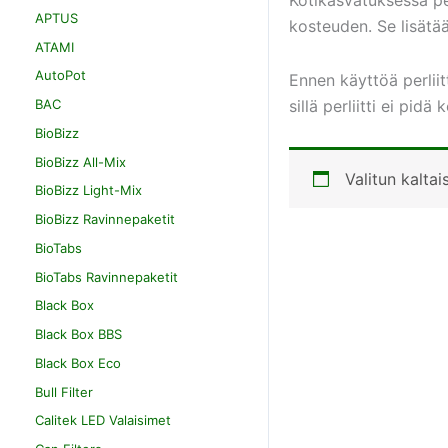
APTUS
kosteuden. Se lisätä
ATAMI
AutoPot
Ennen käyttöä perliit
sillä perliitti ei pi
BAC
BioBizz
BioBizz All-Mix
Valitun kaltai
BioBizz Light-Mix
BioBizz Ravinnepaketit
BioTabs
BioTabs Ravinnepaketit
Black Box
Black Box BBS
Black Box Eco
Bull Filter
Calitek LED Valaisimet