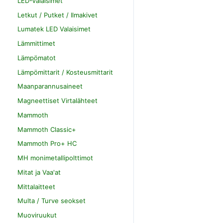
LED-Valaisimet
Letkut / Putket / Ilmakivet
Lumatek LED Valaisimet
Lämmittimet
Lämpömatot
Lämpömittarit / Kosteusmittarit
Maanparannusaineet
Magneettiset Virtalähteet
Mammoth
Mammoth Classic+
Mammoth Pro+ HC
MH monimetallipolttimot
Mitat ja Vaa'at
Mittalaitteet
Multa / Turve seokset
Muoviruukut