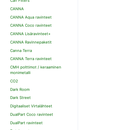
Can Filters
CANNA
CANNA Aqua ravinteet
CANNA Coco ravinteet
CANNA Lisäravinteet+
CANNA Ravinnepaketit
Canna Terra
CANNA Terra ravinteet
CMH polttimot / keraaminen
monimetalli
CO2
Dark Room
Dark Street
Digitaaliset Virtalähteet
DualPart Coco ravinteet
DualPart ravinteet