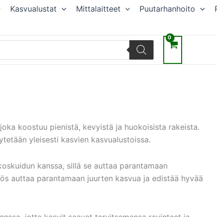
Kasvualustat
Mittalaitteet
Puutarhanhoito
 joka koostuu pienistä, kevyistä ja huokoisista rakeista.
äytetään yleisesti kasvien kasvualustoissa.
koskuidun kanssa, sillä se auttaa parantamaan
yös auttaa parantamaan juurten kasvua ja edistää hyvää
nssa, jotta kasvit saavat tarvitsemansa ravinteet ja