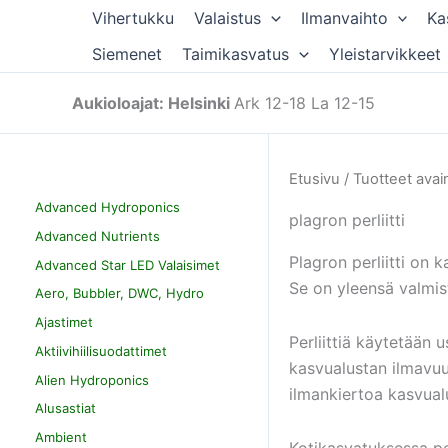
Siirry
Vihertukku
Valaistus
Ilmanvaihto
Ka
sisältöön
Siemenet
Taimikasvatus
Yleistarvikkeet
Aukioloajat: Helsinki
Ark 12-18 La 12-15
Etusivu
/ Tuotteet avain
Advanced Hydroponics
plagron perliitti
Advanced Nutrients
Plagron perliitti on 
Advanced Star LED Valaisimet
Se on yleensä valmist
Aero, Bubbler, DWC, Hydro
Ajastimet
Perliittiä käytetään
Aktiivihiilisuodattimet
kasvualustan ilmavuu
Alien Hydroponics
ilmankiertoa kasvual
Alusastiat
Ambient
Kotikasvatuksessa pe