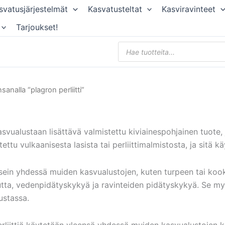
svatusjärjestelmät
Kasvatusteltat
Kasviravinteet
Tarjoukset!
Products
search
sanalla “plagron perliitti”
kasvualustaan lisättävä valmistettu kiviainespohjainen tuote,
ettu vulkaanisesta lasista tai perliittimalmistosta, ja sitä k
 usein yhdessä muiden kasvualustojen, kuten turpeen tai koo
tta, vedenpidätyskykyä ja ravinteiden pidätyskykyä. Se m
ustassa.
rliittiä käytetään yleensä yhdessä muiden kasvualustojen ka