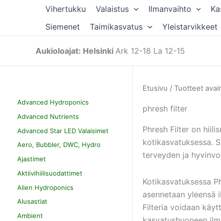
Siirry
Vihertukku
Valaistus
Ilmanvaihto
Ka
sisältöön
Siemenet
Taimikasvatus
Yleistarvikkeet
Aukioloajat: Helsinki
Ark 12-18 La 12-15
Etusivu
/ Tuotteet avain
Advanced Hydroponics
phresh filter
Advanced Nutrients
Phresh Filter on hiil
Advanced Star LED Valaisimet
kotikasvatuksessa. S
Aero, Bubbler, DWC, Hydro
terveyden ja hyvinvo
Ajastimet
Aktiivihiilisuodattimet
Kotikasvatuksessa Ph
Alien Hydroponics
asennetaan yleensä il
Alusastiat
Filteria voidaan käyt
Ambient
kasvatushuoneen ilma