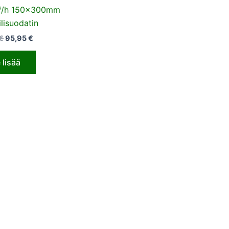
³/h 150x300mm
ilisuodatin
€
95,95
€
 lisää