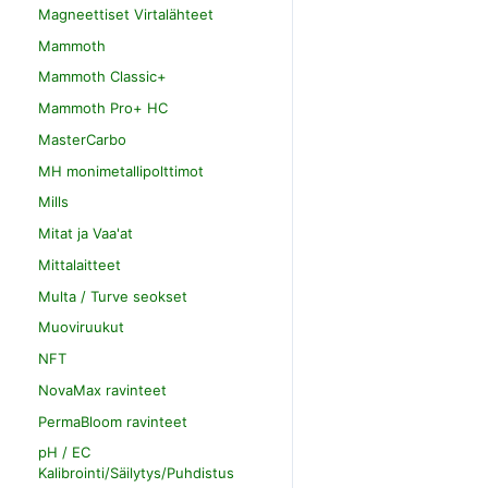
Magneettiset Virtalähteet
Mammoth
Mammoth Classic+
Mammoth Pro+ HC
MasterCarbo
MH monimetallipolttimot
Mills
Mitat ja Vaa'at
Mittalaitteet
Multa / Turve seokset
Muoviruukut
NFT
NovaMax ravinteet
PermaBloom ravinteet
pH / EC
Kalibrointi/Säilytys/Puhdistus