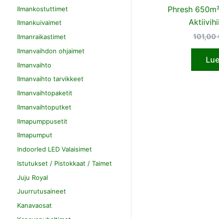
Phresh 650m
Ilmankostuttimet
Aktiivihi
Ilmankuivaimet
101,00
Ilmanraikastimet
Ilmanvaihdon ohjaimet
Lue
Ilmanvaihto
Ilmanvaihto tarvikkeet
Ilmanvaihtopaketit
Ilmanvaihtoputket
Ilmapumppusetit
Ilmapumput
Indoorled LED Valaisimet
Istutukset / Pistokkaat / Taimet
Juju Royal
Juurrutusaineet
Kanavaosat