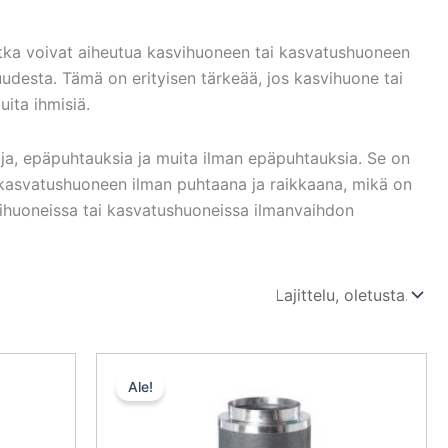
otka voivat aiheutua kasvihuoneen tai kasvatushuoneen
udesta. Tämä on erityisen tärkeää, jos kasvihuone tai
uita ihmisiä.
uja, epäpuhtauksia ja muita ilman epäpuhtauksia. Se on
 kasvatushuoneen ilman puhtaana ja raikkaana, mikä on
vihuoneissa tai kasvatushuoneissa ilmanvaihdon
n
yinen
Alkuperäinen
Nykyinen
a
hinta
hinta
Ale!
oli:
on:
,45 €.
202,00 €.
191,90 €.