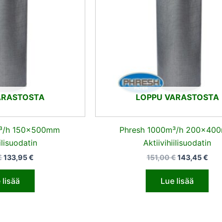
ARASTOSTA
LOPPU VARASTOSTA
m³/h 150x500mm
Phresh 1000m³/h 200x40
ilisuodatin
Aktiivihiilisuodatin
€
133,95
€
151,00
€
143,45
€
 lisää
Lue lisää