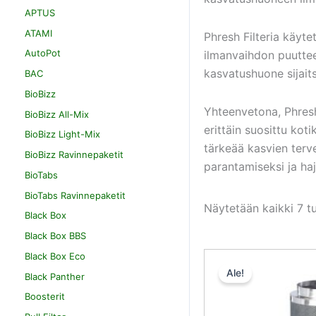
APTUS
ATAMI
Phresh Filteria käyt
AutoPot
ilmanvaihdon puuttee
kasvatushuone sijaitse
BAC
BioBizz
Yhteenvetona, Phresh
BioBizz All-Mix
erittäin suosittu ko
BioBizz Light-Mix
tärkeää kasvien terv
BioBizz Ravinnepaketit
parantamiseksi ja haj
BioTabs
BioTabs Ravinnepaketit
Näytetään kaikki 7 t
Black Box
Black Box BBS
Black Box Eco
Ale!
Black Panther
Boosterit