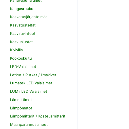
Kanavapuhaltimet
Kangasruukut
Kasvatusjärjestelmät
Kasvatusteltat
Kasviravinteet
Kasvualustat
Kivivilla
Kookoskuitu
LED-Valaisimet
Letkut / Putket / Ilmakivet
Lumatek LED Valaisimet
LUMii LED Valaisimet
Lämmittimet
Lämpömatot
Lämpömittarit / Kosteusmittarit
Maanparannusaineet