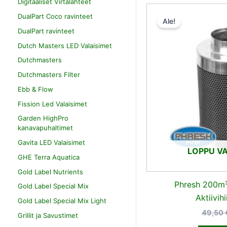
Digitaaliset Virtalähteet
DualPart Coco ravinteet
Ale!
DualPart ravinteet
Dutch Masters LED Valaisimet
Dutchmasters
Dutchmasters Filter
Ebb & Flow
Fission Led Valaisimet
Garden HighPro
kanavapuhaltimet
Gavita LED Valaisimet
LOPPU V
GHE Terra Aquatica
Gold Label Nutrients
Phresh 200m
Gold Label Special Mix
Aktiivihi
Gold Label Special Mix Light
49,50
Grillit ja Savustimet