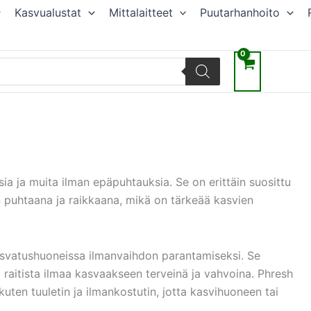
Kasvualustat
Mittalaitteet
Puutarhanhoito
sia ja muita ilman epäpuhtauksia. Se on erittäin suosittu
 puhtaana ja raikkaana, mikä on tärkeää kasvien
kasvatushuoneissa ilmanvaihdon parantamiseksi. Se
 raitista ilmaa kasvaakseen terveinä ja vahvoina. Phresh
ten tuuletin ja ilmankostutin, jotta kasvihuoneen tai