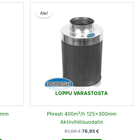
n
kyinen
Alkuperäinen
Nykyinen
ta
hinta
hinta
Ale!
oli:
on:
,90 €.
81,00 €.
76,95 €.
LOPPU VARASTOSTA
0mm
Phresh 400m³/h 125x300mm
Aktiivihiilisuodatin
81,00
€
76,95
€