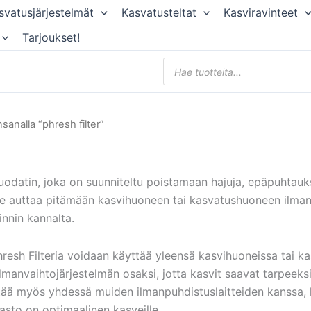
svatusjärjestelmät
Kasvatusteltat
Kasviravinteet
Tarjoukset!
Products
search
sanalla “phresh filter”
isuodatin, joka on suunniteltu poistamaan hajuja, epäpuhtauk
e auttaa pitämään kasvihuoneen tai kasvatushuoneen ilman
innin kannalta.
resh Filteria voidaan käyttää yleensä kasvihuoneissa tai 
manvaihtojärjestelmän osaksi, jotta kasvit saavat tarpeeksi
tää myös yhdessä muiden ilmanpuhdistuslaitteiden kanssa, ku
sto on optimaalinen kasveille.