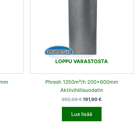
LOPPU VARASTOSTA
0mm
Phresh 1350m³/h 200x600mm
Aktiivihiilisuodatin
202,00
€
191,90
€
Lue lisää