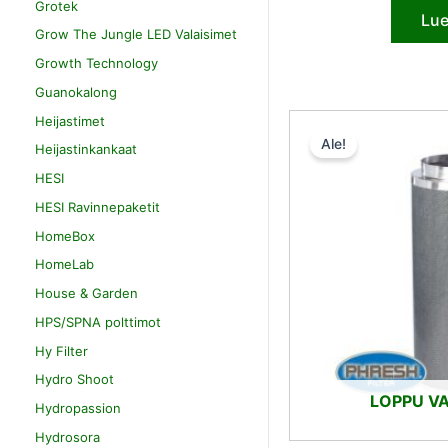
Grotek
Lue
Grow The Jungle LED Valaisimet
Growth Technology
Guanokalong
Heijastimet
Ale!
Heijastinkankaat
HESI
HESI Ravinnepaketit
HomeBox
HomeLab
House & Garden
HPS/SPNA polttimot
Hy Filter
Hydro Shoot
LOPPU V
Hydropassion
Hydrosora