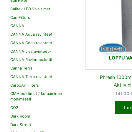
Bull Filter
Calitek LED Valaisimet
Can Filters
CANNA
CANNA Aqua ravinteet
CANNA Coco ravinteet
CANNA Lisäravinteet+
LOPPU V
CANNA Ravinnepaketit
Canna Terra
CANNA Terra ravinteet
Phresh 1000
Aktiivihi
CarboAir Filters
141,00
CMH polttimot / keraaminen
monimetalli
Lue
CO2
Dark Room
Dark Street