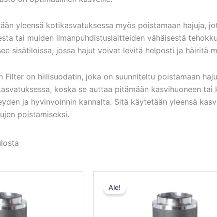
etään yleensä kotikasvatuksessa myös poistamaan hajuja, j
sta tai muiden ilmanpuhdistuslaitteiden vähäisestä tehokku
e sisätiloissa, jossa hajut voivat levitä helposti ja häiritä m
 Filter on hiilisuodatin, joka on suunniteltu poistamaan haj
tikasvatuksessa, koska se auttaa pitämään kasvihuoneen tai
eyden ja hyvinvoinnin kannalta. Sitä käytetään yleensä kas
ujen poistamiseksi.
ulosta
Alkuperäinen
Nykyinen
Alkuperäine
Nyk
hinta
hinta
hinta
hint
Ale!
oli:
on:
oli:
on:
141,00 €.
133,95 €.
151,00 €.
143