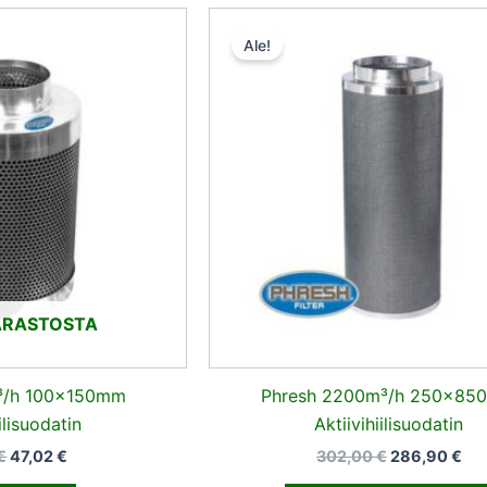
Alkuperäinen
Nykyinen
Alkuperäine
Ny
hinta
hinta
hinta
hin
Ale!
oli:
on:
oli:
on:
49,50 €.
47,02 €.
302,00 €.
286
ARASTOSTA
³/h 100x150mm
Phresh 2200m³/h 250x85
ilisuodatin
Aktiivihiilisuodatin
€
47,02
€
302,00
€
286,90
€