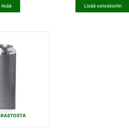
 lisää
Lisää ostoskoriin
Alkuperäinen
Nykyinen
hinta
hinta
oli:
on:
101,00 €.
95,95 €.
ARASTOSTA