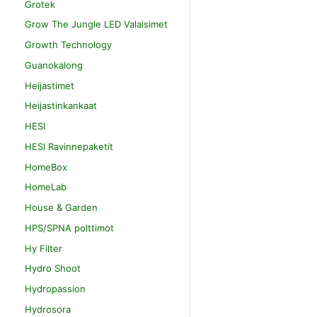
Grotek
Grow The Jungle LED Valaisimet
Growth Technology
Guanokalong
Heijastimet
Heijastinkankaat
HESI
HESI Ravinnepaketit
HomeBox
HomeLab
House & Garden
HPS/SPNA polttimot
Hy Filter
Hydro Shoot
Hydropassion
Hydrosora