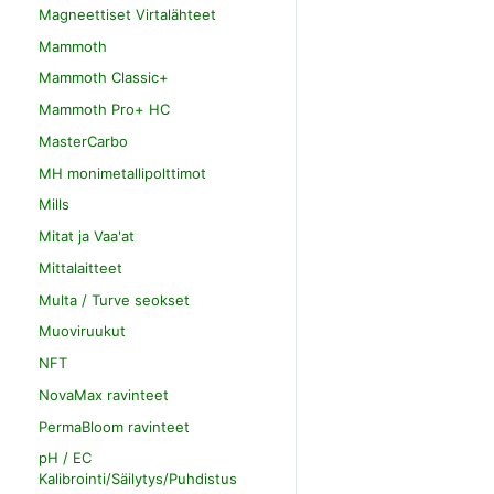
Magneettiset Virtalähteet
Mammoth
Mammoth Classic+
Mammoth Pro+ HC
MasterCarbo
MH monimetallipolttimot
Mills
Mitat ja Vaa'at
Mittalaitteet
Multa / Turve seokset
Muoviruukut
NFT
NovaMax ravinteet
PermaBloom ravinteet
pH / EC
Kalibrointi/Säilytys/Puhdistus