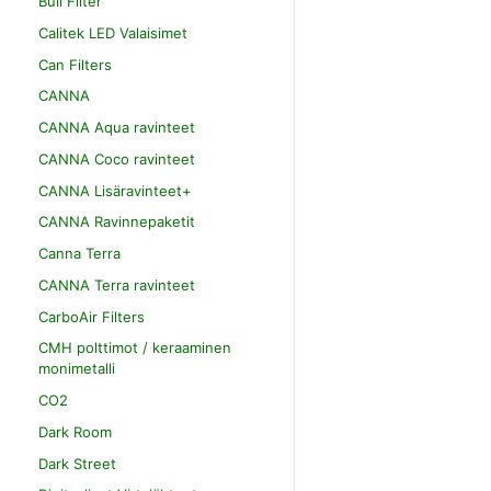
Bull Filter
Calitek LED Valaisimet
Can Filters
CANNA
CANNA Aqua ravinteet
CANNA Coco ravinteet
CANNA Lisäravinteet+
CANNA Ravinnepaketit
Canna Terra
CANNA Terra ravinteet
CarboAir Filters
CMH polttimot / keraaminen
monimetalli
CO2
Dark Room
Dark Street