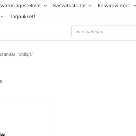
svatusjärjestelmät
Kasvatusteltat
Kasviravinteet
Tarjoukset!
Products
search
sanalla “philips”
s
Alkuperäinen
Nykyinen
hinta
hinta
oli:
on:
60,00 €.
45,00 €.