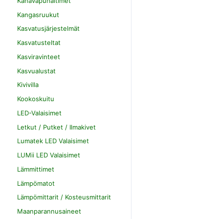
Kanavapuhaltimet
Kangasruukut
Kasvatusjärjestelmät
Kasvatusteltat
Kasviravinteet
Kasvualustat
Kivivilla
Kookoskuitu
LED-Valaisimet
Letkut / Putket / Ilmakivet
Lumatek LED Valaisimet
LUMii LED Valaisimet
Lämmittimet
Lämpömatot
Lämpömittarit / Kosteusmittarit
Maanparannusaineet