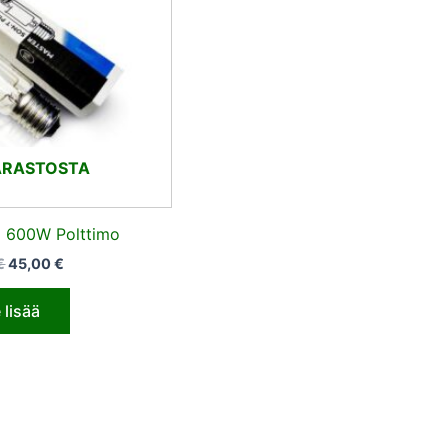
ARASTOSTA
+ 600W Polttimo
€
45,00
€
 lisää