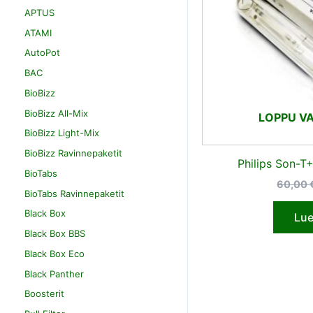
APTUS
ATAMI
AutoPot
BAC
BioBizz
BioBizz All-Mix
LOPPU V
BioBizz Light-Mix
BioBizz Ravinnepaketit
Philips Son-T
BioTabs
60,00
BioTabs Ravinnepaketit
Black Box
Lue
Black Box BBS
Black Box Eco
Black Panther
Boosterit