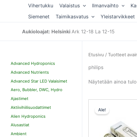
Siirry
Vihertukku
Valaistus
Ilmanvaihto
Ka
sisältöön
Siemenet
Taimikasvatus
Yleistarvikkeet
Aukioloajat: Helsinki
Ark 12-18 La 12-15
Etusivu
/ Tuotteet avain
Advanced Hydroponics
philips
Advanced Nutrients
Advanced Star LED Valaisimet
Näytetään ainoa tulo
Aero, Bubbler, DWC, Hydro
Ajastimet
Aktiivihiilisuodattimet
Ale!
Alien Hydroponics
Alusastiat
Ambient