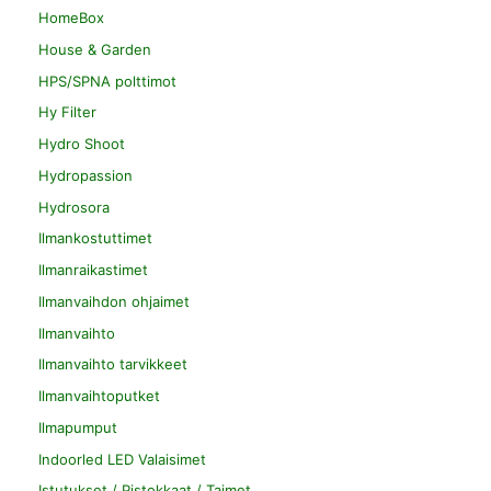
HomeBox
House & Garden
HPS/SPNA polttimot
Hy Filter
Hydro Shoot
Hydropassion
Hydrosora
Ilmankostuttimet
Ilmanraikastimet
Ilmanvaihdon ohjaimet
Ilmanvaihto
Ilmanvaihto tarvikkeet
Ilmanvaihtoputket
Ilmapumput
Indoorled LED Valaisimet
Istutukset / Pistokkaat / Taimet