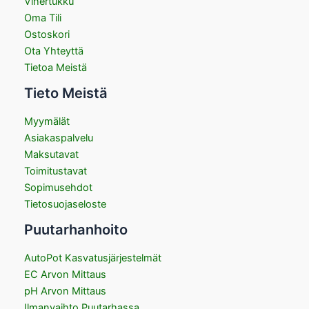
Vihertukku
Oma Tili
Ostoskori
Ota Yhteyttä
Tietoa Meistä
Tieto Meistä
Myymälät
Asiakaspalvelu
Maksutavat
Toimitustavat
Sopimusehdot
Tietosuojaseloste
Puutarhanhoito
AutoPot Kasvatusjärjestelmät
EC Arvon Mittaus
pH Arvon Mittaus
Ilmanvaihto Puutarhassa