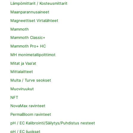
Lämpömittarit / Kosteusmittarit
Maanparannusaineet
Magneettiset Virtalähteet
Mammoth
Mammoth Classic+
Mammoth Pro+ HC
MH monimetallipolttimot
Mitat ja Vaa'at
Mittalaitteet
Multa / Turve seokset
Muoviruukut
NFT
NovaMax ravinteet
PermaBloom ravinteet
pH / EC Kalibrointi/Säilytys/Puhdistus nesteet
pH / EC liuokset