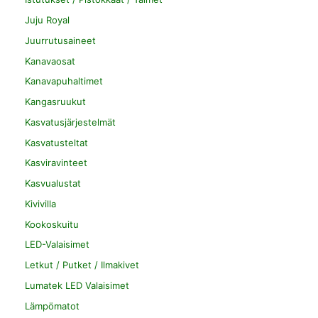
Juju Royal
Juurrutusaineet
Kanavaosat
Kanavapuhaltimet
Kangasruukut
Kasvatusjärjestelmät
Kasvatusteltat
Kasviravinteet
Kasvualustat
Kivivilla
Kookoskuitu
LED-Valaisimet
Letkut / Putket / Ilmakivet
Lumatek LED Valaisimet
Lämpömatot