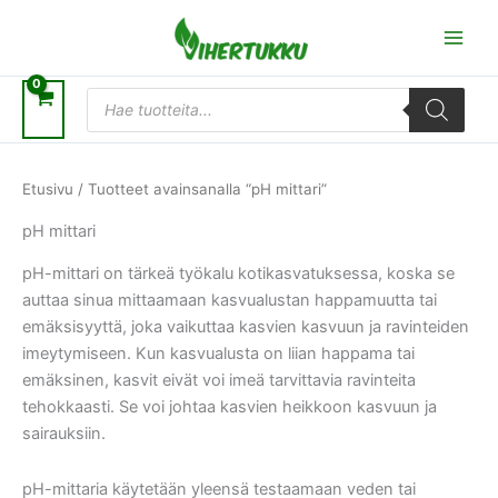
Siirry
sisältöön
Products
search
Etusivu
/ Tuotteet avainsanalla “pH mittari”
pH mittari
pH-mittari on tärkeä työkalu kotikasvatuksessa, koska se
auttaa sinua mittaamaan kasvualustan happamuutta tai
emäksisyyttä, joka vaikuttaa kasvien kasvuun ja ravinteiden
imeytymiseen. Kun kasvualusta on liian happama tai
emäksinen, kasvit eivät voi imeä tarvittavia ravinteita
tehokkaasti. Se voi johtaa kasvien heikkoon kasvuun ja
sairauksiin.
pH-mittaria käytetään yleensä testaamaan veden tai