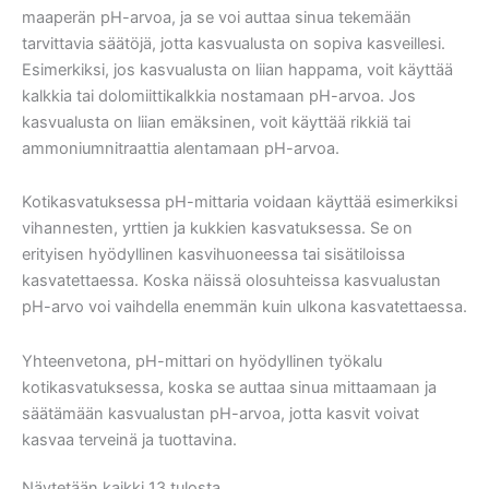
maaperän pH-arvoa, ja se voi auttaa sinua tekemään
tarvittavia säätöjä, jotta kasvualusta on sopiva kasveillesi.
Esimerkiksi, jos kasvualusta on liian happama, voit käyttää
kalkkia tai dolomiittikalkkia nostamaan pH-arvoa. Jos
kasvualusta on liian emäksinen, voit käyttää rikkiä tai
ammoniumnitraattia alentamaan pH-arvoa.
Kotikasvatuksessa pH-mittaria voidaan käyttää esimerkiksi
vihannesten, yrttien ja kukkien kasvatuksessa. Se on
erityisen hyödyllinen kasvihuoneessa tai sisätiloissa
kasvatettaessa. Koska näissä olosuhteissa kasvualustan
pH-arvo voi vaihdella enemmän kuin ulkona kasvatettaessa.
Yhteenvetona, pH-mittari on hyödyllinen työkalu
kotikasvatuksessa, koska se auttaa sinua mittaamaan ja
säätämään kasvualustan pH-arvoa, jotta kasvit voivat
kasvaa terveinä ja tuottavina.
Näytetään kaikki 13 tulosta