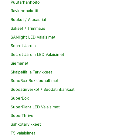
Puutarhanhoito
Ravinnepaketit
Ruukut / Alusastiat
Sakset / Trimmaus
SANlight LED Valaisimet
Secret Jardin
Secret Jardin LED Valaisimet
Siemenet
Skalpellit ja Tarvikkeet
SonoBox Boksipuhaltimet
Suodatinverkot / Suodatinkankaat
SuperBox
SuperPlant LED Valaisimet
SuperThrive
Sähkötarvikkeet
T5 valaisimet