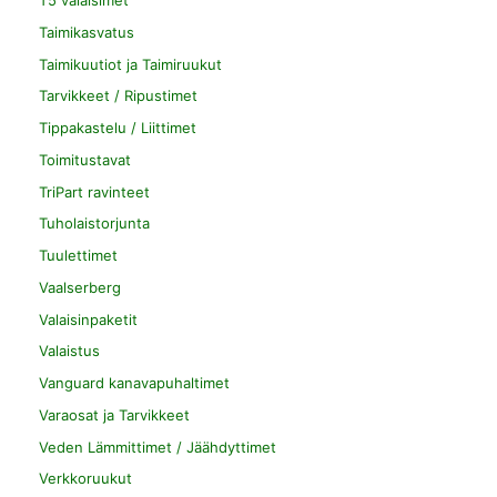
T5 valaisimet
Taimikasvatus
Taimikuutiot ja Taimiruukut
Tarvikkeet / Ripustimet
Tippakastelu / Liittimet
Toimitustavat
TriPart ravinteet
Tuholaistorjunta
Tuulettimet
Vaalserberg
Valaisinpaketit
Valaistus
Vanguard kanavapuhaltimet
Varaosat ja Tarvikkeet
Veden Lämmittimet / Jäähdyttimet
Verkkoruukut