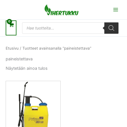
Siirry
sisältöön
Products
search
Etusivu
/ Tuotteet avainsanalla “paineistettava”
paineistettava
Näytetään ainoa tulos