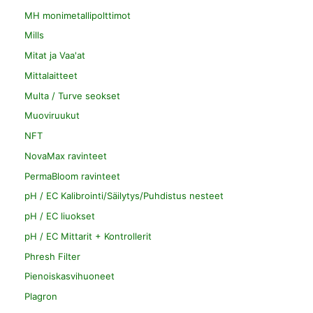
MH monimetallipolttimot
Mills
Mitat ja Vaa'at
Mittalaitteet
Multa / Turve seokset
Muoviruukut
NFT
NovaMax ravinteet
PermaBloom ravinteet
pH / EC Kalibrointi/Säilytys/Puhdistus nesteet
pH / EC liuokset
pH / EC Mittarit + Kontrollerit
Phresh Filter
Pienoiskasvihuoneet
Plagron