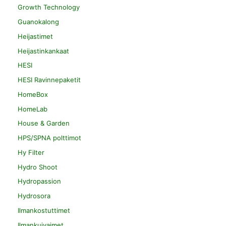
Growth Technology
Guanokalong
Heijastimet
Heijastinkankaat
HESI
HESI Ravinnepaketit
HomeBox
HomeLab
House & Garden
HPS/SPNA polttimot
Hy Filter
Hydro Shoot
Hydropassion
Hydrosora
Ilmankostuttimet
Ilmankuivaimet