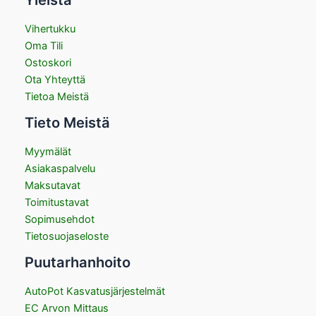
Vihertukku
Oma Tili
Ostoskori
Ota Yhteyttä
Tietoa Meistä
Tieto Meistä
Myymälät
Asiakaspalvelu
Maksutavat
Toimitustavat
Sopimusehdot
Tietosuojaseloste
Puutarhanhoito
AutoPot Kasvatusjärjestelmät
EC Arvon Mittaus