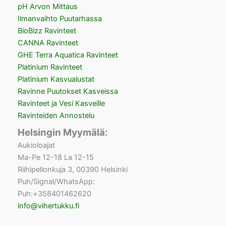
pH Arvon Mittaus
Ilmanvaihto Puutarhassa
BioBizz Ravinteet
CANNA Ravinteet
GHE Terra Aquatica Ravinteet
Platinium Ravinteet
Platinium Kasvualustat
Ravinne Puutokset Kasveissa
Ravinteet ja Vesi Kasveille
Ravinteiden Annostelu
Helsingin Myymälä:
Aukioloajat
Ma-Pe 12-18 La 12-15
Riihipellonkuja 3, 00390 Helsinki
Puh/Signal/WhatsApp:
Puh:+358401462620
info@vihertukku.fi