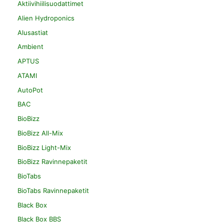
Aktiivihiilisuodattimet
Alien Hydroponics
Alusastiat
Ambient
APTUS
ATAMI
AutoPot
BAC
BioBizz
BioBizz All-Mix
BioBizz Light-Mix
BioBizz Ravinnepaketit
BioTabs
BioTabs Ravinnepaketit
Black Box
Black Box BBS