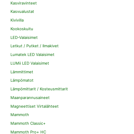
Kasviravinteet
Kasvualustat
Kivivilla
Kookoskuitu
LED-Valaisimet
Letkut / Putket / Ilmakivet
Lumatek LED Valaisimet
LUMii LED Valaisimet
Lämmittimet
Lämpömatot
Lämpömittarit / Kosteusmittarit
Maanparannusaineet
Magneettiset Virtalähteet
Mammoth
Mammoth Classic+
Mammoth Pro+ HC