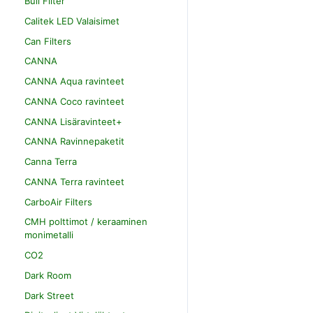
Bull Filter
Calitek LED Valaisimet
Can Filters
CANNA
CANNA Aqua ravinteet
CANNA Coco ravinteet
CANNA Lisäravinteet+
CANNA Ravinnepaketit
Canna Terra
CANNA Terra ravinteet
CarboAir Filters
CMH polttimot / keraaminen
monimetalli
CO2
Dark Room
Dark Street