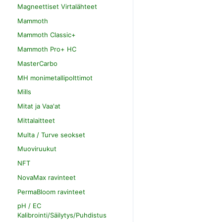
Magneettiset Virtalähteet
Mammoth
Mammoth Classic+
Mammoth Pro+ HC
MasterCarbo
MH monimetallipolttimot
Mills
Mitat ja Vaa'at
Mittalaitteet
Multa / Turve seokset
Muoviruukut
NFT
NovaMax ravinteet
PermaBloom ravinteet
pH / EC
Kalibrointi/Säilytys/Puhdistus