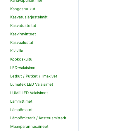
Kanavapuhaltimet
Kangasruukut
Kasvatusjärjestelmät
Kasvatusteltat
Kasviravinteet
Kasvualustat
Kivivilla
Kookoskuitu
LED-Valaisimet
Letkut / Putket / Ilmakivet
Lumatek LED Valaisimet
LUMii LED Valaisimet
Lämmittimet
Lämpömatot
Lämpömittarit / Kosteusmittarit
Maanparannusaineet