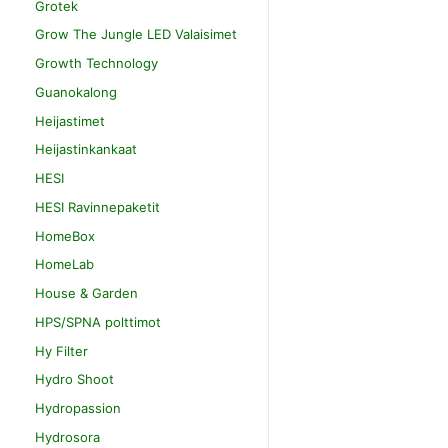
Grotek
Grow The Jungle LED Valaisimet
Growth Technology
Guanokalong
Heijastimet
Heijastinkankaat
HESI
HESI Ravinnepaketit
HomeBox
HomeLab
House & Garden
HPS/SPNA polttimot
Hy Filter
Hydro Shoot
Hydropassion
Hydrosora