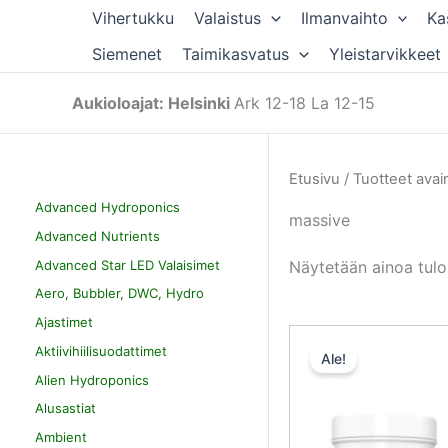
Siirry
Vihertukku
Valaistus
Ilmanvaihto
Ka
sisältöön
Siemenet
Taimikasvatus
Yleistarvikkeet
Aukioloajat: Helsinki
Ark 12-18 La 12-15
Etusivu
/ Tuotteet avai
Advanced Hydroponics
massive
Advanced Nutrients
Advanced Star LED Valaisimet
Näytetään ainoa tulo
Aero, Bubbler, DWC, Hydro
Ajastimet
Aktiivihiilisuodattimet
Ale!
Alien Hydroponics
Alusastiat
Ambient