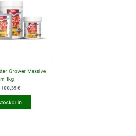
ter Grower Massive
om 1kg
€
100,35
€
stoskoriin