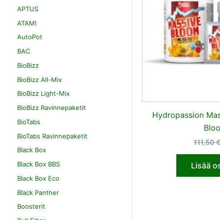
APTUS
ATAMI
AutoPot
BAC
BioBizz
BioBizz All-Mix
BioBizz Light-Mix
BioBizz Ravinnepaketit
Hydropassion Mas
BioTabs
Blo
BioTabs Ravinnepaketit
111,50
Black Box
Black Box BBS
Lisää o
Black Box Eco
Black Panther
Boosterit