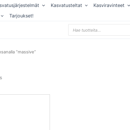
svatusjärjestelmät
Kasvatusteltat
Kasviravinteet
Tarjoukset!
Products
search
nsanalla “massive”
s
Alkuperäinen
Nykyinen
hinta
hinta
oli:
on:
111,50 €.
100,35 €.