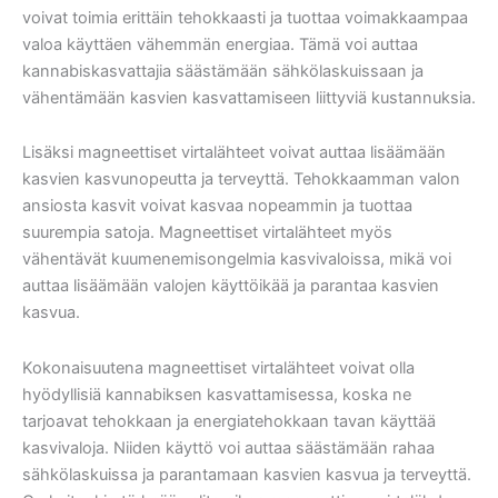
voivat toimia erittäin tehokkaasti ja tuottaa voimakkaampaa
valoa käyttäen vähemmän energiaa. Tämä voi auttaa
kannabiskasvattajia säästämään sähkölaskuissaan ja
vähentämään kasvien kasvattamiseen liittyviä kustannuksia.
Lisäksi magneettiset virtalähteet voivat auttaa lisäämään
kasvien kasvunopeutta ja terveyttä. Tehokkaamman valon
ansiosta kasvit voivat kasvaa nopeammin ja tuottaa
suurempia satoja. Magneettiset virtalähteet myös
vähentävät kuumenemisongelmia kasvivaloissa, mikä voi
auttaa lisäämään valojen käyttöikää ja parantaa kasvien
kasvua.
Kokonaisuutena magneettiset virtalähteet voivat olla
hyödyllisiä kannabiksen kasvattamisessa, koska ne
tarjoavat tehokkaan ja energiatehokkaan tavan käyttää
kasvivaloja. Niiden käyttö voi auttaa säästämään rahaa
sähkölaskuissa ja parantamaan kasvien kasvua ja terveyttä.