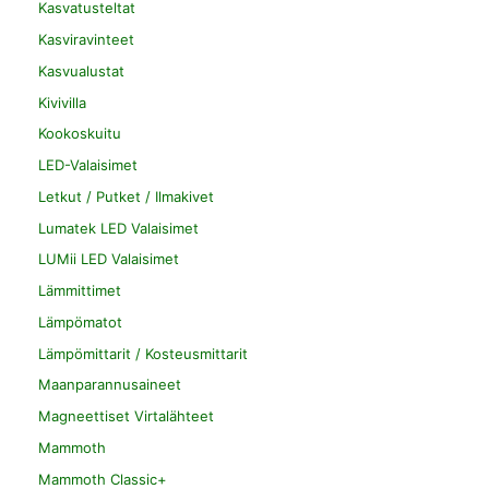
Kasvatusteltat
Kasviravinteet
Kasvualustat
Kivivilla
Kookoskuitu
LED-Valaisimet
Letkut / Putket / Ilmakivet
Lumatek LED Valaisimet
LUMii LED Valaisimet
Lämmittimet
Lämpömatot
Lämpömittarit / Kosteusmittarit
Maanparannusaineet
Magneettiset Virtalähteet
Mammoth
Mammoth Classic+