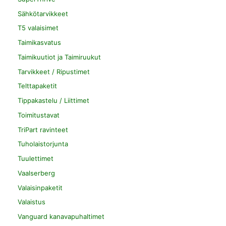
Sähkötarvikkeet
T5 valaisimet
Taimikasvatus
Taimikuutiot ja Taimiruukut
Tarvikkeet / Ripustimet
Telttapaketit
Tippakastelu / Liittimet
Toimitustavat
TriPart ravinteet
Tuholaistorjunta
Tuulettimet
Vaalserberg
Valaisinpaketit
Valaistus
Vanguard kanavapuhaltimet