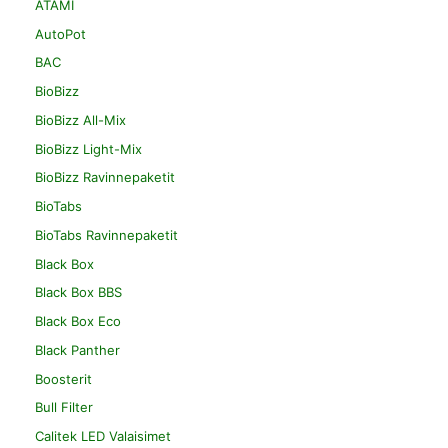
ATAMI
AutoPot
BAC
BioBizz
BioBizz All-Mix
BioBizz Light-Mix
BioBizz Ravinnepaketit
BioTabs
BioTabs Ravinnepaketit
Black Box
Black Box BBS
Black Box Eco
Black Panther
Boosterit
Bull Filter
Calitek LED Valaisimet