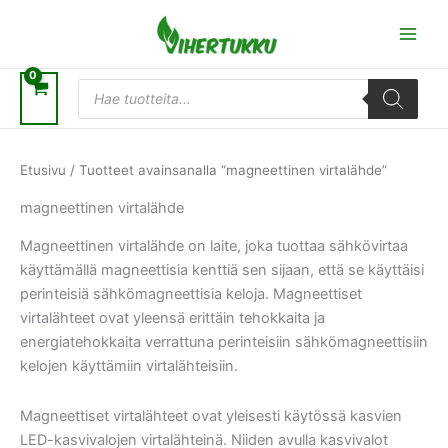
Siirry
sisältöön
Products
search
Etusivu
/ Tuotteet avainsanalla “magneettinen virtalähde”
magneettinen virtalähde
Magneettinen virtalähde on laite, joka tuottaa sähkövirtaa
käyttämällä magneettisia kenttiä sen sijaan, että se käyttäisi
perinteisiä sähkömagneettisia keloja. Magneettiset
virtalähteet ovat yleensä erittäin tehokkaita ja
energiatehokkaita verrattuna perinteisiin sähkömagneettisiin
kelojen käyttämiin virtalähteisiin.
Magneettiset virtalähteet ovat yleisesti käytössä kasvien
LED-kasvivalojen virtalähteinä. Niiden avulla kasvivalot