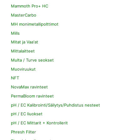
Mammoth Pro+ HC
MasterCarbo
MH monimetallipolttimot
Mills
Mitat ja Vaa'at
Mittalaitteet
Multa / Turve seokset
Muoviruukut
NFT
NovaMax ravinteet
PermaBloom ravinteet
pH / EC Kalibrointi/Säilytys/Puhdistus nesteet
pH / EC liuokset
pH / EC Mittarit + Kontrollerit
Phresh Filter