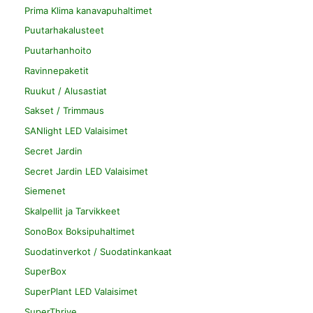
Prima Klima kanavapuhaltimet
Puutarhakalusteet
Puutarhanhoito
Ravinnepaketit
Ruukut / Alusastiat
Sakset / Trimmaus
SANlight LED Valaisimet
Secret Jardin
Secret Jardin LED Valaisimet
Siemenet
Skalpellit ja Tarvikkeet
SonoBox Boksipuhaltimet
Suodatinverkot / Suodatinkankaat
SuperBox
SuperPlant LED Valaisimet
SuperThrive