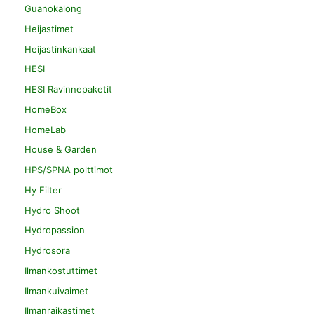
Guanokalong
Heijastimet
Heijastinkankaat
HESI
HESI Ravinnepaketit
HomeBox
HomeLab
House & Garden
HPS/SPNA polttimot
Hy Filter
Hydro Shoot
Hydropassion
Hydrosora
Ilmankostuttimet
Ilmankuivaimet
Ilmanraikastimet