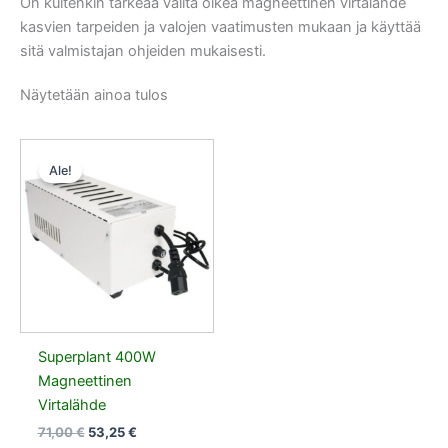
On kuitenkin tärkeää valita oikea magneettinen virtalähde
kasvien tarpeiden ja valojen vaatimusten mukaan ja käyttää
sitä valmistajan ohjeiden mukaisesti.
Näytetään ainoa tulos
Alkuperäinen
Nykyinen
hinta
hinta
Ale!
oli:
on:
71,00 €.
53,25 €.
Superplant 400W
Magneettinen
Virtalähde
71,00
€
53,25
€