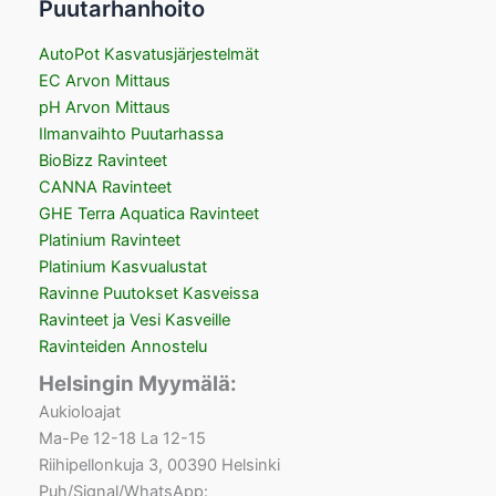
Puutarhanhoito
AutoPot Kasvatusjärjestelmät
EC Arvon Mittaus
pH Arvon Mittaus
Ilmanvaihto Puutarhassa
BioBizz Ravinteet
CANNA Ravinteet
GHE Terra Aquatica Ravinteet
Platinium Ravinteet
Platinium Kasvualustat
Ravinne Puutokset Kasveissa
Ravinteet ja Vesi Kasveille
Ravinteiden Annostelu
Helsingin Myymälä:
Aukioloajat
Ma-Pe 12-18 La 12-15
Riihipellonkuja 3, 00390 Helsinki
Puh/Signal/WhatsApp: