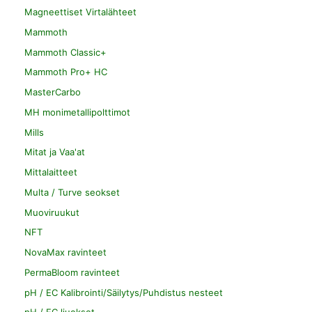
Magneettiset Virtalähteet
Mammoth
Mammoth Classic+
Mammoth Pro+ HC
MasterCarbo
MH monimetallipolttimot
Mills
Mitat ja Vaa'at
Mittalaitteet
Multa / Turve seokset
Muoviruukut
NFT
NovaMax ravinteet
PermaBloom ravinteet
pH / EC Kalibrointi/Säilytys/Puhdistus nesteet