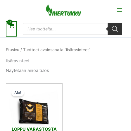
Siirry
sisältöön
Products
search
Etusivu
/ Tuotteet avainsanalla “lisäravinteet”
lisäravinteet
Näytetään ainoa tulos
Alkuperäinen
Nykyinen
hinta
hinta
Ale!
oli:
on:
11,50 €.
10,35 €.
LOPPU VARASTOSTA