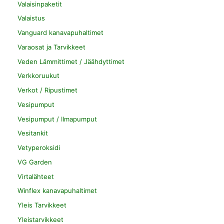
Valaisinpaketit
Valaistus
Vanguard kanavapuhaltimet
Varaosat ja Tarvikkeet
Veden Lämmittimet / Jäähdyttimet
Verkkoruukut
Verkot / Ripustimet
Vesipumput
Vesipumput / Ilmapumput
Vesitankit
Vetyperoksidi
VG Garden
Virtalähteet
Winflex kanavapuhaltimet
Yleis Tarvikkeet
Yleistarvikkeet