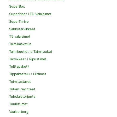
SuperBox
SuperPlant LED Valaisimet
SuperThrive
Sähkötarvikkeet
T5 valaisimet
Taimikasvatus
Taimikuutiot ja Taimiruukut
Tarvikkeet / Ripustimet
Telttapaketit
Tippakastelu / Liittimet
Toimitustavat
TriPart ravinteet
Tuholaistorjunta
Tuulettimet
Vaalserberg