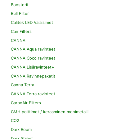
Boosterit
Bull Filter
Calitek LED Valaisimet
Can Filters
CANNA
CANNA Aqua ravinteet
CANNA Coco ravinteet
CANNA Lisäravinteet+
CANNA Ravinnepaketit
Canna Terra
CANNA Terra ravinteet
CarboAir Filters
CMH polttimot / keraaminen monimetalli
CO2
Dark Room
Dark Street