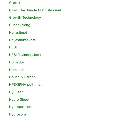
Grotek
Grow The Jungle LED Valaisimet
Growth Technology
Guanokalong
Heijastimet
Heijastinkankaat
HESI
HESI Ravinnepaketit
HomeBox
HomeLab
House & Garden
HPS/SPNA polttimot
Hy Filter
Hydro Shoot
Hydropassion
Hydrosora