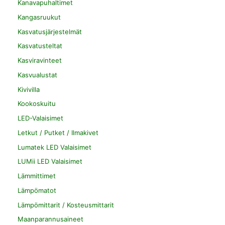
Kanavapuhaltimet
Kangasruukut
Kasvatusjärjestelmät
Kasvatusteltat
Kasviravinteet
Kasvualustat
Kivivilla
Kookoskuitu
LED-Valaisimet
Letkut / Putket / Ilmakivet
Lumatek LED Valaisimet
LUMii LED Valaisimet
Lämmittimet
Lämpömatot
Lämpömittarit / Kosteusmittarit
Maanparannusaineet