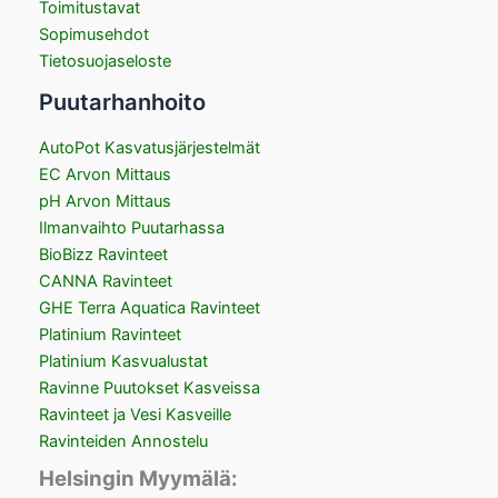
Toimitustavat
Sopimusehdot
Tietosuojaseloste
Puutarhanhoito
AutoPot Kasvatusjärjestelmät
EC Arvon Mittaus
pH Arvon Mittaus
Ilmanvaihto Puutarhassa
BioBizz Ravinteet
CANNA Ravinteet
GHE Terra Aquatica Ravinteet
Platinium Ravinteet
Platinium Kasvualustat
Ravinne Puutokset Kasveissa
Ravinteet ja Vesi Kasveille
Ravinteiden Annostelu
Helsingin Myymälä: