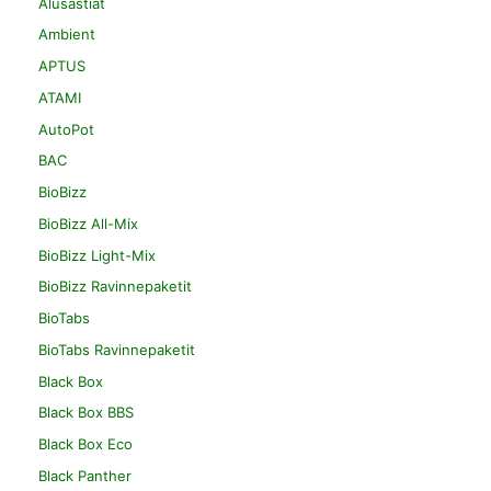
Alusastiat
Ambient
APTUS
ATAMI
AutoPot
BAC
BioBizz
BioBizz All-Mix
BioBizz Light-Mix
BioBizz Ravinnepaketit
BioTabs
BioTabs Ravinnepaketit
Black Box
Black Box BBS
Black Box Eco
Black Panther