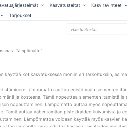
svatusjärjestelmät
Kasvatusteltat
Kasviravinteet
Tarjoukset!
Products
search
nsanalla “lämpömatto”
käyttää kotikasvatuksessa moniin eri tarkoituksiin, esimer
distäminen: Lämpömatto auttaa edistämään siementen itämis
pimänä ja kosteana. Tämä nopeuttaa siementen itämistä ja 
isen nopeuttaminen: Lämpömatto auttaa myös nopeuttamaan 
lle. Tämä auttaa vähentämään pistokkaiden kuivumista ja e
uttaminen: Lämpömattoa voidaan käyttää myös kasvien kas
uriston ympärillä, mikä edistää kasvien ravinteiden imeytym