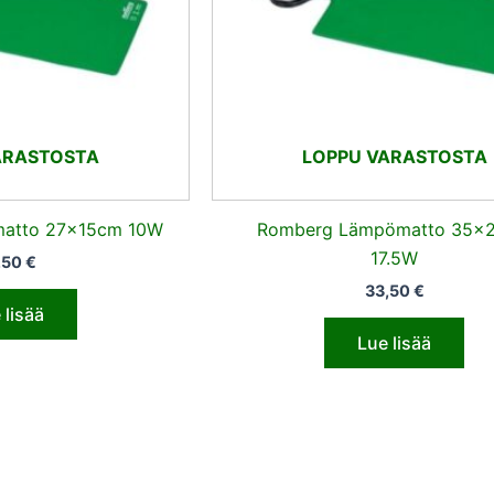
ARASTOSTA
LOPPU VARASTOSTA
atto 27x15cm 10W
Romberg Lämpömatto 35x
17.5W
,50
€
33,50
€
 lisää
Lue lisää