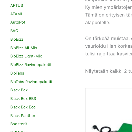
APTUS
Kylmien ympäristöjen
ATAMI
Tämä on erityisen tär
alapuolelle.
AutoPot
BAC
On tärkeää muistaa, 
BioBizz
vaurioidu liian korke
BioBizz All-Mix
tulisi rajoittaa kasv
BioBizz Light-Mix
BioBizz Ravinnepaketit
Näytetään kaikki 2 t
BioTabs
BioTabs Ravinnepaketit
Black Box
Black Box BBS
Black Box Eco
Black Panther
Boosterit