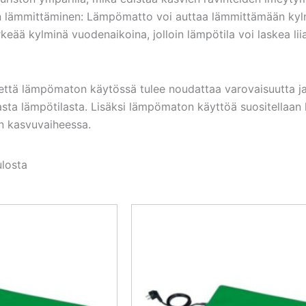
 lämmittäminen: Lämpömatto voi auttaa lämmittämään kylmi
keää kylminä vuodenaikoina, jolloin lämpötila voi laskea li
että lämpömaton käytössä tulee noudattaa varovaisuutta ja s
asta lämpötilasta. Lisäksi lämpömaton käyttöä suositellaan 
ien kasvuvaiheessa.
ulosta