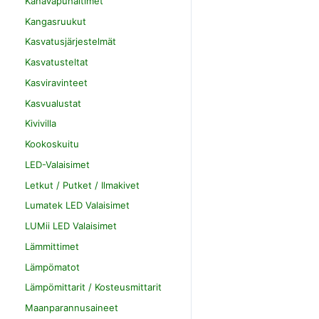
Kanavapuhaltimet
Kangasruukut
Kasvatusjärjestelmät
Kasvatusteltat
Kasviravinteet
Kasvualustat
Kivivilla
Kookoskuitu
LED-Valaisimet
Letkut / Putket / Ilmakivet
Lumatek LED Valaisimet
LUMii LED Valaisimet
Lämmittimet
Lämpömatot
Lämpömittarit / Kosteusmittarit
Maanparannusaineet