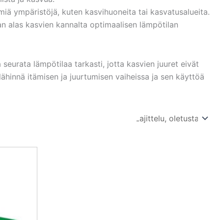
ä ympäristöjä, kuten kasvihuoneita tai kasvatusalueita.
ian alas kasvien kannalta optimaalisen lämpötilan
eurata lämpötilaa tarkasti, jotta kasvien juuret eivät
lähinnä itämisen ja juurtumisen vaiheissa ja sen käyttöä