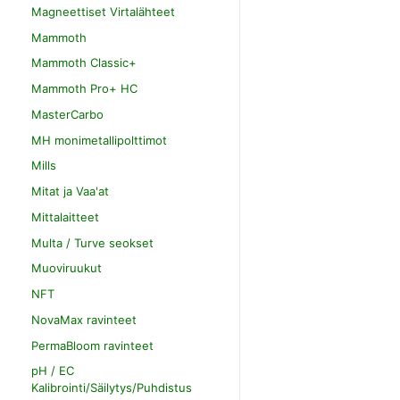
Magneettiset Virtalähteet
Mammoth
Mammoth Classic+
Mammoth Pro+ HC
MasterCarbo
MH monimetallipolttimot
Mills
Mitat ja Vaa'at
Mittalaitteet
Multa / Turve seokset
Muoviruukut
NFT
NovaMax ravinteet
PermaBloom ravinteet
pH / EC
Kalibrointi/Säilytys/Puhdistus