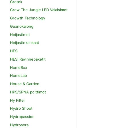
Grotek
Grow The Jungle LED Valaisimet
Growth Technology
Guanokalong
Heijastimet
Heijastinkankaat
HESI
HESI Ravinnepaketit
HomeBox
HomeLab
House & Garden
HPS/SPNA polttimot
Hy Filter
Hydro Shoot
Hydropassion
Hydrosora