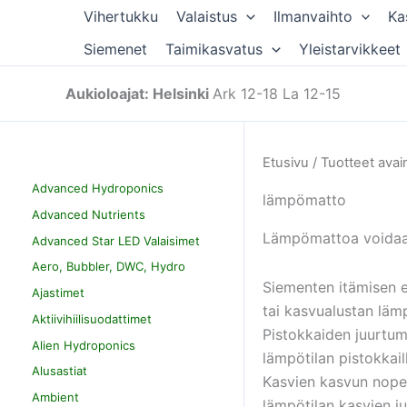
Siirry
Vihertukku
Valaistus
Ilmanvaihto
Ka
sisältöön
Siemenet
Taimikasvatus
Yleistarvikkeet
Aukioloajat: Helsinki
Ark 12-18 La 12-15
Etusivu
/ Tuotteet avai
Advanced Hydroponics
lämpömatto
Advanced Nutrients
Lämpömattoa voidaan 
Advanced Star LED Valaisimet
Aero, Bubbler, DWC, Hydro
Siementen itämisen e
Ajastimet
tai kasvualustan läm
Aktiivihiilisuodattimet
Pistokkaiden juurtum
Alien Hydroponics
lämpötilan pistokkai
Alusastiat
Kasvien kasvun nope
Ambient
lämpötilan kasvien ju