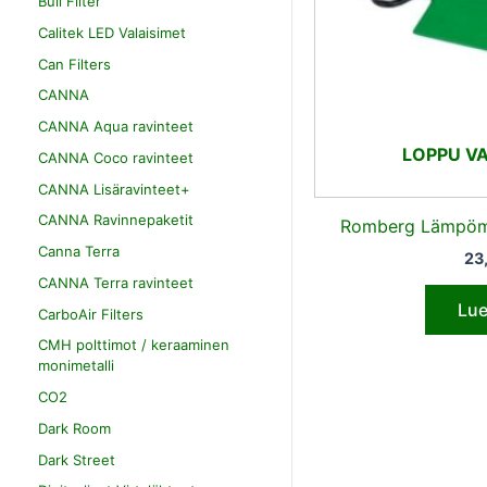
Bull Filter
Calitek LED Valaisimet
Can Filters
CANNA
CANNA Aqua ravinteet
LOPPU V
CANNA Coco ravinteet
CANNA Lisäravinteet+
CANNA Ravinnepaketit
Romberg Lämpöm
Canna Terra
23
CANNA Terra ravinteet
Lue
CarboAir Filters
CMH polttimot / keraaminen
monimetalli
CO2
Dark Room
Dark Street