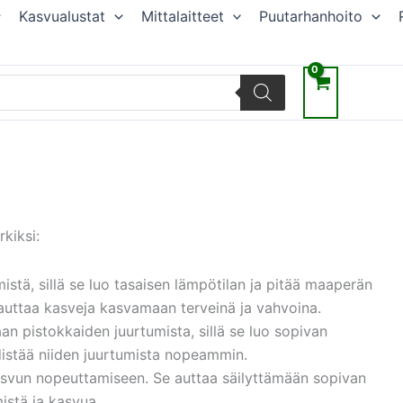
Kasvualustat
Mittalaitteet
Puutarhanhoito
kiksi:
tä, sillä se luo tasaisen lämpötilan ja pitää maaperän
auttaa kasveja kasvamaan terveinä ja vahvoina.
pistokkaiden juurtumista, sillä se luo sopivan
distää niiden juurtumista nopeammin.
vun nopeuttamiseen. Se auttaa säilyttämään sopivan
istä ja kasvua.