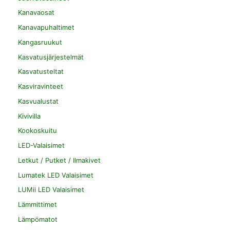
Kanavaosat
Kanavapuhaltimet
Kangasruukut
Kasvatusjärjestelmät
Kasvatusteltat
Kasviravinteet
Kasvualustat
Kivivilla
Kookoskuitu
LED-Valaisimet
Letkut / Putket / Ilmakivet
Lumatek LED Valaisimet
LUMii LED Valaisimet
Lämmittimet
Lämpömatot