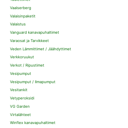
Vaalserberg
Valaisinpaketit
Valaistus
Vanguard kanavapuhaltimet
Varaosat ja Tarvikkeet
Veden Lämmittimet / Jäähdyttimet
Verkkoruukut
Verkot / Ripustimet
Vesipumput
Vesipumput / Ilmapumput
Vesitankit
Vetyperoksidi
VG Garden
Virtalähteet
Winflex kanavapuhaltimet