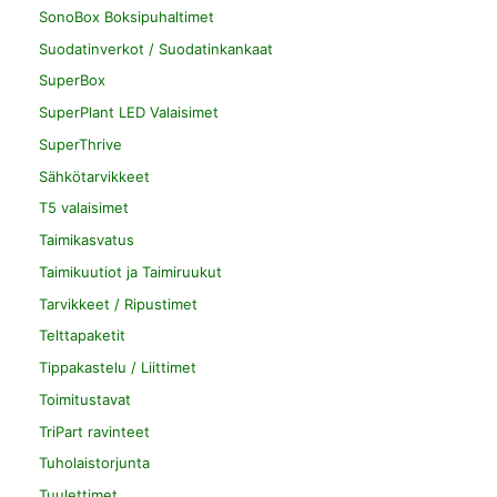
SonoBox Boksipuhaltimet
Suodatinverkot / Suodatinkankaat
SuperBox
SuperPlant LED Valaisimet
SuperThrive
Sähkötarvikkeet
T5 valaisimet
Taimikasvatus
Taimikuutiot ja Taimiruukut
Tarvikkeet / Ripustimet
Telttapaketit
Tippakastelu / Liittimet
Toimitustavat
TriPart ravinteet
Tuholaistorjunta
Tuulettimet