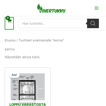
Siirry
sisältöön
Products
search
Etusivu
/ Tuotteet avainsanalla “kerros”
kerros
Näytetään ainoa tulos
Alkuperäinen
Nykyinen
hinta
hinta
Ale!
oli:
on:
311,00 €.
279,90 €.
LOPPU VARASTOSTA