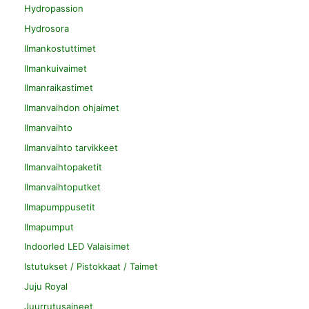
Hydropassion
Hydrosora
Ilmankostuttimet
Ilmankuivaimet
Ilmanraikastimet
Ilmanvaihdon ohjaimet
Ilmanvaihto
Ilmanvaihto tarvikkeet
Ilmanvaihtopaketit
Ilmanvaihtoputket
Ilmapumppusetit
Ilmapumput
Indoorled LED Valaisimet
Istutukset / Pistokkaat / Taimet
Juju Royal
Juurrutusaineet