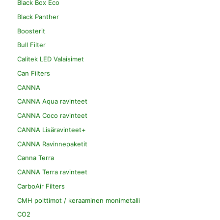
Black Box Eco
Black Panther
Boosterit
Bull Filter
Calitek LED Valaisimet
Can Filters
CANNA
CANNA Aqua ravinteet
CANNA Coco ravinteet
CANNA Lisäravinteet+
CANNA Ravinnepaketit
Canna Terra
CANNA Terra ravinteet
CarboAir Filters
CMH polttimot / keraaminen monimetalli
CO2