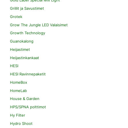
Gold Label Special Mix Light
Grillit ja Savustimet
Grotek
Grow The Jungle LED Valaisimet
Growth Technology
Guanokalong
Heijastimet
Heijastinkankaat
HESI
HESI Ravinnepaketit
HomeBox
HomeLab
House & Garden
HPS/SPNA polttimot
Hy Filter
Hydro Shoot