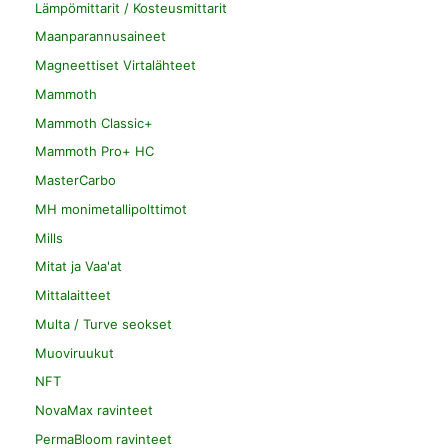
Lämpömittarit / Kosteusmittarit
Maanparannusaineet
Magneettiset Virtalähteet
Mammoth
Mammoth Classic+
Mammoth Pro+ HC
MasterCarbo
MH monimetallipolttimot
Mills
Mitat ja Vaa'at
Mittalaitteet
Multa / Turve seokset
Muoviruukut
NFT
NovaMax ravinteet
PermaBloom ravinteet