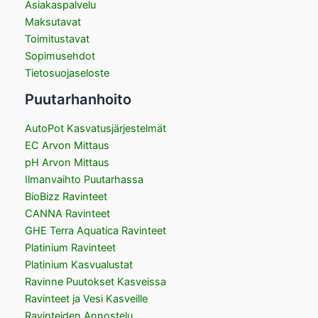
Asiakaspalvelu
Maksutavat
Toimitustavat
Sopimusehdot
Tietosuojaseloste
Puutarhanhoito
AutoPot Kasvatusjärjestelmät
EC Arvon Mittaus
pH Arvon Mittaus
Ilmanvaihto Puutarhassa
BioBizz Ravinteet
CANNA Ravinteet
GHE Terra Aquatica Ravinteet
Platinium Ravinteet
Platinium Kasvualustat
Ravinne Puutokset Kasveissa
Ravinteet ja Vesi Kasveille
Ravinteiden Annostelu