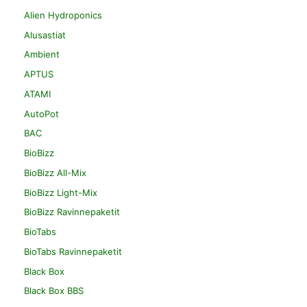
Alien Hydroponics
Alusastiat
Ambient
APTUS
ATAMI
AutoPot
BAC
BioBizz
BioBizz All-Mix
BioBizz Light-Mix
BioBizz Ravinnepaketit
BioTabs
BioTabs Ravinnepaketit
Black Box
Black Box BBS