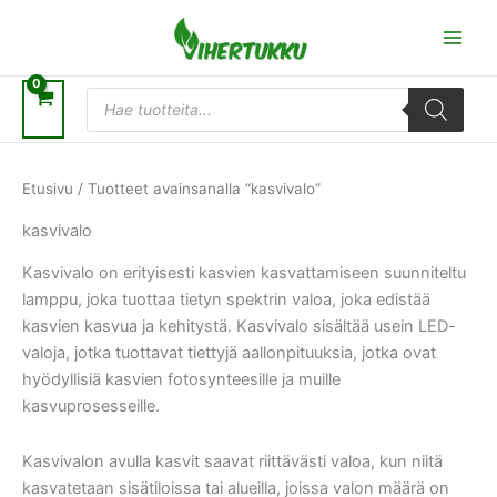
Siirry
sisältöön
Products
search
Etusivu
/ Tuotteet avainsanalla “kasvivalo”
kasvivalo
Kasvivalo on erityisesti kasvien kasvattamiseen suunniteltu
lamppu, joka tuottaa tietyn spektrin valoa, joka edistää
kasvien kasvua ja kehitystä. Kasvivalo sisältää usein LED-
valoja, jotka tuottavat tiettyjä aallonpituuksia, jotka ovat
hyödyllisiä kasvien fotosynteesille ja muille
kasvuprosesseille.
Kasvivalon avulla kasvit saavat riittävästi valoa, kun niitä
kasvatetaan sisätiloissa tai alueilla, joissa valon määrä on