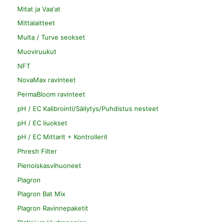
Mitat ja Vaa'at
Mittalaitteet
Multa / Turve seokset
Muoviruukut
NFT
NovaMax ravinteet
PermaBloom ravinteet
pH / EC Kalibrointi/Säilytys/Puhdistus nesteet
pH / EC liuokset
pH / EC Mittarit + Kontrollerit
Phresh Filter
Pienoiskasvihuoneet
Plagron
Plagron Bat Mix
Plagron Ravinnepaketit