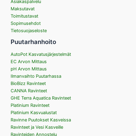
Asiakaspalvelu
Maksutavat
Toimitustavat
Sopimusehdot
Tietosuojaseloste
Puutarhanhoito
AutoPot Kasvatusjärjestelmät
EC Arvon Mittaus
pH Arvon Mittaus
Ilmanvaihto Puutarhassa
BioBizz Ravinteet
CANNA Ravinteet
GHE Terra Aquatica Ravinteet
Platinium Ravinteet
Platinium Kasvualustat
Ravinne Puutokset Kasveissa
Ravinteet ja Vesi Kasveille
Ravinteiden Annostelu