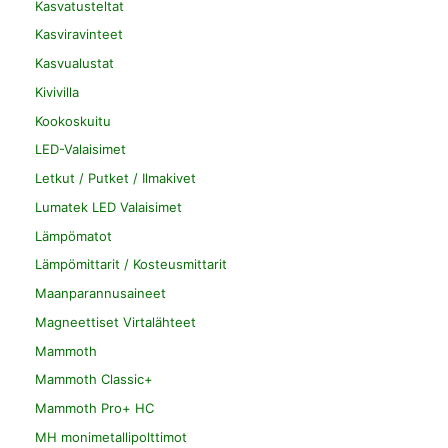
Kasvatusteltat
Kasviravinteet
Kasvualustat
Kivivilla
Kookoskuitu
LED-Valaisimet
Letkut / Putket / Ilmakivet
Lumatek LED Valaisimet
Lämpömatot
Lämpömittarit / Kosteusmittarit
Maanparannusaineet
Magneettiset Virtalähteet
Mammoth
Mammoth Classic+
Mammoth Pro+ HC
MH monimetallipolttimot