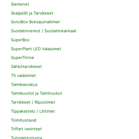
Siemenet
Skalpellit ja Tarvikkeet
SonoBox Boksipuhaltimet
Suodatinverkot / Suodatinkankaat
SuperBox
SuperPlant LED Valaisimet
SuperThrive
Sähkötarvikkeet
T5 valaisimet
Taimikasvatus
Taimikuutiot ja Taimiruukut
Tarvikkeet / Ripustimet
Tippakastelu / Liittimet
Toimitustavat
TriPart ravinteet
Tuholaistorjunta