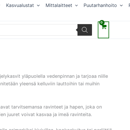
Kasvualustat
Mittalaitteet
Puutarhanhoito
elykasvit yläpuolella vedenpinnan ja tarjoaa niille
itetään yleensä kelluviin lauttoihin tai muihin
saavat tarvitsemansa ravinteet ja hapen, joka on
ien juuret voivat kasvaa ja imeä ravinteita.
 esimerkiksi kivivillaa, kookoskuitua tai perliittiä.