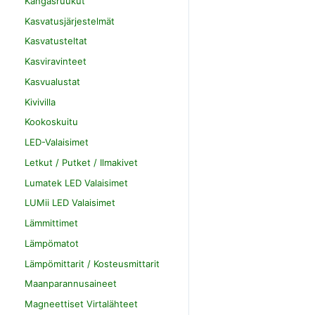
Kangasruukut
Kasvatusjärjestelmät
Kasvatusteltat
Kasviravinteet
Kasvualustat
Kivivilla
Kookoskuitu
LED-Valaisimet
Letkut / Putket / Ilmakivet
Lumatek LED Valaisimet
LUMii LED Valaisimet
Lämmittimet
Lämpömatot
Lämpömittarit / Kosteusmittarit
Maanparannusaineet
Magneettiset Virtalähteet