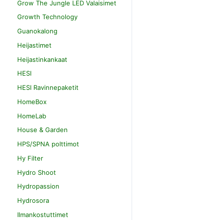
Grow The Jungle LED Valaisimet
Growth Technology
Guanokalong
Heijastimet
Heijastinkankaat
HESI
HESI Ravinnepaketit
HomeBox
HomeLab
House & Garden
HPS/SPNA polttimot
Hy Filter
Hydro Shoot
Hydropassion
Hydrosora
Ilmankostuttimet