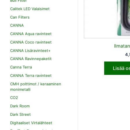
Bull Filter
Calitek LED Valaisimet
Can Filters
CANNA
CANNA Aqua ravinteet
CANNA Coco ravinteet
Ilmata
CANNA Lisäravinteet+
4
CANNA Ravinnepaketit
Canna Terra
Lisää o
CANNA Terra ravinteet
CMH polttimot / keraaminen
monimetalli
CO2
Dark Room
Dark Street
Digitaaliset Virtalähteet