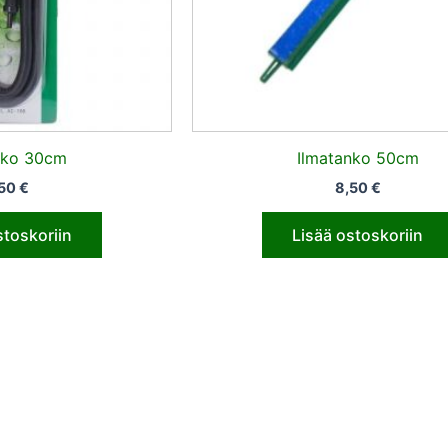
nko 30cm
Ilmatanko 50cm
,50
€
8,50
€
stoskoriin
Lisää ostoskoriin