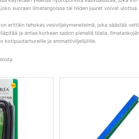
joko suoraan ilmatangoissa tai niiden juuret voivat ulottua
on erittäin tehokas vesiviljelymenetelmä, joka säästää vettä
äpitää ja antaa korkean sadon pienellä tilalla. Ilmatankojä
 kotipuutarhureille ja ammattiviljelijöille.
ulosta