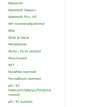
Mammoth
Mammoth Classic+
Mammoth Pro+ HC
MH monimetallipolttimot
Mills
Mitat ja Vaa'at
Mittalaitteet
Multa / Turve seokset
Muoviruukut
NFT
NovaMax ravinteet
PermaBloom ravinteet
pH / EC
Kalibrointi/Säilytys/Puhdistus
nesteet
pH / EC liuokset