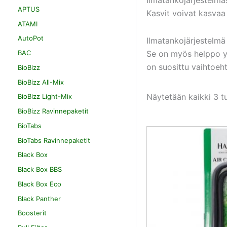
APTUS
Kasvit voivat kasvaa 
ATAMI
AutoPot
Ilmatankojärjestelmä 
Se on myös helppo yll
BAC
on suosittu vaihtoehto
BioBizz
BioBizz All-Mix
Näytetään kaikki 3 t
BioBizz Light-Mix
BioBizz Ravinnepaketit
BioTabs
BioTabs Ravinnepaketit
Black Box
Black Box BBS
Black Box Eco
Black Panther
Boosterit