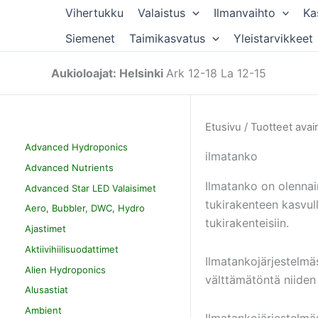
Siirry
Vihertukku
Valaistus
Ilmanvaihto
Ka
sisältöön
Siemenet
Taimikasvatus
Yleistarvikkeet
Aukioloajat: Helsinki
Ark 12-18 La 12-15
Etusivu
/ Tuotteet avai
Advanced Hydroponics
ilmatanko
Advanced Nutrients
Ilmatanko on olennain
Advanced Star LED Valaisimet
tukirakenteen kasvull
Aero, Bubbler, DWC, Hydro
tukirakenteisiin.
Ajastimet
Aktiivihiilisuodattimet
Ilmatankojärjestelmäs
Alien Hydroponics
välttämätöntä niiden 
Alusastiat
Ambient
Ilmatankojärjestelmäs