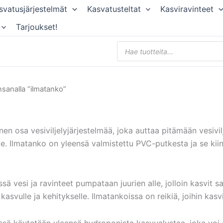
svatusjärjestelmät
Kasvatusteltat
Kasviravinteet
Tarjoukset!
Products
search
nsanalla “ilmatanko”
en osa vesiviljelyjärjestelmää, joka auttaa pitämään vesivilj
e. Ilmatanko on yleensä valmistettu PVC-putkesta ja se kiinn
sä vesi ja ravinteet pumpataan juurien alle, jolloin kasvit 
kasvulle ja kehitykselle. Ilmatankoissa on reikiä, joihin kasv
sä käytetään yleensä hydroponista kasvualustaa, joka voi olla