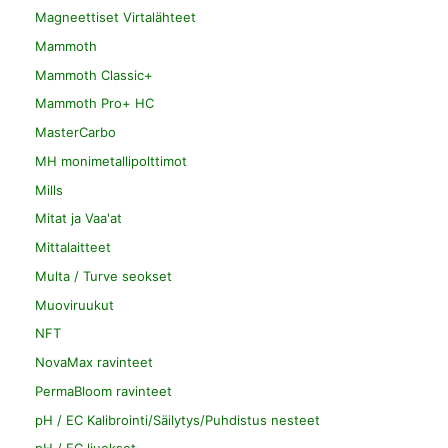
Magneettiset Virtalähteet
Mammoth
Mammoth Classic+
Mammoth Pro+ HC
MasterCarbo
MH monimetallipolttimot
Mills
Mitat ja Vaa'at
Mittalaitteet
Multa / Turve seokset
Muoviruukut
NFT
NovaMax ravinteet
PermaBloom ravinteet
pH / EC Kalibrointi/Säilytys/Puhdistus nesteet