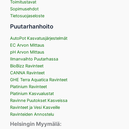
Toimitustavat
Sopimusehdot
Tietosuojaseloste
Puutarhanhoito
AutoPot Kasvatusjärjestelmät
EC Arvon Mittaus
pH Arvon Mittaus
Ilmanvaihto Puutarhassa
BioBizz Ravinteet
CANNA Ravinteet
GHE Terra Aquatica Ravinteet
Platinium Ravinteet
Platinium Kasvualustat
Ravinne Puutokset Kasveissa
Ravinteet ja Vesi Kasveille
Ravinteiden Annostelu
Helsingin Myymälä: