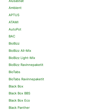
Alusastiat
Ambient
APTUS
ATAMI
AutoPot
BAC
BioBizz
BioBizz All-Mix
BioBizz Light-Mix
BioBizz Ravinnepaketit
BioTabs
BioTabs Ravinnepaketit
Black Box
Black Box BBS
Black Box Eco
Black Panther