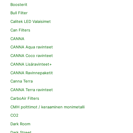
Boosterit
Bull Filter
Calitek LED Valaisimet
Can Filters
CANNA
CANNA Aqua ravinteet
CANNA Coco ravinteet
CANNA Lisäravinteet+
CANNA Ravinnepaketit
Canna Terra
CANNA Terra ravinteet
CarboAir Filters
CMH polttimot / keraaminen monimetalli
CO2
Dark Room
Dark Street