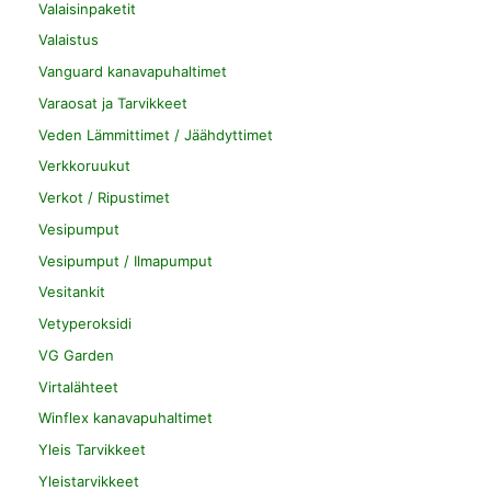
Valaisinpaketit
Valaistus
Vanguard kanavapuhaltimet
Varaosat ja Tarvikkeet
Veden Lämmittimet / Jäähdyttimet
Verkkoruukut
Verkot / Ripustimet
Vesipumput
Vesipumput / Ilmapumput
Vesitankit
Vetyperoksidi
VG Garden
Virtalähteet
Winflex kanavapuhaltimet
Yleis Tarvikkeet
Yleistarvikkeet