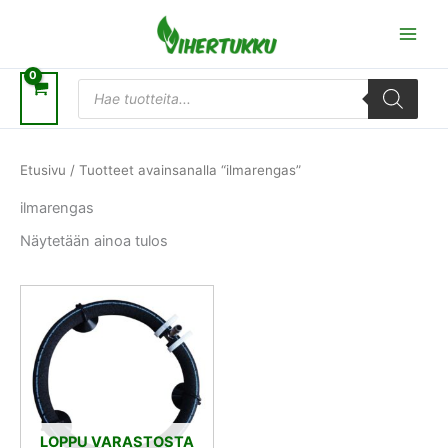
Siirry
sisältöön
Products
search
Etusivu
/ Tuotteet avainsanalla “ilmarengas”
ilmarengas
Näytetään ainoa tulos
LOPPU VARASTOSTA