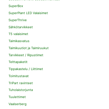
SuperBox
SuperPlant LED Valaisimet
SuperThrive
Sähkötarvikkeet
T5 valaisimet
Taimikasvatus
Taimikuutiot ja Taimiruukut
Tarvikkeet / Ripustimet
Telttapaketit
Tippakastelu / Liittimet
Toimitustavat
TriPart ravinteet
Tuholaistorjunta
Tuulettimet
Vaalserberg