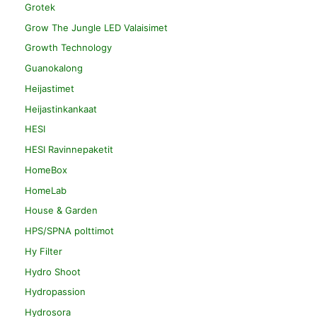
Grotek
Grow The Jungle LED Valaisimet
Growth Technology
Guanokalong
Heijastimet
Heijastinkankaat
HESI
HESI Ravinnepaketit
HomeBox
HomeLab
House & Garden
HPS/SPNA polttimot
Hy Filter
Hydro Shoot
Hydropassion
Hydrosora