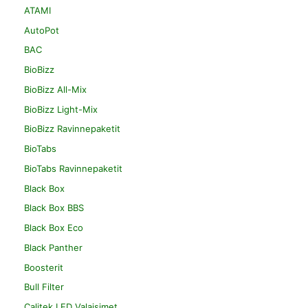
ATAMI
AutoPot
BAC
BioBizz
BioBizz All-Mix
BioBizz Light-Mix
BioBizz Ravinnepaketit
BioTabs
BioTabs Ravinnepaketit
Black Box
Black Box BBS
Black Box Eco
Black Panther
Boosterit
Bull Filter
Calitek LED Valaisimet