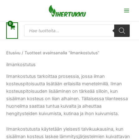
Siirry
sisältöön
Products
search
Etusivu
/ Tuotteet avainsanalla “ilmankostutus”
ilmankostutus
Ilmankostutus tarkoittaa prosessia, jossa ilman
kosteuspitoisuutta lisätään erilaisilla menetelmillä. Ilman
kosteuspitoisuuden lisääminen on tärkeää silloin, kun
sisäilman kosteus on liian alhainen. Tällaisessa tilanteessa
huoneilma saattaa tuntua kuivalta ja aiheuttaa
hengitysteiden kuivumista, kutinaa ja ihon kuivumista.
Ilmankostutusta käytetään yleisesti talvikuukausina, kun
sisäilman kosteus laskee lämmitysjärjestelmien kuivattavan