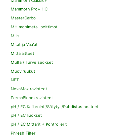
Mammoth Classic+
Mammoth Pro+ HC
MasterCarbo
MH monimetallipolttimot
Mills
Mitat ja Vaa'at
Mittalaitteet
Multa / Turve seokset
Muoviruukut
NFT
NovaMax ravinteet
PermaBloom ravinteet
pH / EC Kalibrointi/Säilytys/Puhdistus nesteet
pH / EC liuokset
pH / EC Mittarit + Kontrollerit
Phresh Filter