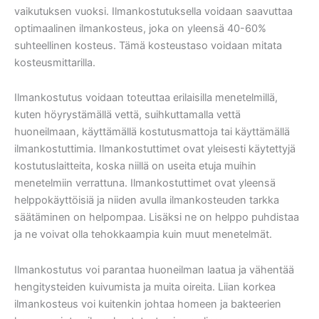
vaikutuksen vuoksi. Ilmankostutuksella voidaan saavuttaa
optimaalinen ilmankosteus, joka on yleensä 40-60%
suhteellinen kosteus. Tämä kosteustaso voidaan mitata
kosteusmittarilla.
Ilmankostutus voidaan toteuttaa erilaisilla menetelmillä,
kuten höyrystämällä vettä, suihkuttamalla vettä
huoneilmaan, käyttämällä kostutusmattoja tai käyttämällä
ilmankostuttimia. Ilmankostuttimet ovat yleisesti käytettyjä
kostutuslaitteita, koska niillä on useita etuja muihin
menetelmiin verrattuna. Ilmankostuttimet ovat yleensä
helppokäyttöisiä ja niiden avulla ilmankosteuden tarkka
säätäminen on helpompaa. Lisäksi ne on helppo puhdistaa
ja ne voivat olla tehokkaampia kuin muut menetelmät.
Ilmankostutus voi parantaa huoneilman laatua ja vähentää
hengitysteiden kuivumista ja muita oireita. Liian korkea
ilmankosteus voi kuitenkin johtaa homeen ja bakteerien