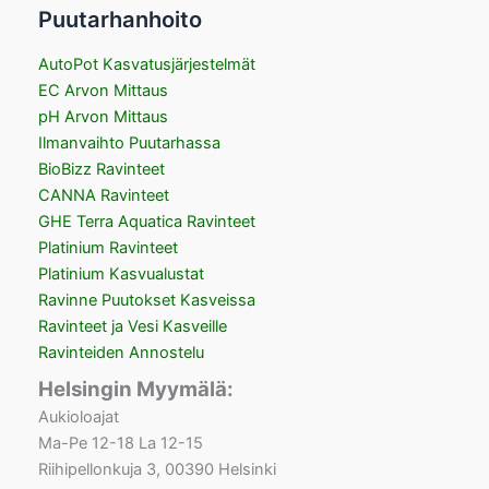
Puutarhanhoito
AutoPot Kasvatusjärjestelmät
EC Arvon Mittaus
pH Arvon Mittaus
Ilmanvaihto Puutarhassa
BioBizz Ravinteet
CANNA Ravinteet
GHE Terra Aquatica Ravinteet
Platinium Ravinteet
Platinium Kasvualustat
Ravinne Puutokset Kasveissa
Ravinteet ja Vesi Kasveille
Ravinteiden Annostelu
Helsingin Myymälä:
Aukioloajat
Ma-Pe 12-18 La 12-15
Riihipellonkuja 3, 00390 Helsinki