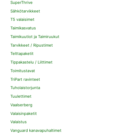
SuperThrive
Sähkötarvikkeet
T5 valaisimet
Taimikasvatus
Taimikuutiot ja Taimiruukut
Tarvikkeet / Ripustimet
Telttapaketit
Tippakastelu / Liittimet
Toimitustavat
TriPart ravinteet
Tuholaistorjunta
Tuulettimet
Vaalserberg
Valaisinpaketit
Valaistus
Vanguard kanavapuhaltimet