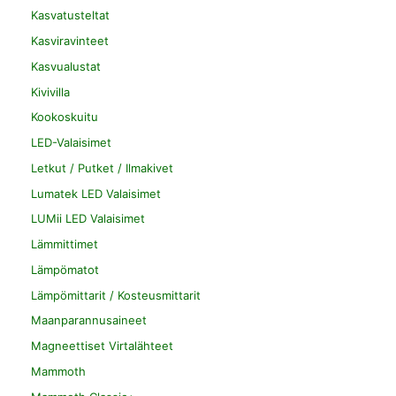
Kasvatusteltat
Kasviravinteet
Kasvualustat
Kivivilla
Kookoskuitu
LED-Valaisimet
Letkut / Putket / Ilmakivet
Lumatek LED Valaisimet
LUMii LED Valaisimet
Lämmittimet
Lämpömatot
Lämpömittarit / Kosteusmittarit
Maanparannusaineet
Magneettiset Virtalähteet
Mammoth