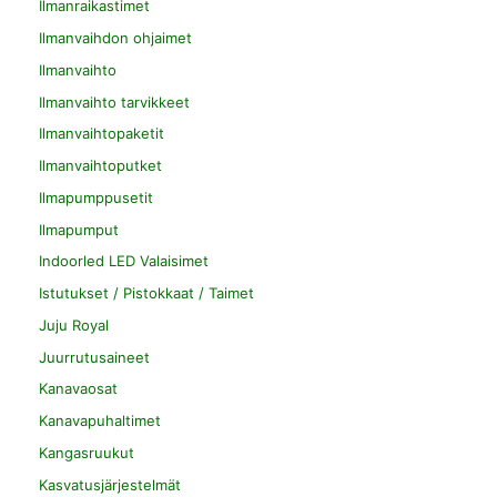
Ilmanraikastimet
Ilmanvaihdon ohjaimet
Ilmanvaihto
Ilmanvaihto tarvikkeet
Ilmanvaihtopaketit
Ilmanvaihtoputket
Ilmapumppusetit
Ilmapumput
Indoorled LED Valaisimet
Istutukset / Pistokkaat / Taimet
Juju Royal
Juurrutusaineet
Kanavaosat
Kanavapuhaltimet
Kangasruukut
Kasvatusjärjestelmät