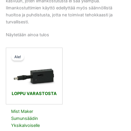
kasvuun, joten ilmankostutusta ei saa yliampua.
Ilmankostuttimien käyttö edellyttää myös säännöllistä
huoltoa ja puhdistusta, jotta ne toimivat tehokkaasti ja
turvallisesti.
Näytetään ainoa tulos
Alkuperäinen
Nykyinen
hinta
hinta
Ale!
oli:
on:
9,50 €.
9,02 €.
LOPPU VARASTOSTA
Mist Maker
Sumunsäädin
Yksikalvoiselle