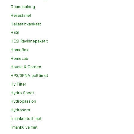
Guanokalong
Heijastimet
Heijastinkankaat
HESI
HESI Ravinnepaketit
HomeBox
HomeLab
House & Garden
HPS/SPNA polttimot
Hy Filter
Hydro Shoot
Hydropassion
Hydrosora
Ilmankostuttimet
Ilmankuivaimet