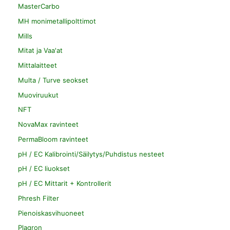
MasterCarbo
MH monimetallipolttimot
Mills
Mitat ja Vaa'at
Mittalaitteet
Multa / Turve seokset
Muoviruukut
NFT
NovaMax ravinteet
PermaBloom ravinteet
pH / EC Kalibrointi/Säilytys/Puhdistus nesteet
pH / EC liuokset
pH / EC Mittarit + Kontrollerit
Phresh Filter
Pienoiskasvihuoneet
Plagron