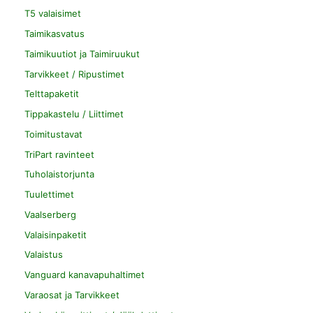
T5 valaisimet
Taimikasvatus
Taimikuutiot ja Taimiruukut
Tarvikkeet / Ripustimet
Telttapaketit
Tippakastelu / Liittimet
Toimitustavat
TriPart ravinteet
Tuholaistorjunta
Tuulettimet
Vaalserberg
Valaisinpaketit
Valaistus
Vanguard kanavapuhaltimet
Varaosat ja Tarvikkeet