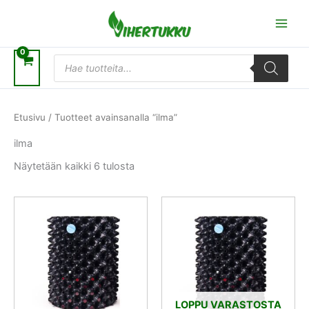
Siirry
sisältöön
Products
search
Etusivu
/ Tuotteet avainsanalla “ilma”
ilma
Näytetään kaikki 6 tulosta
LOPPU VARASTOSTA