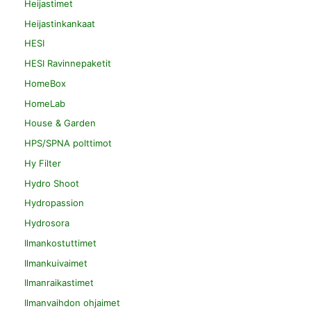
Heijastimet
Heijastinkankaat
HESI
HESI Ravinnepaketit
HomeBox
HomeLab
House & Garden
HPS/SPNA polttimot
Hy Filter
Hydro Shoot
Hydropassion
Hydrosora
Ilmankostuttimet
Ilmankuivaimet
Ilmanraikastimet
Ilmanvaihdon ohjaimet