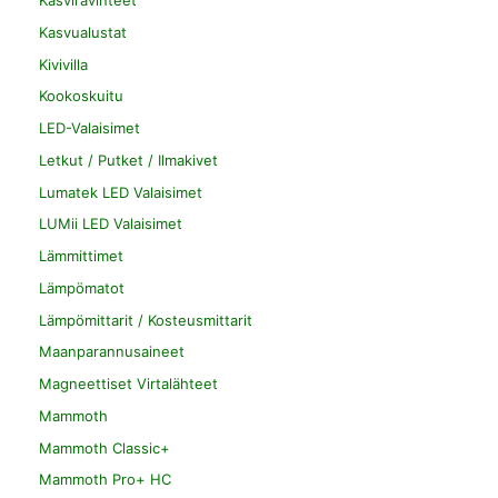
Kasviravinteet
Kasvualustat
Kivivilla
Kookoskuitu
LED-Valaisimet
Letkut / Putket / Ilmakivet
Lumatek LED Valaisimet
LUMii LED Valaisimet
Lämmittimet
Lämpömatot
Lämpömittarit / Kosteusmittarit
Maanparannusaineet
Magneettiset Virtalähteet
Mammoth
Mammoth Classic+
Mammoth Pro+ HC