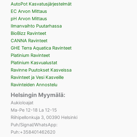
AutoPot Kasvatusjärjestelmät
EC Arvon Mittaus
pH Arvon Mittaus
Ilmanvaihto Puutarhassa
BioBizz Ravinteet
CANNA Ravinteet
GHE Terra Aquatica Ravinteet
Platinium Ravinteet
Platinium Kasvualustat
Ravinne Puutokset Kasveissa
Ravinteet ja Vesi Kasveille
Ravinteiden Annostelu
Helsingin Myymälä:
Aukioloajat
Ma-Pe 12-18 La 12-15
Riihipellonkuja 3, 00390 Helsinki
Puh/Signal/WhatsApp:
Puh:+358401462620