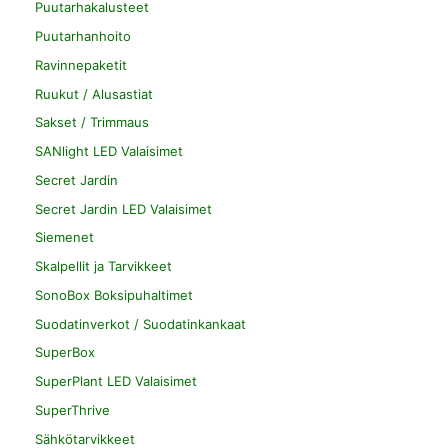
Puutarhakalusteet
Puutarhanhoito
Ravinnepaketit
Ruukut / Alusastiat
Sakset / Trimmaus
SANlight LED Valaisimet
Secret Jardin
Secret Jardin LED Valaisimet
Siemenet
Skalpellit ja Tarvikkeet
SonoBox Boksipuhaltimet
Suodatinverkot / Suodatinkankaat
SuperBox
SuperPlant LED Valaisimet
SuperThrive
Sähkötarvikkeet