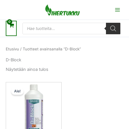
Siirry
sisältöön
Products
search
Etusivu
/ Tuotteet avainsanalla “D-Block”
D-Block
Näytetään ainoa tulos
Alkuperäinen
Nykyinen
hinta
hinta
Ale!
oli:
on:
35,00 €.
17,50 €.