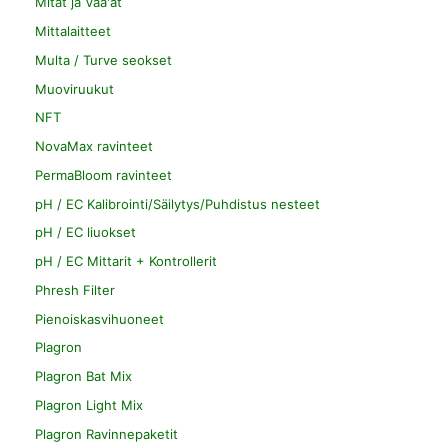
Mitat ja Vaa'at
Mittalaitteet
Multa / Turve seokset
Muoviruukut
NFT
NovaMax ravinteet
PermaBloom ravinteet
pH / EC Kalibrointi/Säilytys/Puhdistus nesteet
pH / EC liuokset
pH / EC Mittarit + Kontrollerit
Phresh Filter
Pienoiskasvihuoneet
Plagron
Plagron Bat Mix
Plagron Light Mix
Plagron Ravinnepaketit