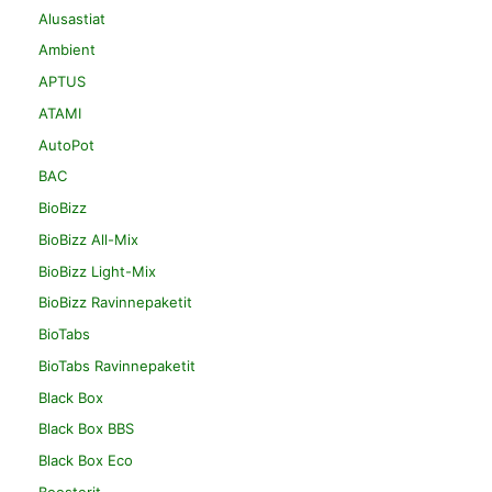
Alusastiat
Ambient
APTUS
ATAMI
AutoPot
BAC
BioBizz
BioBizz All-Mix
BioBizz Light-Mix
BioBizz Ravinnepaketit
BioTabs
BioTabs Ravinnepaketit
Black Box
Black Box BBS
Black Box Eco
Boosterit