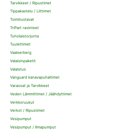
Tarvikkeet / Ripustimet
Tippakastelu / Liittimet
Toimitustavat
TriPart ravinteet
Tuholaistorjunta
Tuulettimet
Vaalserberg
Valaisinpaketit
Valaistus
Vanguard kanavapuhaltimet
Varaosat ja Tarvikkeet
Veden Lämmittimet / Jäähdyttimet
Verkkoruukut
Verkot / Ripustimet
Vesipumput
Vesipumput / Ilmapumput