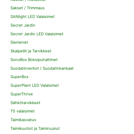
Sakset / Trimmaus
SANlight LED Valaisimet
Secret Jardin
Secret Jardin LED Valaisimet
Siemenet
Skalpellit ja Tarvikkeet
SonoBox Boksipuhaltimet
Suodatinverkot / Suodatinkankaat
SuperBox
SuperPlant LED Valaisimet
SuperThrive
Sähkötarvikkeet
T5 valaisimet
Taimikasvatus
Taimikuutiot ja Taimiruukut