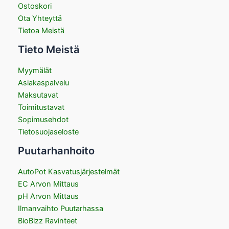
Ostoskori
Ota Yhteyttä
Tietoa Meistä
Tieto Meistä
Myymälät
Asiakaspalvelu
Maksutavat
Toimitustavat
Sopimusehdot
Tietosuojaseloste
Puutarhanhoito
AutoPot Kasvatusjärjestelmät
EC Arvon Mittaus
pH Arvon Mittaus
Ilmanvaihto Puutarhassa
BioBizz Ravinteet