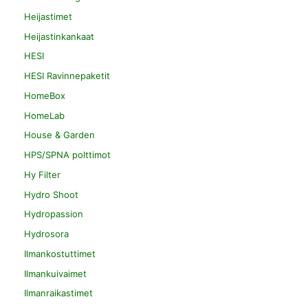
Heijastimet
Heijastinkankaat
HESI
HESI Ravinnepaketit
HomeBox
HomeLab
House & Garden
HPS/SPNA polttimot
Hy Filter
Hydro Shoot
Hydropassion
Hydrosora
Ilmankostuttimet
Ilmankuivaimet
Ilmanraikastimet