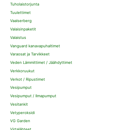
Tuholaistorjunta
Tuulettimet
Vaalserberg
Valaisinpaketit
Valaistus
Vanguard kanavapuhaltimet
Varaosat ja Tarvikkeet
Veden Lämmittimet / Jäähdyttimet
Verkkoruukut
Verkot / Ripustimet
Vesipumput
Vesipumput / Ilmapumput
Vesitankit
Vetyperoksidi
VG Garden
Virtalähteet