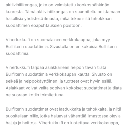
aktiivihiilikangas, joka on valmistettu kookospähkinän
kuoresta. Tämä aktiivihiilikangas on suunniteltu poistamaan
haitallisia yhdisteitä ilmasta, mikä tekee siitä tehokkaan
suodattimen epäpuhtauksien poistoon.
Vihertukku.fi on suomalainen verkkokauppa, joka myy
Bullfilterin suodattimia. Sivustolla on eri kokoisia Bullfilterin
suodattimia.
Vihertukku.fi tarjoaa asiakkailleen helpon tavan tilata
Bullfilterin suodattimia verkkokaupan kautta. Sivusto on
selkeä ja helppokäyttöinen, ja tuotteet ovat hyvin esillä.
Asiakkaat voivat valita sopivan kokoiset suodattimet ja tilata
ne suoraan kotiin toimitettuna.
Bullfilterin suodattimet ovat laadukkaita ja tehokkaita, ja niitä
suositellaan niille, jotka haluavat vähentää ilmastossa olevia
hajuja ja haittoja. Vihertukku.fi on luotettava verkkokauppa,