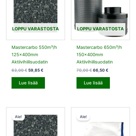
LOPPU VARASTOSTA
LOPPU VARASTOSTA
Mastercarbo 550m³/h
Mastercarbo 650m³/h
125x400mm
150x400mm
Aktiivihiilisuodatin
Aktiivihiilisuodatin
63,00
€
59,85
€
70,00
€
66,50
€
Lue lisää
Lue lisää
Alkuperäinen
Nykyinen
Alkuperäinen
Nykyinen
hinta
hinta
hinta
hinta
Ale!
Ale!
oli:
on:
oli:
on:
120,50 €.
114,48 €.
8,10 €.
7,69 €.