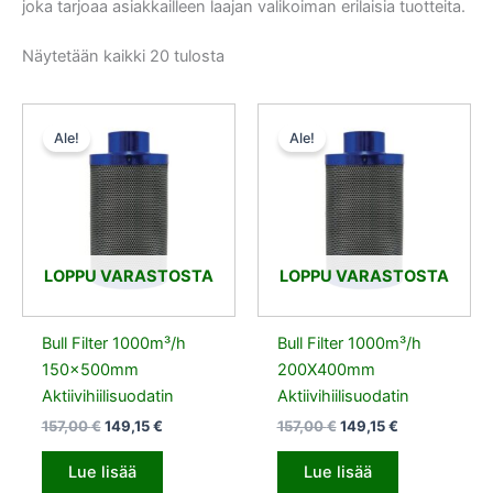
joka tarjoaa asiakkailleen laajan valikoiman erilaisia tuotteita.
Näytetään kaikki 20 tulosta
Alkuperäinen
Nykyinen
Alkuperäinen
Nykyinen
hinta
hinta
hinta
hinta
Ale!
Ale!
oli:
on:
oli:
on:
157,00 €.
149,15 €.
157,00 €.
149,15 €.
LOPPU VARASTOSTA
LOPPU VARASTOSTA
Bull Filter 1000m³/h
Bull Filter 1000m³/h
150x500mm
200X400mm
Aktiivihiilisuodatin
Aktiivihiilisuodatin
157,00
€
149,15
€
157,00
€
149,15
€
Lue lisää
Lue lisää