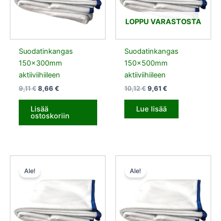
LOPPU VARASTOSTA
Suodatinkangas
Suodatinkangas
150x300mm
150x500mm
aktiiviihiileen
aktiiviihiileen
9,11
€
8,66
€
10,12
€
9,61
€
Lisää
Lue lisää
ostoskoriin
Alkuperäinen
Nykyinen
Alkuperäinen
Nykyinen
hinta
hinta
hinta
hinta
Ale!
Ale!
oli:
on:
oli:
on:
12,15 €.
11,53 €.
14,17 €.
13,47 €.