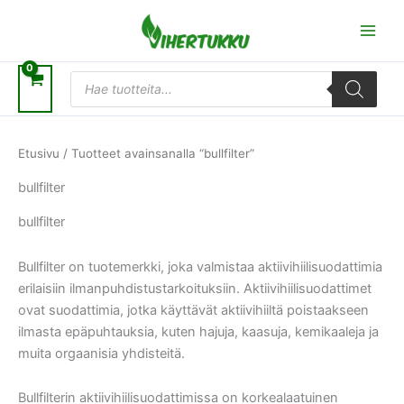
Siirry
sisältöön
Products
search
Etusivu
/ Tuotteet avainsanalla “bullfilter”
bullfilter
bullfilter
Bullfilter on tuotemerkki, joka valmistaa aktiivihiilisuodattimia
erilaisiin ilmanpuhdistustarkoituksiin. Aktiivihiilisuodattimet
ovat suodattimia, jotka käyttävät aktiivihiiltä poistaakseen
ilmasta epäpuhtauksia, kuten hajuja, kaasuja, kemikaaleja ja
muita orgaanisia yhdisteitä.
Bullfilterin aktiivihiilisuodattimissa on korkealaatuinen