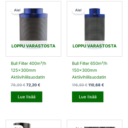
Alkuperäinen
Nykyinen
Alkuperäinen
Nykyinen
hinta
hinta
hinta
hinta
Ale!
Ale!
oli:
on:
oli:
on:
76,00 €.
72,20 €.
116,50 €.
110,68 €.
LOPPU VARASTOSTA
LOPPU VARASTOSTA
Bull Filter 400m³/h
Bull Filter 650m³/h
125x300mm
150x300mm
Aktiivihiilisuodatin
Aktiivihiilisuodatin
76,00
€
72,20
€
116,50
€
110,68
€
Lue lisää
Lue lisää
Alkuperäinen
Nykyinen
Alkuperäinen
Nykyinen
hinta
hinta
hinta
hinta