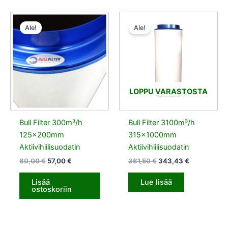
Alkuperäinen
Nykyinen
Alkuperäinen
Nykyinen
hinta
hinta
hinta
hinta
Ale!
Ale!
oli:
on:
oli:
on:
60,00 €.
57,00 €.
361,50 €.
343,43 €.
LOPPU VARASTOSTA
Bull Filter 300m³/h
Bull Filter 3100m³/h
125x200mm
315x1000mm
Aktiivihiilisuodatin
Aktiivihiilisuodatin
60,00
€
57,00
€
361,50
€
343,43
€
Lisää
Lue lisää
ostoskoriin