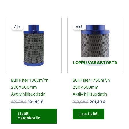
Alkuperäinen
Nykyinen
Alkuperäinen
Nykyinen
hinta
hinta
hinta
hinta
Ale!
Ale!
oli:
on:
oli:
on:
201,50 €.
191,43 €.
212,00 €.
201,40 €.
LOPPU VARASTOSTA
Bull Filter 1300m³/h
Bull Filter 1750m³/h
200x600mm
250x600mm
Aktiivihiilisuodatin
Aktiivihiilisuodatin
201,50
€
191,43
€
212,00
€
201,40
€
Lisää
Lue lisää
ostoskoriin