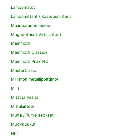
Lämpömatot
Lämpömittarit / Kosteusmittarit
Maanparannusaineet
Magneettiset Virtalähteet
Mammoth
Mammoth Classic+
Mammoth Pro+ HC
MasterCarbo
MH monimetallipolttimot
Mills
Mitat ja Vaa'at
Mittalaitteet
Multa / Turve seokset
Muoviruukut
NFT