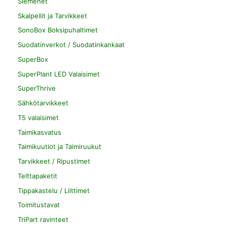
Siemenet
Skalpellit ja Tarvikkeet
SonoBox Boksipuhaltimet
Suodatinverkot / Suodatinkankaat
SuperBox
SuperPlant LED Valaisimet
SuperThrive
Sähkötarvikkeet
T5 valaisimet
Taimikasvatus
Taimikuutiot ja Taimiruukut
Tarvikkeet / Ripustimet
Telttapaketit
Tippakastelu / Liittimet
Toimitustavat
TriPart ravinteet