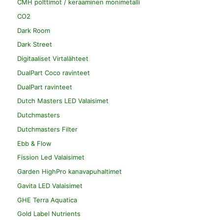
CMH polttimot / keraaminen monimetalli
CO2
Dark Room
Dark Street
Digitaaliset Virtalähteet
DualPart Coco ravinteet
DualPart ravinteet
Dutch Masters LED Valaisimet
Dutchmasters
Dutchmasters Filter
Ebb & Flow
Fission Led Valaisimet
Garden HighPro kanavapuhaltimet
Gavita LED Valaisimet
GHE Terra Aquatica
Gold Label Nutrients