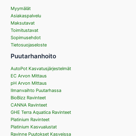
Myymälät
Asiakaspalvelu
Maksutavat
Toimitustavat
Sopimusehdot
Tietosuojaseloste
Puutarhanhoito
AutoPot Kasvatusjärjestelmät
EC Arvon Mittaus
pH Arvon Mittaus
Ilmanvaihto Puutarhassa
BioBizz Ravinteet
CANNA Ravinteet
GHE Terra Aquatica Ravinteet
Platinium Ravinteet
Platinium Kasvualustat
Ravinne Puutokset Kasveissa