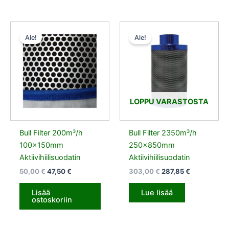
Alkuperäinen
Nykyinen
Alkuperäinen
Nykyinen
hinta
hinta
hinta
hinta
Ale!
Ale!
oli:
on:
oli:
on:
50,00 €.
47,50 €.
303,00 €.
287,85 €.
LOPPU VARASTOSTA
Bull Filter 200m³/h
Bull Filter 2350m³/h
100x150mm
250x850mm
Aktiivihiilisuodatin
Aktiivihiilisuodatin
50,00
€
47,50
€
303,00
€
287,85
€
Lisää
Lue lisää
ostoskoriin