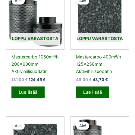
Ale!
Ale!
oli:
on:
oli:
on:
131,00 €.
124,45 €.
46,00 €.
43,70 €.
LOPPU VARASTOSTA
LOPPU VARASTOSTA
Mastercarbo 1050m³/h
Mastercarbo 400m³/h
200x600mm
125x250mm
Aktiivihiilisuodatin
Aktiivihiilisuodatin
131,00
€
124,45
€
46,00
€
43,70
€
Lue lisää
Lue lisää
Alkuperäinen
Nykyinen
Alkuperäinen
Nykyinen
hinta
hinta
hinta
hinta
Ale!
Ale!
oli:
on:
oli:
on:
63,00 €.
59,85 €.
70,00 €.
66,50 €.