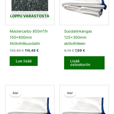
LOPPU VARASTOSTA
Mastercarbo 850m³/h
Suodatinkangas
150x600mm
125x300mm
Aktiivihiilisuodatin
aktiiviihiileen
120,50
€
114,48
€
8,10
€
7,69
€
Lue lisää
Lisää
ostoskoriin
Alkuperäinen
Nykyinen
Alkuperäinen
Nykyinen
hinta
hinta
hinta
hinta
Ale!
Ale!
oli:
on:
oli:
on:
9,11 €.
8,66 €.
10,12 €.
9,61 €.