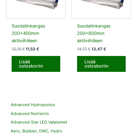
Suodatinkangas
Suodatinkangas
200x400mm
200x600mm
aktiiviihiileen
aktiiviihiileen
12,15
€
11,53
€
14,17
€
13,47
€
Lisää
Lisää
ostoskoriin
ostoskoriin
Advanced Hydroponics
Advanced Nutrients
Advanced Star LED Valaisimet
Aero, Bubbler, DWC, Hydro