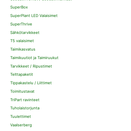
SuperBox
SuperPlant LED Valaisimet
SuperThrive
Sähkötarvikkeet
T5 valaisimet
Taimikasvatus
Taimikuutiot ja Taimiruukut
Tarvikkeet / Ripustimet
Telttapaketit
Tippakastelu / Liittimet
Toimitustavat
TriPart ravinteet
Tuholaistorjunta
Tuulettimet
Vaalserberg