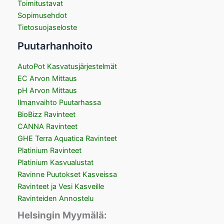
Toimitustavat
Sopimusehdot
Tietosuojaseloste
Puutarhanhoito
AutoPot Kasvatusjärjestelmät
EC Arvon Mittaus
pH Arvon Mittaus
Ilmanvaihto Puutarhassa
BioBizz Ravinteet
CANNA Ravinteet
GHE Terra Aquatica Ravinteet
Platinium Ravinteet
Platinium Kasvualustat
Ravinne Puutokset Kasveissa
Ravinteet ja Vesi Kasveille
Ravinteiden Annostelu
Helsingin Myymälä: