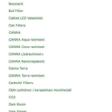
Boosterit
Bull Filter
Calitek LED Valaisimet
Can Filters
CANNA
CANNA Aqua ravinteet
CANNA Coco ravinteet
CANNA Lisäravinteet+
CANNA Ravinnepaketit
Canna Terra
CANNA Terra ravinteet
CarboAir Filters
CMH polttimot / keraaminen monimetalli
CO2
Dark Room
Dark Street