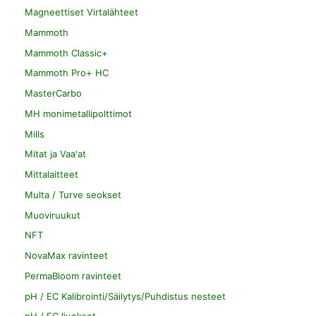
Magneettiset Virtalähteet
Mammoth
Mammoth Classic+
Mammoth Pro+ HC
MasterCarbo
MH monimetallipolttimot
Mills
Mitat ja Vaa'at
Mittalaitteet
Multa / Turve seokset
Muoviruukut
NFT
NovaMax ravinteet
PermaBloom ravinteet
pH / EC Kalibrointi/Säilytys/Puhdistus nesteet