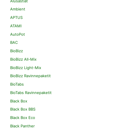
Alusastiat
Ambient
APTUS
ATAMI
AutoPot
BAC
BioBizz
BioBizz All-Mix
BioBizz Light-Mix
BioBizz Ravinnepaketit
BioTabs
BioTabs Ravinnepaketit
Black Box
Black Box BBS
Black Box Eco
Black Panther