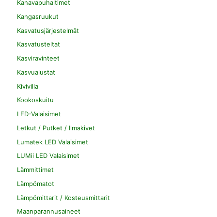
Kanavapuhaltimet
Kangasruukut
Kasvatusjärjestelmät
Kasvatusteltat
Kasviravinteet
Kasvualustat
Kivivilla
Kookoskuitu
LED-Valaisimet
Letkut / Putket / Ilmakivet
Lumatek LED Valaisimet
LUMii LED Valaisimet
Lämmittimet
Lämpömatot
Lämpömittarit / Kosteusmittarit
Maanparannusaineet