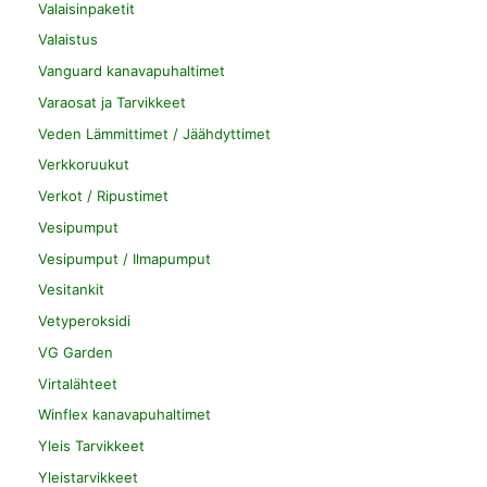
Valaisinpaketit
Valaistus
Vanguard kanavapuhaltimet
Varaosat ja Tarvikkeet
Veden Lämmittimet / Jäähdyttimet
Verkkoruukut
Verkot / Ripustimet
Vesipumput
Vesipumput / Ilmapumput
Vesitankit
Vetyperoksidi
VG Garden
Virtalähteet
Winflex kanavapuhaltimet
Yleis Tarvikkeet
Yleistarvikkeet