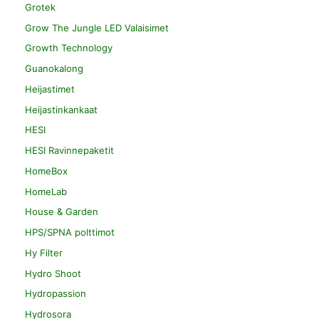
Grotek
Grow The Jungle LED Valaisimet
Growth Technology
Guanokalong
Heijastimet
Heijastinkankaat
HESI
HESI Ravinnepaketit
HomeBox
HomeLab
House & Garden
HPS/SPNA polttimot
Hy Filter
Hydro Shoot
Hydropassion
Hydrosora