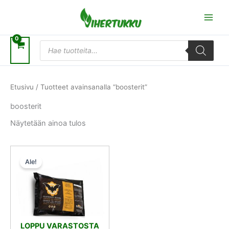
Siirry
sisältöön
Products
search
Etusivu
/ Tuotteet avainsanalla “boosterit”
boosterit
Näytetään ainoa tulos
Alkuperäinen
Nykyinen
hinta
hinta
Ale!
oli:
on:
11,50 €.
10,35 €.
LOPPU VARASTOSTA