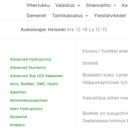
Siirry
Vihertukku
Valaistus
Ilmanvaihto
Ka
sisältöön
Siemenet
Taimikasvatus
Yleistarvikkeet
Aukioloajat: Helsinki
Ark 12-18 La 12-15
Etusivu
/ Tuotteet avai
Advanced Hydroponics
bluelab
Advanced Nutrients
Bluelabin koko tuoteva
Advanced Star LED Valaisimet
helppokäyttöiset työ
Aero, Bubbler, DWC, Hydro
Ajastimet
Kasvatitpa sitten maa
Aktiivihiilisuodattimet
Alien Hydroponics
Bluelab on sukupolvie
Alusastiat
Seelannissa toimiva t
Ambient