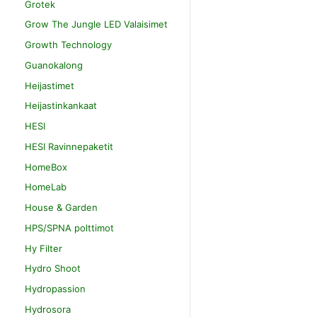
Grotek
Grow The Jungle LED Valaisimet
Growth Technology
Guanokalong
Heijastimet
Heijastinkankaat
HESI
HESI Ravinnepaketit
HomeBox
HomeLab
House & Garden
HPS/SPNA polttimot
Hy Filter
Hydro Shoot
Hydropassion
Hydrosora