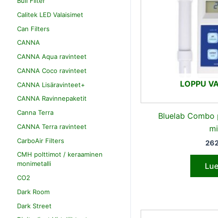
Bull Filter
Calitek LED Valaisimet
Can Filters
CANNA
CANNA Aqua ravinteet
CANNA Coco ravinteet
LOPPU V
CANNA Lisäravinteet+
CANNA Ravinnepaketit
Canna Terra
Bluelab Combo 
CANNA Terra ravinteet
mi
CarboAir Filters
26
CMH polttimot / keraaminen
monimetalli
Lue
CO2
Dark Room
Dark Street