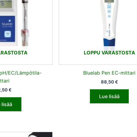
ARASTOSTA
LOPPU VARASTOSTA
pH/EC/Lämpötila-
Bluelab Pen EC-mittari
ttari
88,50
€
2,50
€
Lue lisää
 lisää