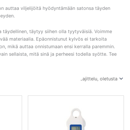
n auttaa viljelijöitä hyödyntämään satonsa täyden
veyden.
a täydellinen, täytyy siihen olla tyytyväisiä. Voimme
vää materiaalia. Epäonnistunut kylvös ei tarkoita
ljon, mikä auttaa onnistumaan ensi kerralla paremmin.
vain sellaista, mitä sinä ja perheesi todella syötte. Tee