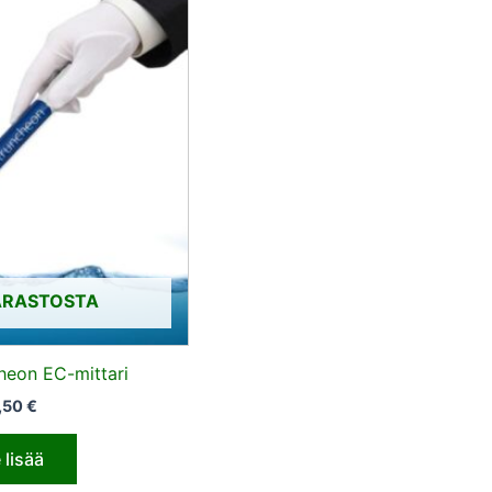
ARASTOSTA
heon EC-mittari
,50
€
 lisää