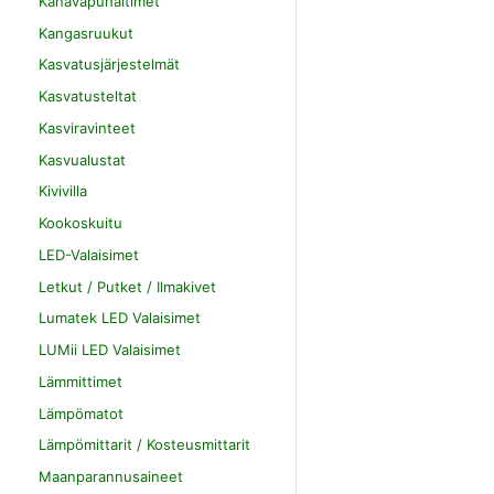
Kanavapuhaltimet
Kangasruukut
Kasvatusjärjestelmät
Kasvatusteltat
Kasviravinteet
Kasvualustat
Kivivilla
Kookoskuitu
LED-Valaisimet
Letkut / Putket / Ilmakivet
Lumatek LED Valaisimet
LUMii LED Valaisimet
Lämmittimet
Lämpömatot
Lämpömittarit / Kosteusmittarit
Maanparannusaineet