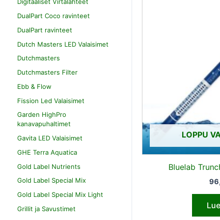
Digitaaliset Virtalähteet
DualPart Coco ravinteet
DualPart ravinteet
Dutch Masters LED Valaisimet
Dutchmasters
Dutchmasters Filter
Ebb & Flow
Fission Led Valaisimet
Garden HighPro
kanavapuhaltimet
LOPPU V
Gavita LED Valaisimet
GHE Terra Aquatica
Bluelab Trunc
Gold Label Nutrients
Gold Label Special Mix
96
Gold Label Special Mix Light
Lue
Grillit ja Savustimet