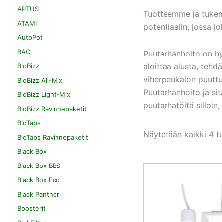
APTUS
Tuotteemme ja tukemm
ATAMI
potentiaalin, jossa 
AutoPot
BAC
Puutarhanhoito on hyv
aloittaa alusta, tehd
BioBizz
viherpeukalon puuttu
BioBizz All-Mix
Puutarhanhoito ja sitä
BioBizz Light-Mix
puutarhatöitä silloin,
BioBizz Ravinnepaketit
BioTabs
Näytetään kaikki 4 t
BioTabs Ravinnepaketit
Black Box
Black Box BBS
Black Box Eco
Black Panther
Boosterit