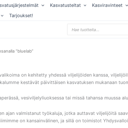
svatusjärjestelmät
Kasvatusteltat
Kasviravinteet
Tarjoukset!
Products
search
nsanalla “bluelab”
likoima on kehitetty yhdessä viljelijöiden kanssa, viljelijöil
kalumme kestävät päivittäisen kasvatuksen mukanaan tuomi
perässä, vesiviljelyliuoksessa tai missä tahansa muussa alus
n ajan valmistanut työkaluja, jotka auttavat viljelijöitä s
iimimme on kansainvälinen, ja sillä on toimistot Yhdysvallo