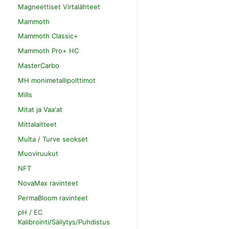
Magneettiset Virtalähteet
Mammoth
Mammoth Classic+
Mammoth Pro+ HC
MasterCarbo
MH monimetallipolttimot
Mills
Mitat ja Vaa'at
Mittalaitteet
Multa / Turve seokset
Muoviruukut
NFT
NovaMax ravinteet
PermaBloom ravinteet
pH / EC
Kalibrointi/Säilytys/Puhdistus