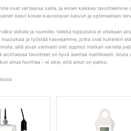
e ovat vertaansa vailla, ja ennen kaikkea tavoitteemme o
jokainen kasvi kokee kukoistavan kasvun ja optimaalisen ter
äksi sielulle ja ruumiille. Vaikka lopputulos ei olisikaan ain
ä muutoksia ja työstää kasvejamme, jotka ovat kuitenkin elä
mista, sillä aivan varmasti olet oppinut matkan varrella pa
 aloittaessa tavoitteet on hyvä asettaa maltillisesti. Istuta 
 kun sinua huvittaa – ei siksi, että sinun on pakko.
ulosta