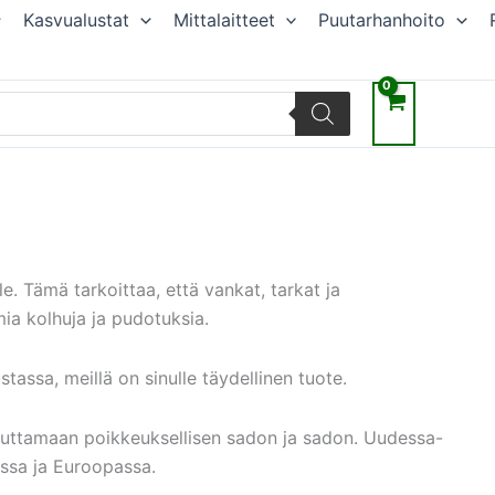
Kasvualustat
Mittalaitteet
Puutarhanhoito
le. Tämä tarkoittaa, että vankat, tarkat ja
a kolhuja ja pudotuksia.
tassa, meillä on sinulle täydellinen tuote.
aavuttamaan poikkeuksellisen sadon ja sadon. Uudessa-
issa ja Euroopassa.