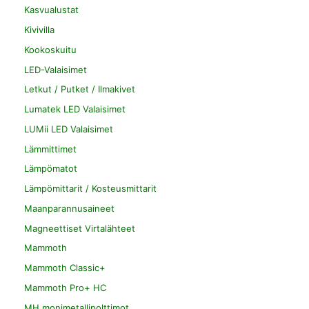
Kasvualustat
Kivivilla
Kookoskuitu
LED-Valaisimet
Letkut / Putket / Ilmakivet
Lumatek LED Valaisimet
LUMii LED Valaisimet
Lämmittimet
Lämpömatot
Lämpömittarit / Kosteusmittarit
Maanparannusaineet
Magneettiset Virtalähteet
Mammoth
Mammoth Classic+
Mammoth Pro+ HC
MH monimetallipolttimot