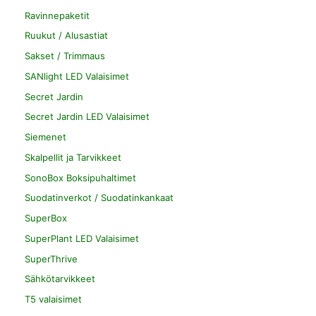
Ravinnepaketit
Ruukut / Alusastiat
Sakset / Trimmaus
SANlight LED Valaisimet
Secret Jardin
Secret Jardin LED Valaisimet
Siemenet
Skalpellit ja Tarvikkeet
SonoBox Boksipuhaltimet
Suodatinverkot / Suodatinkankaat
SuperBox
SuperPlant LED Valaisimet
SuperThrive
Sähkötarvikkeet
T5 valaisimet