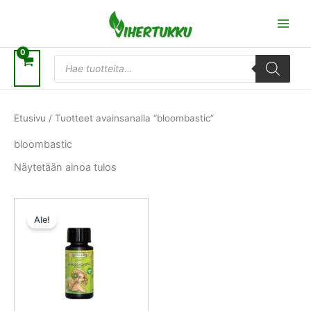
Siirry
sisältöön
Products
search
Etusivu
/ Tuotteet avainsanalla “bloombastic”
bloombastic
Näytetään ainoa tulos
Alkuperäinen
Nykyinen
hinta
hinta
Ale!
oli:
on:
12,50 €.
11,25 €.