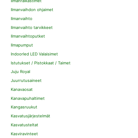
Ilmanraikastimet
Ilmanvaihdon ohjaimet
Ilmanvaihto
Ilmanvaihto tarvikkeet
Ilmanvaihtoputket
Ilmapumput
Indoorled LED Valaisimet
Istutukset / Pistokkaat / Taimet
Juju Royal
Juurrutusaineet
Kanavaosat
Kanavapuhaltimet
Kangasruukut
Kasvatusjärjestelmät
Kasvatusteltat
Kasviravinteet