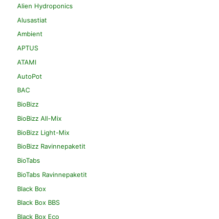
Alien Hydroponics
Alusastiat
Ambient
APTUS
ATAMI
AutoPot
BAC
BioBizz
BioBizz All-Mix
BioBizz Light-Mix
BioBizz Ravinnepaketit
BioTabs
BioTabs Ravinnepaketit
Black Box
Black Box BBS
Black Box Eco