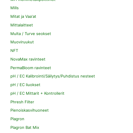
Mills
Mitat ja Vaa'at
Mittalaitteet
Multa / Turve seokset
Muoviruukut
NFT
NovaMax ravinteet
PermaBloom ravinteet
pH / EC Kalibrointi/Säilytys/Puhdistus nesteet
pH / EC liuokset
pH / EC Mittarit + Kontrollerit
Phresh Filter
Pienoiskasvihuoneet
Plagron
Plagron Bat Mix