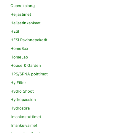
Guanokalong
Heijastimet
Heijastinkankaat
HESI
HESI Ravinnepaketit
HomeBox
HomeLab
House & Garden
HPS/SPNA polttimot
Hy Filter
Hydro Shoot
Hydropassion
Hydrosora
Ilmankostuttimet
Ilmankuivaimet