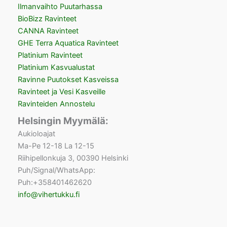
Ilmanvaihto Puutarhassa
BioBizz Ravinteet
CANNA Ravinteet
GHE Terra Aquatica Ravinteet
Platinium Ravinteet
Platinium Kasvualustat
Ravinne Puutokset Kasveissa
Ravinteet ja Vesi Kasveille
Ravinteiden Annostelu
Helsingin Myymälä:
Aukioloajat
Ma-Pe 12-18 La 12-15
Riihipellonkuja 3, 00390 Helsinki
Puh/Signal/WhatsApp:
Puh:+358401462620
info@vihertukku.fi