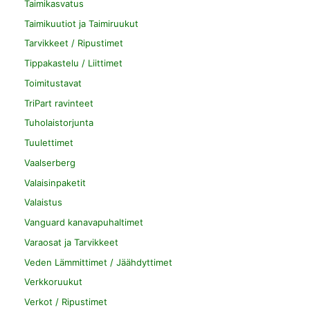
Taimikasvatus
Taimikuutiot ja Taimiruukut
Tarvikkeet / Ripustimet
Tippakastelu / Liittimet
Toimitustavat
TriPart ravinteet
Tuholaistorjunta
Tuulettimet
Vaalserberg
Valaisinpaketit
Valaistus
Vanguard kanavapuhaltimet
Varaosat ja Tarvikkeet
Veden Lämmittimet / Jäähdyttimet
Verkkoruukut
Verkot / Ripustimet