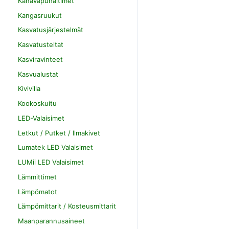
Kanavapuhaltimet
Kangasruukut
Kasvatusjärjestelmät
Kasvatusteltat
Kasviravinteet
Kasvualustat
Kivivilla
Kookoskuitu
LED-Valaisimet
Letkut / Putket / Ilmakivet
Lumatek LED Valaisimet
LUMii LED Valaisimet
Lämmittimet
Lämpömatot
Lämpömittarit / Kosteusmittarit
Maanparannusaineet