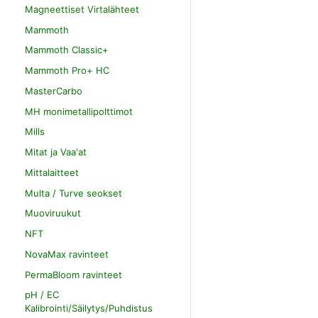
Magneettiset Virtalähteet
Mammoth
Mammoth Classic+
Mammoth Pro+ HC
MasterCarbo
MH monimetallipolttimot
Mills
Mitat ja Vaa'at
Mittalaitteet
Multa / Turve seokset
Muoviruukut
NFT
NovaMax ravinteet
PermaBloom ravinteet
pH / EC
Kalibrointi/Säilytys/Puhdistus