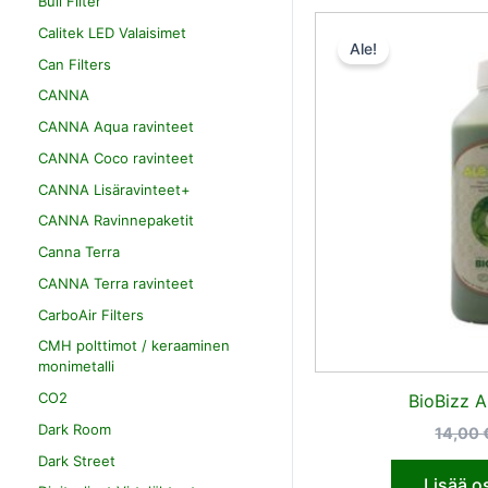
Bull Filter
Calitek LED Valaisimet
Ale!
Can Filters
CANNA
CANNA Aqua ravinteet
CANNA Coco ravinteet
CANNA Lisäravinteet+
CANNA Ravinnepaketit
Canna Terra
CANNA Terra ravinteet
CarboAir Filters
CMH polttimot / keraaminen
monimetalli
CO2
BioBizz A
Dark Room
14,00
Dark Street
Lisää o