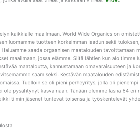
elyn kaikkialle maailmaan. World Wide Organics on omistettu
sen luomamme tuotteen korkeimman laadun sekä tuloksen, jo
n. Haluamme saada orgaanisen maatalouden tavoittamaan
set maailmaan, jossa elämme. Siitä lähtien kun aloitimme
estävää maataloutta, kannustamaan omavaraisuuteen ja ko
arvitsemamme saamiseksi. Kestävän maatalouden edistämist
maissa. Tuolloin se oli pieni perheyritys, jolla oli pienemp
i ole pysähtynyt kasvamaan. Tänään olemme läsnä 64 eri 
ikki tiimin jäsenet tuntevat toisensa ja työskentelevät yhd
ulosta