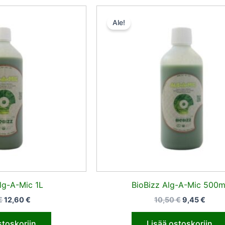
Alkuperäinen
Nykyinen
Alkuperäin
Nyky
hinta
hinta
hinta
hinta
Ale!
oli:
on:
oli:
on:
14,00 €.
12,60 €.
10,50 €.
9,45 
lg-A-Mic 1L
BioBizz Alg-A-Mic 500m
€
12,60
€
10,50
€
9,45
€
stoskoriin
Lisää ostoskoriin