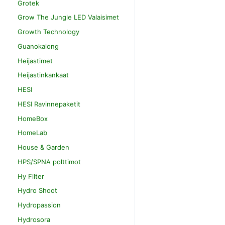
Grotek
Grow The Jungle LED Valaisimet
Growth Technology
Guanokalong
Heijastimet
Heijastinkankaat
HESI
HESI Ravinnepaketit
HomeBox
HomeLab
House & Garden
HPS/SPNA polttimot
Hy Filter
Hydro Shoot
Hydropassion
Hydrosora