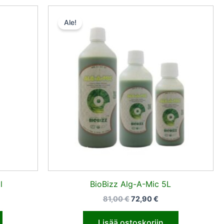
en
inen
Alkuperäinen
Nykyinen
hinta
hinta
Ale!
oli:
on:
€.
81,00 €.
72,90 €.
l
BioBizz Alg-A-Mic 5L
81,00
€
72,90
€
Lisää ostoskoriin