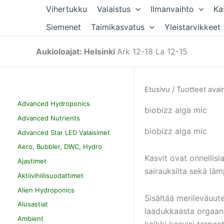
Siirry
Vihertukku
Valaistus
Ilmanvaihto
Ka
sisältöön
Siemenet
Taimikasvatus
Yleistarvikkeet
Aukioloajat: Helsinki
Ark 12-18 La 12-15
Etusivu
/ Tuotteet avain
Advanced Hydroponics
biobizz alga mic
Advanced Nutrients
biobizz alga mic
Advanced Star LED Valaisimet
Aero, Bubbler, DWC, Hydro
Kasvit ovat onnellis
Ajastimet
sairauksilta sekä läm
Aktiivihiilisuodattimet
Alien Hydroponics
Sisältää merileväuut
Alusastiat
laadukkaasta orgaanis
Ambient
kaikki kasvisi tarpee