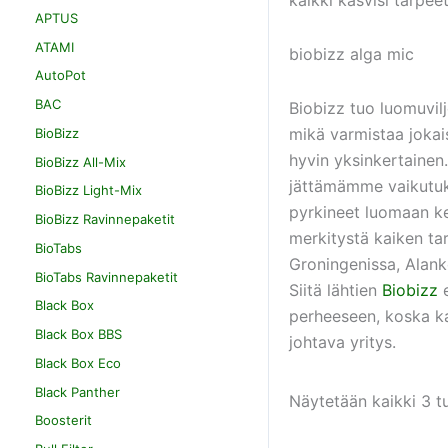
APTUS
ATAMI
biobizz alga mic
AutoPot
BAC
Biobizz tuo luomuvilj
mikä varmistaa jokai
BioBizz
hyvin yksinkertaine
BioBizz All-Mix
jättämämme vaikutuk
BioBizz Light-Mix
pyrkineet luomaan k
BioBizz Ravinnepaketit
merkitystä kaiken t
BioTabs
Groningenissa, Alanko
BioTabs Ravinnepaketit
Siitä lähtien
Biobizz
e
Black Box
perheeseen, koska ka
Black Box BBS
johtava yritys.
Black Box Eco
Black Panther
Näytetään kaikki 3 t
Boosterit