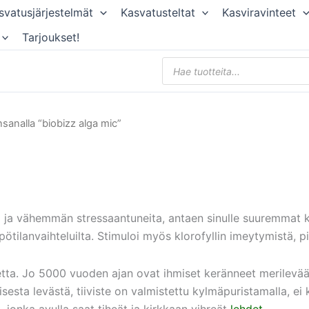
svatusjärjestelmät
Kasvatusteltat
Kasviravinteet
Tarjoukset!
Products
search
sanalla “biobizz alga mic”
ia ja vähemmän stressaantuneita, antaen sinulle suuremmat ku
pötilanvaihteluilta. Stimuloi myös klorofyllin imeytymistä, pi
etta. Jo 5000 vuoden ajan ovat ihmiset keränneet merilevää 
esta levästä, tiiviste on valmistettu kylmäpuristamalla, ei 
t, jonka avulla saat tiheät ja kirkkaan vihreät
lehdet
.