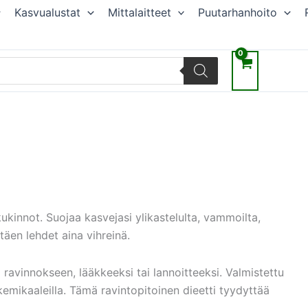
Kasvualustat
Mittalaitteet
Puutarhanhoito
kinnot. Suojaa kasvejasi ylikastelulta, vammoilta,
täen lehdet aina vihreinä.
ravinnokseen, lääkkeeksi tai lannoitteeksi. Valmistettu
kemikaaleilla. Tämä ravintopitoinen dieetti tyydyttää