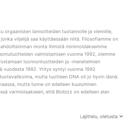
 orgaanisten lannoitteiden tuotannolle ja viennille,
nka viljelijä saa käyttäessään niitä. Filosofiamme on
 mahdollisimman monta ihmistä minimoidaksemme
 luomutuotteiden valmistamisen vuonna 1992, olemme
rostamaan luonnontuotteiden ja -menetelmien
ä vuodesta 1992. Yritys syntyi vuonna 1992
i tuotevalikoima, mutta tuotteen DNA oli jo hyvin läsnä.
maassa, mutta tunne on edelleen kuuluminen
essä varmistaakseen, että Biobizz on edelleen alan