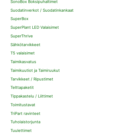
SonoBox Boksipuhaltimet
Suodatinverkot / Suodatinkankaat
SuperBox
SuperPlant LED Valaisimet
SuperThrive
Sähkötarvikkeet
T5 valaisimet
Taimikasvatus
Taimikuutiot ja Taimiruukut
Tarvikkeet / Ripustimet
Telttapaketit
Tippakastelu / Liittimet
Toimitustavat
TriPart ravinteet
Tuholaistorjunta
Tuulettimet