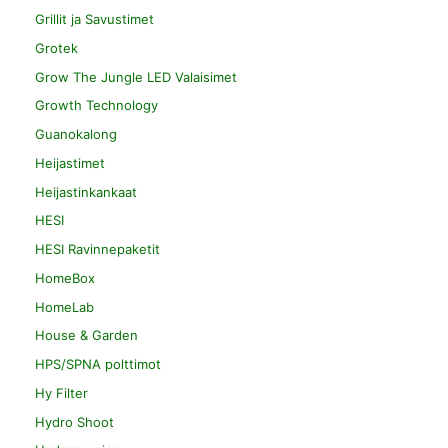
Grillit ja Savustimet
Grotek
Grow The Jungle LED Valaisimet
Growth Technology
Guanokalong
Heijastimet
Heijastinkankaat
HESI
HESI Ravinnepaketit
HomeBox
HomeLab
House & Garden
HPS/SPNA polttimot
Hy Filter
Hydro Shoot