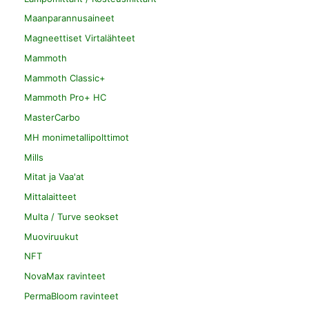
Maanparannusaineet
Magneettiset Virtalähteet
Mammoth
Mammoth Classic+
Mammoth Pro+ HC
MasterCarbo
MH monimetallipolttimot
Mills
Mitat ja Vaa'at
Mittalaitteet
Multa / Turve seokset
Muoviruukut
NFT
NovaMax ravinteet
PermaBloom ravinteet