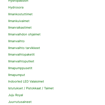
Hydropassion
Hydrosora
Ilmankostuttimet
Ilmankuivaimet
Ilmanraikastimet
Ilmanvaihdon ohjaimet
Ilmanvaihto
Ilmanvaihto tarvikkeet
Ilmanvaihtopaketit
Ilmanvaihtoputket
Ilmapumppusetit
Ilmapumput
Indoorled LED Valaisimet
Istutukset / Pistokkaat / Taimet
Juju Royal
Juurrutusaineet