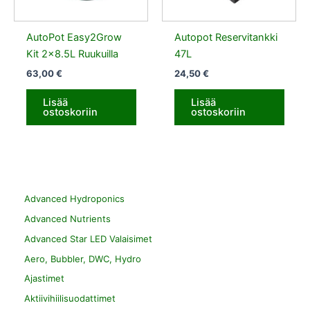
AutoPot Easy2Grow
Autopot Reservitankki
Kit 2×8.5L Ruukuilla
47L
63,00
€
24,50
€
Lisää
Lisää
ostoskoriin
ostoskoriin
Advanced Hydroponics
Advanced Nutrients
Advanced Star LED Valaisimet
Aero, Bubbler, DWC, Hydro
Ajastimet
Aktiivihiilisuodattimet