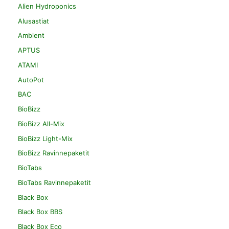
Alien Hydroponics
Alusastiat
Ambient
APTUS
ATAMI
AutoPot
BAC
BioBizz
BioBizz All-Mix
BioBizz Light-Mix
BioBizz Ravinnepaketit
BioTabs
BioTabs Ravinnepaketit
Black Box
Black Box BBS
Black Box Eco