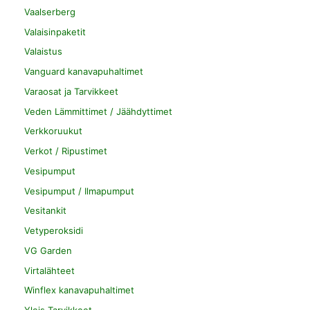
Vaalserberg
Valaisinpaketit
Valaistus
Vanguard kanavapuhaltimet
Varaosat ja Tarvikkeet
Veden Lämmittimet / Jäähdyttimet
Verkkoruukut
Verkot / Ripustimet
Vesipumput
Vesipumput / Ilmapumput
Vesitankit
Vetyperoksidi
VG Garden
Virtalähteet
Winflex kanavapuhaltimet