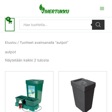
Siirry
sisältöön
Products
search
Etusivu
/ Tuotteet avainsanalla “autpot”
autpot
Näytetään kaikki 2 tulosta