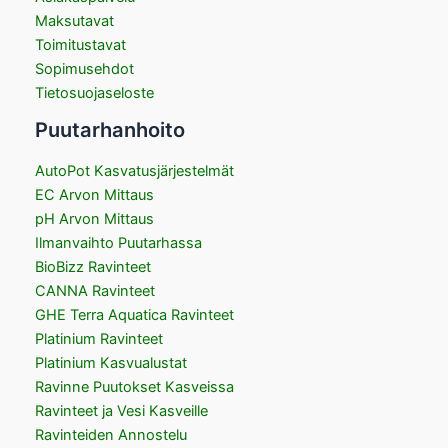
Maksutavat
Toimitustavat
Sopimusehdot
Tietosuojaseloste
Puutarhanhoito
AutoPot Kasvatusjärjestelmät
EC Arvon Mittaus
pH Arvon Mittaus
Ilmanvaihto Puutarhassa
BioBizz Ravinteet
CANNA Ravinteet
GHE Terra Aquatica Ravinteet
Platinium Ravinteet
Platinium Kasvualustat
Ravinne Puutokset Kasveissa
Ravinteet ja Vesi Kasveille
Ravinteiden Annostelu