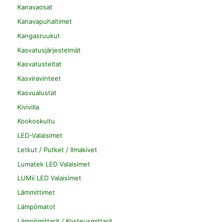
Kanavaosat
Kanavapuhaltimet
Kangasruukut
Kasvatusjärjestelmät
Kasvatusteltat
Kasviravinteet
Kasvualustat
Kivivilla
Kookoskuitu
LED-Valaisimet
Letkut / Putket / Ilmakivet
Lumatek LED Valaisimet
LUMii LED Valaisimet
Lämmittimet
Lämpömatot
Lämpömittarit / Kosteusmittarit