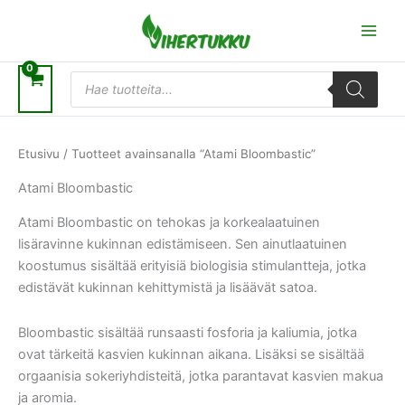
Siirry
sisältöön
Products
search
Etusivu
/ Tuotteet avainsanalla “Atami Bloombastic”
Atami Bloombastic
Atami Bloombastic on tehokas ja korkealaatuinen
lisäravinne kukinnan edistämiseen. Sen ainutlaatuinen
koostumus sisältää erityisiä biologisia stimulantteja, jotka
edistävät kukinnan kehittymistä ja lisäävät satoa.
Bloombastic sisältää runsaasti fosforia ja kaliumia, jotka
ovat tärkeitä kasvien kukinnan aikana. Lisäksi se sisältää
orgaanisia sokeriyhdisteitä, jotka parantavat kasvien makua
ja aromia.