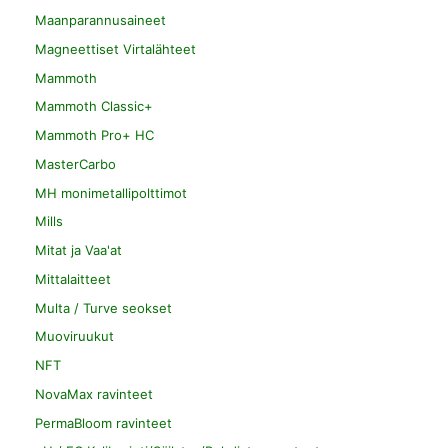
Maanparannusaineet
Magneettiset Virtalähteet
Mammoth
Mammoth Classic+
Mammoth Pro+ HC
MasterCarbo
MH monimetallipolttimot
Mills
Mitat ja Vaa'at
Mittalaitteet
Multa / Turve seokset
Muoviruukut
NFT
NovaMax ravinteet
PermaBloom ravinteet