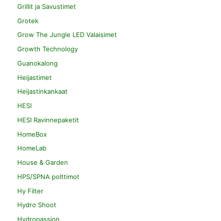
Grillit ja Savustimet
Grotek
Grow The Jungle LED Valaisimet
Growth Technology
Guanokalong
Heijastimet
Heijastinkankaat
HESI
HESI Ravinnepaketit
HomeBox
HomeLab
House & Garden
HPS/SPNA polttimot
Hy Filter
Hydro Shoot
Hydropassion