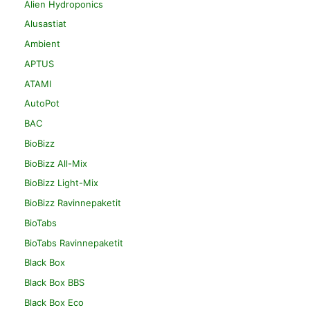
Alien Hydroponics
Alusastiat
Ambient
APTUS
ATAMI
AutoPot
BAC
BioBizz
BioBizz All-Mix
BioBizz Light-Mix
BioBizz Ravinnepaketit
BioTabs
BioTabs Ravinnepaketit
Black Box
Black Box BBS
Black Box Eco