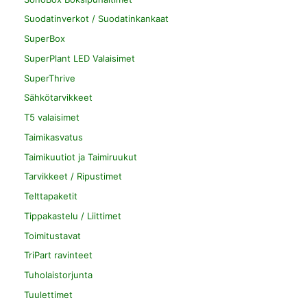
Suodatinverkot / Suodatinkankaat
SuperBox
SuperPlant LED Valaisimet
SuperThrive
Sähkötarvikkeet
T5 valaisimet
Taimikasvatus
Taimikuutiot ja Taimiruukut
Tarvikkeet / Ripustimet
Telttapaketit
Tippakastelu / Liittimet
Toimitustavat
TriPart ravinteet
Tuholaistorjunta
Tuulettimet