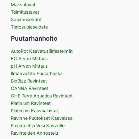
Maksutavat
Toimitustavat
Sopimusehdot
Tietosuojaseloste
Puutarhanhoito
AutoPot Kasvatusjärjestelmät
EC Arvon Mittaus
pH Arvon Mittaus
Ilmanvaihto Puutarhassa
BioBizz Ravinteet
CANNA Ravinteet
GHE Terra Aquatica Ravinteet
Platinium Ravinteet
Platinium Kasvualustat
Ravinne Puutokset Kasveissa
Ravinteet ja Vesi Kasveille
Ravinteiden Annostelu