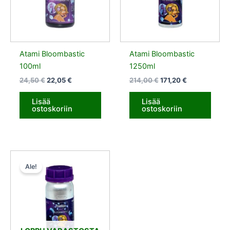
Atami Bloombastic
Atami Bloombastic
100ml
1250ml
24,50
€
22,05
€
214,00
€
171,20
€
Lisää
Lisää
ostoskoriin
ostoskoriin
Alkuperäinen
Nykyinen
hinta
hinta
Ale!
oli:
on:
59,00 €.
53,10 €.