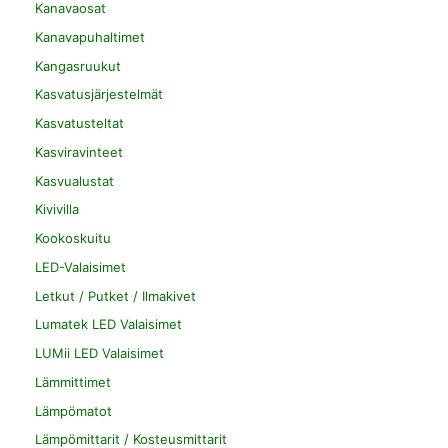
Kanavaosat
Kanavapuhaltimet
Kangasruukut
Kasvatusjärjestelmät
Kasvatusteltat
Kasviravinteet
Kasvualustat
Kivivilla
Kookoskuitu
LED-Valaisimet
Letkut / Putket / Ilmakivet
Lumatek LED Valaisimet
LUMii LED Valaisimet
Lämmittimet
Lämpömatot
Lämpömittarit / Kosteusmittarit