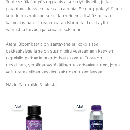
Tuote sisältää myös orgaanisia sokeriyhdisteitä, jotka
parantavat kasvien makua ja aromia. Sen helppokäyttöinen
koostumus voidaan sekoittaa veteen ja lisätä suoraan
kasvualustaan. Oikean määrän Bloombasticia käyttö
varmistaa terveen ja runsaan kukinnan.
Atami Bloombastic on saatavana eri kokoisissa
pakkauksissa ja se on suunniteltu vastaamaan kasvien
tarpeisiin parhaalla mahdollisella tavalla. Tuote on
turvallinen, ympäristöystävällinen ja korkealaatuinen, joten
voit luottaa siihen kasviesi kukinnan tukemisessa.
Näytetään kaikki 3 tulosta
Alkuperäinen
Nykyinen
Alkuperäinen
Nykyinen
hinta
hinta
hinta
hinta
Ale!
Ale!
oli:
on:
oli:
on:
24,50 €.
22,05 €.
214,00 €.
171,20 €.