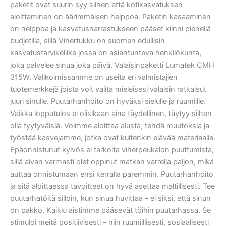
paketit ovat suurin syy siihen että kotikasvatuksen
aloittaminen on äärimmäisen helppoa. Paketin kasaaminen
on helppoa ja kasvatusharrastukseen pääset kiinni pienellä
budjetilla, sillä Vihertukku on suomen edullisin
kasvatustarvikeliike jossa on asiantunteva henkilökunta,
joka palvelee sinua joka päivä. Valaisinpaketti Lumatek CMH
315W. Valikoimissamme on useita eri valmistajien
tuotemerkkejä joista voit valita mieleisesi valaisin ratkaisut
juuri sinulle. Puutarhanhoito on hyväksi sielulle ja ruumiille.
Vaikka lopputulos ei olisikaan aina täydellinen, täytyy siihen
olla tyytyväisiä. Voimme aloittaa alusta, tehdä muutoksia ja
työstää kasvejamme, jotka ovat kuitenkin elävää materiaalia.
Epäonnistunut kylvös ei tarkoita viherpeukalon puuttumista,
sillä aivan varmasti olet oppinut matkan varrella paljon, mikä
auttaa onnistumaan ensi kerralla paremmin. Puutarhanhoito
ja sitä aloittaessa tavoitteet on hyvä asettaa maltillisesti. Tee
puutarhatöitä silloin, kun sinua huvittaa – ei siksi, että sinun
on pakko. Kaikki aistimme pääsevät töihin puutarhassa. Se
stimuloi meitä positiivisesti – niin ruumiillisesti, sosiaalisesti