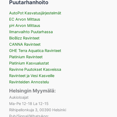
Puutarhanhoito
AutoPot Kasvatusjärjestelmät
EC Arvon Mittaus
pH Arvon Mittaus
Ilmanvaihto Puutarhassa
BioBizz Ravinteet
CANNA Ravinteet
GHE Terra Aquatica Ravinteet
Platinium Ravinteet
Platinium Kasvualustat
Ravinne Puutokset Kasveissa
Ravinteet ja Vesi Kasveille
Ravinteiden Annostelu
Helsingin Myymälä:
Aukioloajat
Ma-Pe 12-18 La 12-15
Riihipellonkuja 3, 00390 Helsinki
Puh/Signal/WhatsApp: