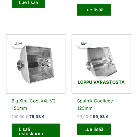
Lue lisää
Lue lisää
Alkuperäinen
Nykyinen
Alkuperäinen
Nykyinen
hinta
hinta
hinta
hinta
Ale!
Ale!
Ale!
Ale!
oli:
on:
oli:
on:
100,50 €.
75,38 €.
79,90 €.
59,93 €.
LOPPU VARASTOSTA
Big Xtra-Cool XXL V2
Sputnik Cooltube
150mm
125mm
100,50
€
75,38
€
79,90
€
59,93
€
Lisää
Lue lisää
ostoskoriin