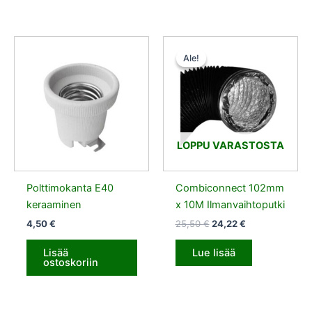
Alkuperäinen
Nykyinen
hinta
hinta
Ale!
Ale!
oli:
on:
25,50 €.
24,22 €.
LOPPU VARASTOSTA
Polttimokanta E40
Combiconnect 102mm
keraaminen
x 10M Ilmanvaihtoputki
4,50
€
25,50
€
24,22
€
Lisää
Lue lisää
ostoskoriin