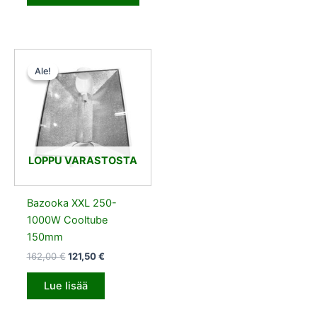
Alkuperäinen
Nykyinen
hinta
hinta
Ale!
Ale!
oli:
on:
162,00 €.
121,50 €.
LOPPU VARASTOSTA
Bazooka XXL 250-
1000W Cooltube
150mm
162,00
€
121,50
€
Lue lisää