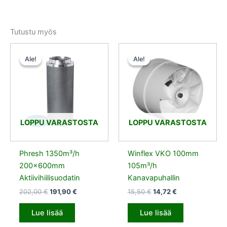
Tutustu myös
Alkuperäinen
Nykyinen
Alkuperäinen
Nykyinen
hinta
hinta
hinta
hinta
Ale!
Ale!
Ale!
Ale!
oli:
on:
oli:
on:
202,00 €.
191,90 €.
15,50 €.
14,72 €.
LOPPU VARASTOSTA
LOPPU VARASTOSTA
Phresh 1350m³/h
Winflex VKO 100mm
200x600mm
105m³/h
Aktiivihiilisuodatin
Kanavapuhallin
202,00
€
191,90
€
15,50
€
14,72
€
Lue lisää
Lue lisää