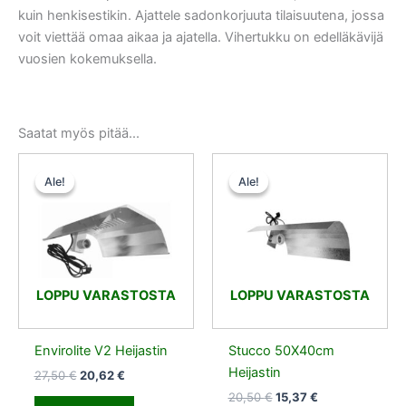
kuin henkisestikin. Ajattele sadonkorjuuta tilaisuutena, jossa
voit viettää omaa aikaa ja ajatella. Vihertukku on edelläkävijä
vuosien kokemuksella.
Saatat myös pitää...
Alkuperäinen
Nykyinen
Alkuperäinen
Nykyinen
hinta
hinta
hinta
hinta
Ale!
Ale!
Ale!
Ale!
oli:
on:
oli:
on:
27,50 €.
20,62 €.
20,50 €.
15,37 €.
LOPPU VARASTOSTA
LOPPU VARASTOSTA
Envirolite V2 Heijastin
Stucco 50X40cm
Heijastin
27,50
€
20,62
€
20,50
€
15,37
€