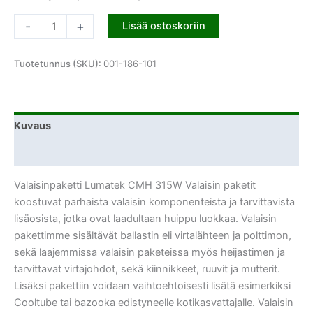
-
+
Lisää ostoskoriin
Tuotetunnus (SKU):
001-186-101
Kuvaus
Lisätiedot
Valaisinpaketti Lumatek CMH 315W Valaisin paketit
koostuvat parhaista valaisin komponenteista ja tarvittavista
lisäosista, jotka ovat laadultaan huippu luokkaa. Valaisin
pakettimme sisältävät ballastin eli virtalähteen ja polttimon,
sekä laajemmissa valaisin paketeissa myös heijastimen ja
tarvittavat virtajohdot, sekä kiinnikkeet, ruuvit ja mutterit.
Lisäksi pakettiin voidaan vaihtoehtoisesti lisätä esimerkiksi
Cooltube tai bazooka edistyneelle kotikasvattajalle. Valaisin