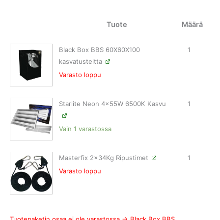
Tuote
Määrä
Black Box BBS 60X60X100
1
kasvatusteltta
Varasto loppu
Starlite Neon 4x55W 6500K Kasvu
1
Vain 1 varastossa
Masterfix 2x34Kg Ripustimet
1
Varasto loppu
Tuotepaketin osaa ei ole varastossa → Black Box BBS