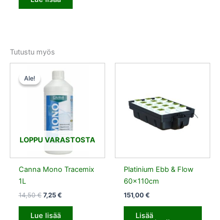
Tutustu myös
Alkuperäinen
Nykyinen
hinta
hinta
Ale!
Ale!
oli:
on:
14,50 €.
7,25 €.
LOPPU VARASTOSTA
Canna Mono Tracemix
Platinium Ebb & Flow
1L
60x110cm
14,50
€
7,25
€
151,00
€
Lue lisää
Lisää