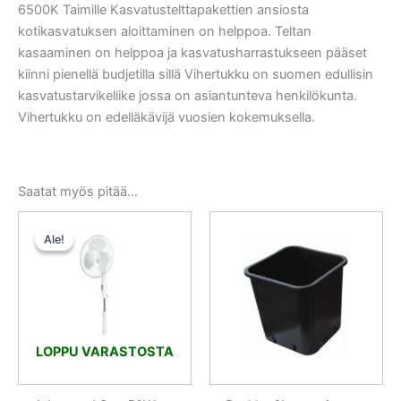
6500K Taimille Kasvatustelttapakettien ansiosta
kotikasvatuksen aloittaminen on helppoa. Teltan
kasaaminen on helppoa ja kasvatusharrastukseen pääset
kiinni pienellä budjetilla sillä Vihertukku on suomen edullisin
kasvatustarvikeliike jossa on asiantunteva henkilökunta.
Vihertukku on edelläkävijä vuosien kokemuksella.
Saatat myös pitää...
Alkuperäinen
Nykyinen
hinta
hinta
Ale!
Ale!
oli:
on:
30,50 €.
28,98 €.
LOPPU VARASTOSTA