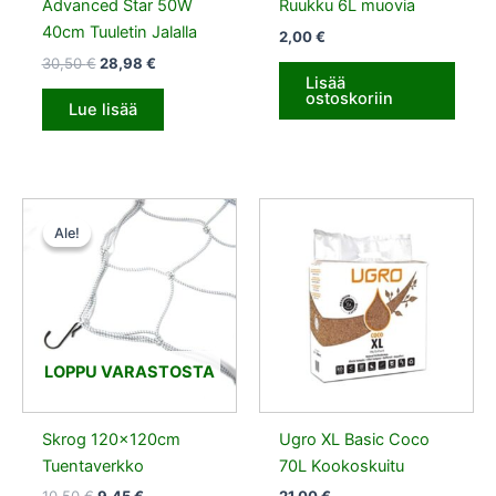
Advanced Star 50W
Ruukku 6L muovia
40cm Tuuletin Jalalla
2,00
€
30,50
€
28,98
€
Lisää
ostoskoriin
Lue lisää
Alkuperäinen
Nykyinen
hinta
hinta
Ale!
Ale!
oli:
on:
10,50 €.
9,45 €.
LOPPU VARASTOSTA
Skrog 120x120cm
Ugro XL Basic Coco
Tuentaverkko
70L Kookoskuitu
10,50
€
9,45
€
21,00
€