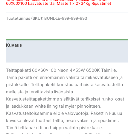
60X60X100 kasvatusteltta, Masterfix 2x34Kg Ripustimet
Tuotetunnus (SKU):
BUNDLE-999-999-993
Kuvaus
Lisätiedot
Telttapaketti 60x60x100 Neon 4x55W 6500K Taimille.
Tämä paketti on erinomainen valinta taimikasvatukseen ja
pistokkaille. Telttapaketit koostuu parhaista kasvatusteltta
malleista ja tarvittavista lisäosista.
Kasvatustelttapakettimme sisältävät teräksiset runko-osat
ja laadukkaan white lining tai mylar pinnoitteen.
Kasvatusteltoissamme ei ole valovuotoja. Pakettiin kuuluu
kuvissa olevat tuotteet teltta, neon valaisin ja ripustimet.
Tämä telttapaketti on huippu valinta pistokkaille.