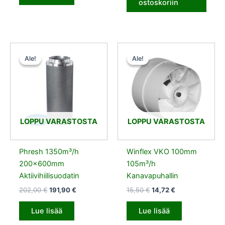
ostoskoriin
Alkuperäinen
Nykyinen
Alkuperäinen
Nykyinen
hinta
hinta
hinta
hinta
Ale!
Ale!
Ale!
Ale!
oli:
on:
oli:
on:
202,00 €.
191,90 €.
15,50 €.
14,72 €.
LOPPU VARASTOSTA
LOPPU VARASTOSTA
Phresh 1350m³/h
Winflex VKO 100mm
200x600mm
105m³/h
Aktiivihiilisuodatin
Kanavapuhallin
202,00
€
191,90
€
15,50
€
14,72
€
Lue lisää
Lue lisää