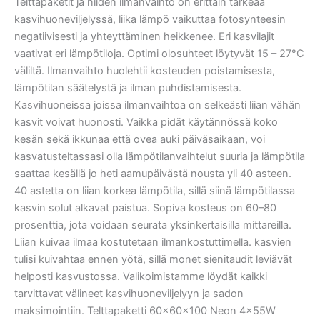
Telttapaketit ja niiden ilmanvaihto on erittäin tärkeää
kasvihuoneviljelyssä, liika lämpö vaikuttaa fotosynteesin
negatiivisesti ja yhteyttäminen heikkenee. Eri kasvilajit
vaativat eri lämpötiloja. Optimi olosuhteet löytyvät 15 – 27°C
väliltä. Ilmanvaihto huolehtii kosteuden poistamisesta,
lämpötilan säätelystä ja ilman puhdistamisesta.
Kasvihuoneissa joissa ilmanvaihtoa on selkeästi liian vähän
kasvit voivat huonosti. Vaikka pidät käytännössä koko
kesän sekä ikkunaa että ovea auki päiväsaikaan, voi
kasvatusteltassasi olla lämpötilanvaihtelut suuria ja lämpötila
saattaa kesällä jo heti aamupäivästä nousta yli 40 asteen.
40 astetta on liian korkea lämpötila, sillä siinä lämpötilassa
kasvin solut alkavat paistua. Sopiva kosteus on 60–80
prosenttia, jota voidaan seurata yksinkertaisilla mittareilla.
Liian kuivaa ilmaa kostutetaan ilmankostuttimella. kasvien
tulisi kuivahtaa ennen yötä, sillä monet sienitaudit leviävät
helposti kasvustossa. Valikoimistamme löydät kaikki
tarvittavat välineet kasvihuoneviljelyyn ja sadon
maksimointiin. Telttapaketti 60x60x100 Neon 4x55W