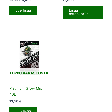
Lue lisää
Lisää
ostoskoriin
LOPPU VARASTOSTA
Platinium Grow Mix
40L
13,50
€
Lue lisää