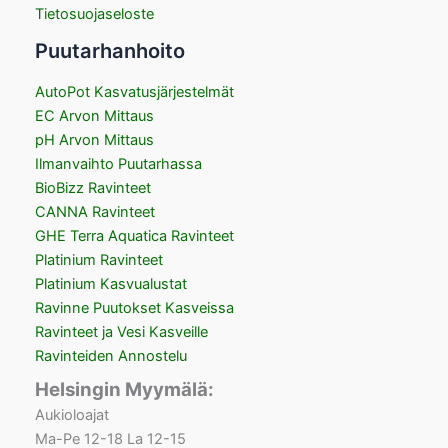
Tietosuojaseloste
Puutarhanhoito
AutoPot Kasvatusjärjestelmät
EC Arvon Mittaus
pH Arvon Mittaus
Ilmanvaihto Puutarhassa
BioBizz Ravinteet
CANNA Ravinteet
GHE Terra Aquatica Ravinteet
Platinium Ravinteet
Platinium Kasvualustat
Ravinne Puutokset Kasveissa
Ravinteet ja Vesi Kasveille
Ravinteiden Annostelu
Helsingin Myymälä:
Aukioloajat
Ma-Pe 12-18 La 12-15