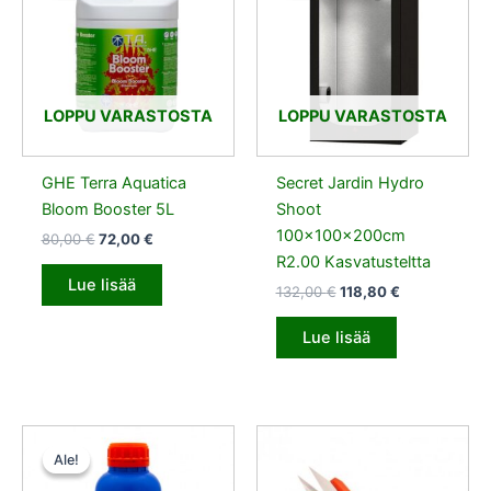
80,00 €.
72,00 €.
132,00 €.
118,80 €.
LOPPU VARASTOSTA
LOPPU VARASTOSTA
GHE Terra Aquatica
Secret Jardin Hydro
Bloom Booster 5L
Shoot
100x100x200cm
80,00
€
72,00
€
R2.00 Kasvatusteltta
Lue lisää
132,00
€
118,80
€
Lue lisää
Alkuperäinen
Nykyinen
hinta
hinta
Ale!
Ale!
oli:
on:
16,50 €.
14,85 €.