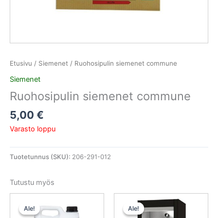
Etusivu
/
Siemenet
/ Ruohosipulin siemenet commune
Siemenet
Ruohosipulin siemenet commune
5,00
€
Varasto loppu
Tuotetunnus (SKU):
206-291-012
Tutustu myös
Alkuperäinen
Nykyinen
Alkuperäinen
Nykyinen
hinta
hinta
hinta
hinta
Ale!
Ale!
Ale!
Ale!
oli:
on:
oli:
on: