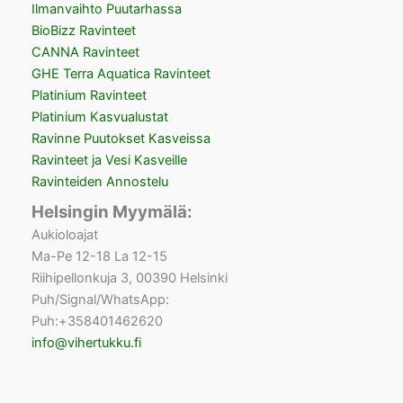
Ilmanvaihto Puutarhassa
BioBizz Ravinteet
CANNA Ravinteet
GHE Terra Aquatica Ravinteet
Platinium Ravinteet
Platinium Kasvualustat
Ravinne Puutokset Kasveissa
Ravinteet ja Vesi Kasveille
Ravinteiden Annostelu
Helsingin Myymälä:
Aukioloajat
Ma-Pe 12-18 La 12-15
Riihipellonkuja 3, 00390 Helsinki
Puh/Signal/WhatsApp:
Puh:+358401462620
info@vihertukku.fi