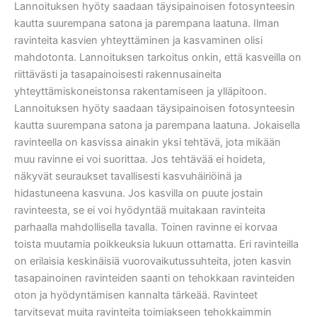
Lannoituksen hyöty saadaan täysipainoisen fotosynteesin
kautta suurempana satona ja parempana laatuna. Ilman
ravinteita kasvien yhteyttäminen ja kasvaminen olisi
mahdotonta. Lannoituksen tarkoitus onkin, että kasveilla on
riittävästi ja tasapainoisesti rakennusaineita
yhteyttämiskoneistonsa rakentamiseen ja ylläpitoon.
Lannoituksen hyöty saadaan täysipainoisen fotosynteesin
kautta suurempana satona ja parempana laatuna. Jokaisella
ravinteella on kasvissa ainakin yksi tehtävä, jota mikään
muu ravinne ei voi suorittaa. Jos tehtävää ei hoideta,
näkyvät seuraukset tavallisesti kasvuhäiriöinä ja
hidastuneena kasvuna. Jos kasvilla on puute jostain
ravinteesta, se ei voi hyödyntää muitakaan ravinteita
parhaalla mahdollisella tavalla. Toinen ravinne ei korvaa
toista muutamia poikkeuksia lukuun ottamatta. Eri ravinteilla
on erilaisia keskinäisiä vuorovaikutussuhteita, joten kasvin
tasapainoinen ravinteiden saanti on tehokkaan ravinteiden
oton ja hyödyntämisen kannalta tärkeää. Ravinteet
tarvitsevat muita ravinteita toimiakseen tehokkaimmin