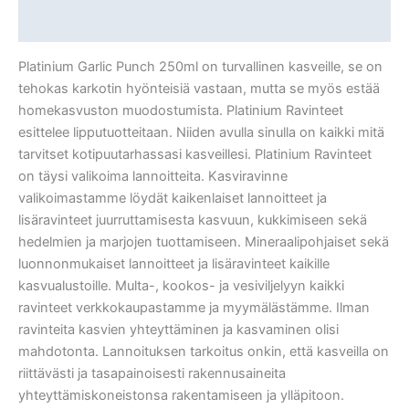
Lisätiedot
Platinium Garlic Punch 250ml on turvallinen kasveille, se on
tehokas karkotin hyönteisiä vastaan, mutta se myös estää
homekasvuston muodostumista. Platinium Ravinteet
esittelee lipputuotteitaan. Niiden avulla sinulla on kaikki mitä
tarvitset kotipuutarhassasi kasveillesi. Platinium Ravinteet
on täysi valikoima lannoitteita. Kasviravinne
valikoimastamme löydät kaikenlaiset lannoitteet ja
lisäravinteet juurruttamisesta kasvuun, kukkimiseen sekä
hedelmien ja marjojen tuottamiseen. Mineraalipohjaiset sekä
luonnonmukaiset lannoitteet ja lisäravinteet kaikille
kasvualustoille. Multa-, kookos- ja vesiviljelyyn kaikki
ravinteet verkkokaupastamme ja myymälästämme. Ilman
ravinteita kasvien yhteyttäminen ja kasvaminen olisi
mahdotonta. Lannoituksen tarkoitus onkin, että kasveilla on
riittävästi ja tasapainoisesti rakennusaineita
yhteyttämiskoneistonsa rakentamiseen ja ylläpitoon.