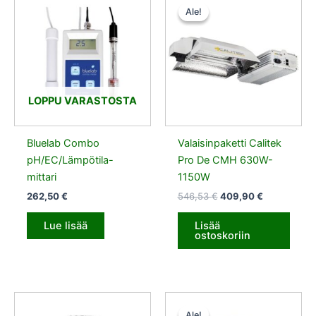
hinta
hinta
Ale!
Ale!
oli:
on:
546,53 €.
409,90 €.
LOPPU VARASTOSTA
Bluelab Combo
Valaisinpaketti Calitek
pH/EC/Lämpötila-
Pro De CMH 630W-
mittari
1150W
262,50
€
546,53
€
409,90
€
Lue lisää
Lisää
ostoskoriin
Alkuperäinen
Nykyinen
hinta
hinta
Ale!
Ale!