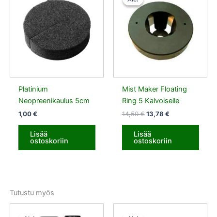
oli:
on:
14,50 €.
13,78 €.
Platinium
Mist Maker Floating
Neopreenikaulus 5cm
Ring 5 Kalvoiselle
1,00
€
14,50
€
13,78
€
Lisää
Lisää
ostoskoriin
ostoskoriin
Tutustu myös
Alkuperäinen
Nykyinen
Alkuperäinen
Nykyinen
hinta
hinta
hinta
hinta