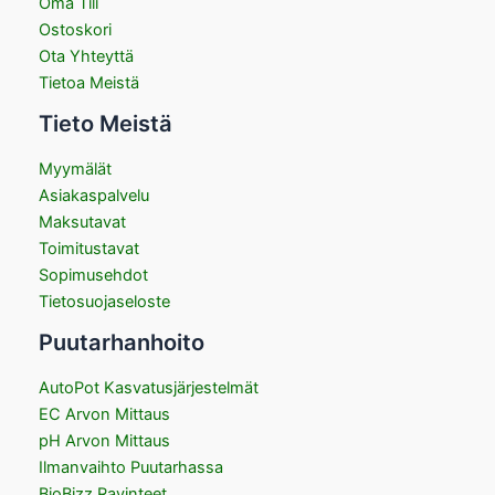
Oma Tili
Ostoskori
Ota Yhteyttä
Tietoa Meistä
Tieto Meistä
Myymälät
Asiakaspalvelu
Maksutavat
Toimitustavat
Sopimusehdot
Tietosuojaseloste
Puutarhanhoito
AutoPot Kasvatusjärjestelmät
EC Arvon Mittaus
pH Arvon Mittaus
Ilmanvaihto Puutarhassa
BioBizz Ravinteet