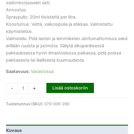
sadonkorjuuseen asti.
Annostus:
Spraypullo: 20ml tiivistettä per litra.
Koostumus: Vettä, valkosipulia ja etikkaa. Valmistettu
käymisteitse.
Valmistelu: Pidä lasten ja lemmiikkien ulottumattomissa sekä
erillään ruuista ja juomista. Säilytä alkuperäisessä
pakkauksessa hyvin ilmastoidussa paikassa, pidä poissa
pakkasesta tai liiallisesta kuumuudesta.
Saatavuus:
Varastossa
-
+
Lisää ostoskoriin
Tuotetunnus (SKU):
070-006-280
Kuvaus