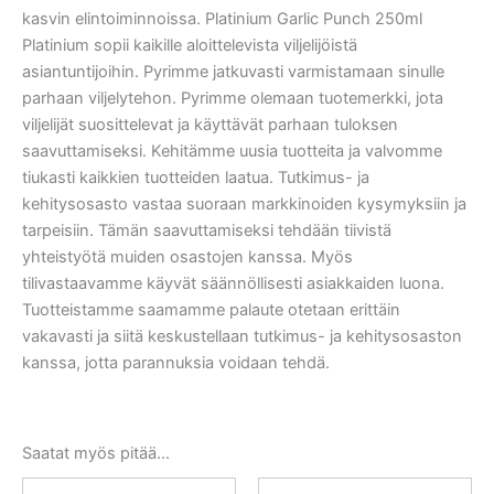
kasvin elintoiminnoissa. Platinium Garlic Punch 250ml
Platinium sopii kaikille aloittelevista viljelijöistä
asiantuntijoihin. Pyrimme jatkuvasti varmistamaan sinulle
parhaan viljelytehon. Pyrimme olemaan tuotemerkki, jota
viljelijät suosittelevat ja käyttävät parhaan tuloksen
saavuttamiseksi. Kehitämme uusia tuotteita ja valvomme
tiukasti kaikkien tuotteiden laatua. Tutkimus- ja
kehitysosasto vastaa suoraan markkinoiden kysymyksiin ja
tarpeisiin. Tämän saavuttamiseksi tehdään tiivistä
yhteistyötä muiden osastojen kanssa. Myös
tilivastaavamme käyvät säännöllisesti asiakkaiden luona.
Tuotteistamme saamamme palaute otetaan erittäin
vakavasti ja siitä keskustellaan tutkimus- ja kehitysosaston
kanssa, jotta parannuksia voidaan tehdä.
Saatat myös pitää...
Alkuperäinen
Nykyinen