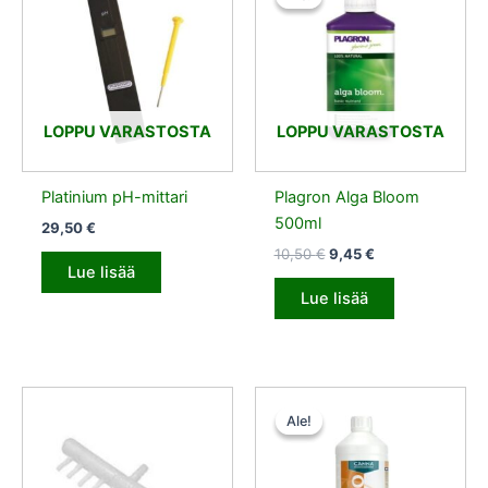
oli:
on:
10,50 €.
9,45 €.
LOPPU VARASTOSTA
LOPPU VARASTOSTA
Platinium pH-mittari
Plagron Alga Bloom
500ml
29,50
€
10,50
€
9,45
€
Lue lisää
Lue lisää
Alkuperäinen
Nykyinen
hinta
hinta
Ale!
Ale!
oli:
on:
14,50 €.
7,25 €.