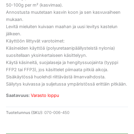
50-100g per m² (kasvimaa).
Annostusta muutetaan kasvin koon ja sen kasvuvaiheen
mukaan.
Levitä mieluiten kuivaan maahan ja uusi levitys kastelun
jälkeen.
Käyttöön liittyvät varotoimet:
Käsineiden käyttöä (polyuretaanipäällysteistä nylonia)
suositellaan yksinkertaiseen käsittelyyn.
Käytä käsineitä, suojalaseja ja hengityssuojainta (tyyppi
FFP2 tai FFP3), jos käsittelet piimaata pitkiä aikoja.
Sisäkäytössä huolehdi riittävästä ilmanvaihdosta.
Säilytys kuivassa ja suljetussa ympäristössä erittäin pitkään.
Saatavuus:
Varasto loppu
Tuotetunnus (SKU):
070-006-450