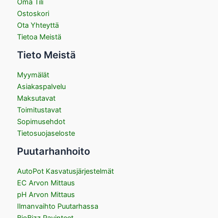
Oma Tili
Ostoskori
Ota Yhteyttä
Tietoa Meistä
Tieto Meistä
Myymälät
Asiakaspalvelu
Maksutavat
Toimitustavat
Sopimusehdot
Tietosuojaseloste
Puutarhanhoito
AutoPot Kasvatusjärjestelmät
EC Arvon Mittaus
pH Arvon Mittaus
Ilmanvaihto Puutarhassa