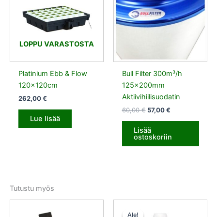
LOPPU VARASTOSTA
Platinium Ebb & Flow
Bull Filter 300m³/h
120x120cm
125x200mm
Aktiivihiilisuodatin
262,00
€
60,00
€
57,00
€
Lue lisää
Lisää
ostoskoriin
Tutustu myös
Alkuperäinen
Nykyinen
hinta
hinta
Ale!
Ale!