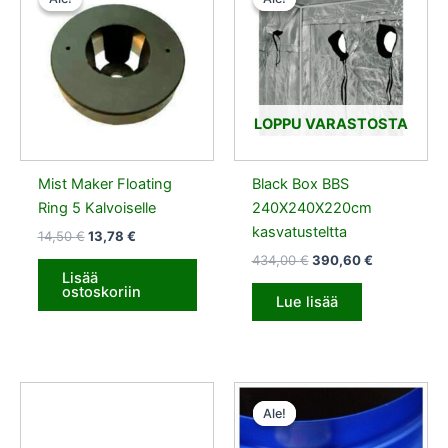
oli:
on:
oli:
on:
14,50 €.
13,78 €.
434,00 €.
390,60 €.
LOPPU VARASTOSTA
Mist Maker Floating
Black Box BBS
Ring 5 Kalvoiselle
240X240X220cm
kasvatusteltta
14,50
€
13,78
€
434,00
€
390,60
€
Lisää
ostoskoriin
Lue lisää
Alkuperäinen
Nykyinen
hinta
hinta
Ale!
Ale!
oli:
on:
60,00 €.
57,00 €.