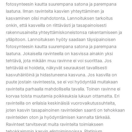
fotosynteesin kautta suurempana satona ja parempana
laatuna. Ilman ravinteita kasvien yhteyttäminen ja
kasvaminen olisi mahdotonta. Lannoituksen tarkoitus
onkin, että kasveilla on riittävästi ja tasapainoisesti
rakennusaineita yhteyttämiskoneistonsa rakentamiseen ja
ylläpitoon. Lannoituksen hyöty saadaan täysipainoisen
fotosynteesin kautta suurempana satona ja parempana
laatuna. Jokaisella ravinteella on kasvissa ainakin yksi
tehtävä, jota mikään muu ravinne ei voi suorittaa. Jos
tehtävää ei hoideta, näkyvät seuraukset tavallisesti
kasvuhäiriöinä ja hidastuneena kasvuna. Jos kasvilla on
puute jostain ravinteesta, se ei voi hyödyntää muitakaan
ravinteita parhaalla mahdollisella tavalla. Toinen ravinne ei
korvaa toista muutamia poikkeuksia lukuun ottamatta. Eri
ravinteilla on erilaisia keskinäisiä vuorovaikutussuhteita,
joten kasvin tasapainoinen ravinteiden saanti on tehokkaan
ravinteiden oton ja hyödyntämisen kannalta tärkeää.
Ravinteet tarvitsevat muita ravinteita toimiakseen
tehokkaimmin kasvin elintoiminnoissa. Platinium