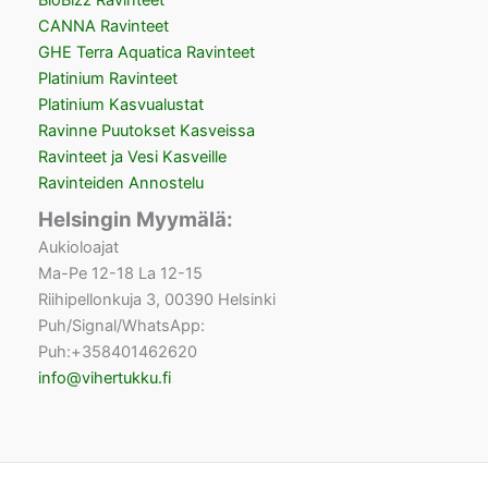
BioBizz Ravinteet
CANNA Ravinteet
GHE Terra Aquatica Ravinteet
Platinium Ravinteet
Platinium Kasvualustat
Ravinne Puutokset Kasveissa
Ravinteet ja Vesi Kasveille
Ravinteiden Annostelu
Helsingin Myymälä:
Aukioloajat
Ma-Pe 12-18 La 12-15
Riihipellonkuja 3, 00390 Helsinki
Puh/Signal/WhatsApp:
Puh:+358401462620
info@vihertukku.fi