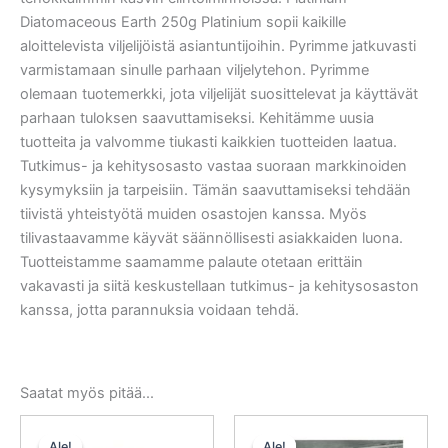
Diatomaceous Earth 250g Platinium sopii kaikille
aloittelevista viljelijöistä asiantuntijoihin. Pyrimme jatkuvasti
varmistamaan sinulle parhaan viljelytehon. Pyrimme
olemaan tuotemerkki, jota viljelijät suosittelevat ja käyttävät
parhaan tuloksen saavuttamiseksi. Kehitämme uusia
tuotteita ja valvomme tiukasti kaikkien tuotteiden laatua.
Tutkimus- ja kehitysosasto vastaa suoraan markkinoiden
kysymyksiin ja tarpeisiin. Tämän saavuttamiseksi tehdään
tiivistä yhteistyötä muiden osastojen kanssa. Myös
tilivastaavamme käyvät säännöllisesti asiakkaiden luona.
Tuotteistamme saamamme palaute otetaan erittäin
vakavasti ja siitä keskustellaan tutkimus- ja kehitysosaston
kanssa, jotta parannuksia voidaan tehdä.
Saatat myös pitää...
Alkuperäinen
Nykyinen
Alkuperäinen
Nykyinen
hinta
hinta
hinta
hinta
Ale!
Ale!
Ale!
Ale!