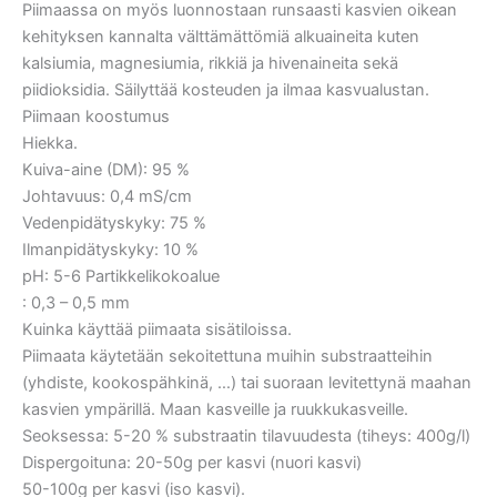
Piimaassa on myös luonnostaan ​​runsaasti kasvien oikean
kehityksen kannalta välttämättömiä alkuaineita kuten
kalsiumia, magnesiumia, rikkiä ja hivenaineita sekä
piidioksidia. Säilyttää kosteuden ja ilmaa kasvualustan.
Piimaan koostumus
Hiekka.
Kuiva-aine (DM): 95 %
Johtavuus: 0,4 mS/cm
Vedenpidätyskyky: 75 %
Ilmanpidätyskyky: 10 %
pH: 5-6 Partikkelikokoalue
: 0,3 – 0,5 mm
Kuinka käyttää piimaata sisätiloissa.
Piimaata käytetään sekoitettuna muihin substraatteihin
(yhdiste, kookospähkinä, …) tai suoraan levitettynä maahan
kasvien ympärillä. Maan kasveille ja ruukkukasveille.
Seoksessa: 5-20 % substraatin tilavuudesta (tiheys: 400g/l)
Dispergoituna: 20-50g per kasvi (nuori kasvi)
50-100g per kasvi (iso kasvi).