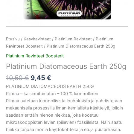
Etusivu
/
Kasviravinteet
/
Platinium Ravinteet
/
Platinium
Ravinteet Boosterit
/ Platinium Diatomaceous Earth 250g
Platinium Ravinteet Boosterit
Platinium Diatomaceous Earth 250g
10,50
€
9,45
€
PLATINIUM DIATOMACEOUS EARTH 250G
Piimaa – kalsinoitumaton – 100 % luonnollinen
Piimaa uutetaan luonnollisista louhoksista ja puhdistetaan
mekaanisella prosessilla ilman kemiallista käsittelyä, jolloin
saadaan erittäin hienoa hiekkaa, joka koostuu
mikroskooppisten levien (piilevien) fossiileista. Näin saatu
hiekka tarjoaa monia käyttökohteita ja etuja puutarhassa.