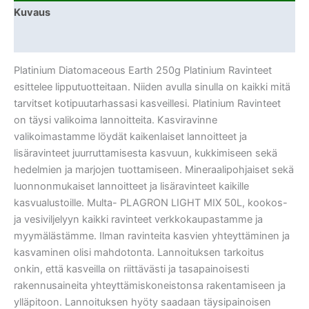
Kuvaus
Lisätiedot
Platinium Diatomaceous Earth 250g Platinium Ravinteet
esittelee lipputuotteitaan. Niiden avulla sinulla on kaikki mitä
tarvitset kotipuutarhassasi kasveillesi. Platinium Ravinteet
on täysi valikoima lannoitteita. Kasviravinne
valikoimastamme löydät kaikenlaiset lannoitteet ja
lisäravinteet juurruttamisesta kasvuun, kukkimiseen sekä
hedelmien ja marjojen tuottamiseen. Mineraalipohjaiset sekä
luonnonmukaiset lannoitteet ja lisäravinteet kaikille
kasvualustoille. Multa- PLAGRON LIGHT MIX 50L, kookos-
ja vesiviljelyyn kaikki ravinteet verkkokaupastamme ja
myymälästämme. Ilman ravinteita kasvien yhteyttäminen ja
kasvaminen olisi mahdotonta. Lannoituksen tarkoitus
onkin, että kasveilla on riittävästi ja tasapainoisesti
rakennusaineita yhteyttämiskoneistonsa rakentamiseen ja
ylläpitoon. Lannoituksen hyöty saadaan täysipainoisen