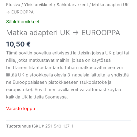
Etusivu
/
Yleistarvikkeet
/
Sähkötarvikkeet
/ Matka adapteri UK
-> EUROOPPA
Sähkötarvikkeet
Matka adapteri UK -> EUROOPPA
10,50
€
Tämä sovitin soveltuu erityisesti laitteisiin joissa UK plugi tai
niille, jotka matkustavat maihin, joissa on käytössä
brittiläinen liitäntästandardi. Tähän matkasovittimeen voi
liittää UK pistookkeella olevia 3-napaisia laitteita ja yhdistää
ne Eurooppalaiseen pistokkeeseen (sukopistoke ja
europistoke). Sovittimen avulla voit vaivattomastikäytää
kaikkia UK laitteita Suomessa.
Varasto loppu
Tuotetunnus (SKU):
251-540-137-1