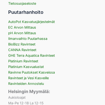
Tietosuojaseloste
Puutarhanhoito
AutoPot Kasvatusjärjestelmät
EC Arvon Mittaus
pH Arvon Mittaus
Ilmanvaihto Puutarhassa
BioBizz Ravinteet
CANNA Ravinteet
GHE Terra Aquatica Ravinteet
Platinium Ravinteet
Platinium Kasvualustat
Ravinne Puutokset Kasveissa
Ravinteet ja Vesi Kasveille
Ravinteiden Annostelu
Helsingin Myymälä:
Aukioloajat
Ma-Pe 12-18 La 12-15