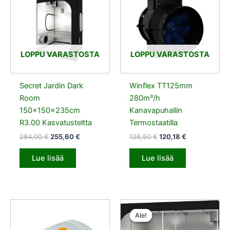
284,00 €.
255,60 €.
126,50 €.
120,18 €.
LOPPU VARASTOSTA
LOPPU VARASTOSTA
Secret Jardin Dark
Winflex TT125mm
Room
280m³/h
150x150x235cm
Kanavapuhallin
R3.00 Kasvatusteltta
Termostaatilla
284,00
€
255,60
€
126,50
€
120,18
€
Lue lisää
Lue lisää
Alkuperäinen
Nykyinen
hinta
hinta
Ale!
Ale!
oli:
on:
396,00 €.
356,40 €.