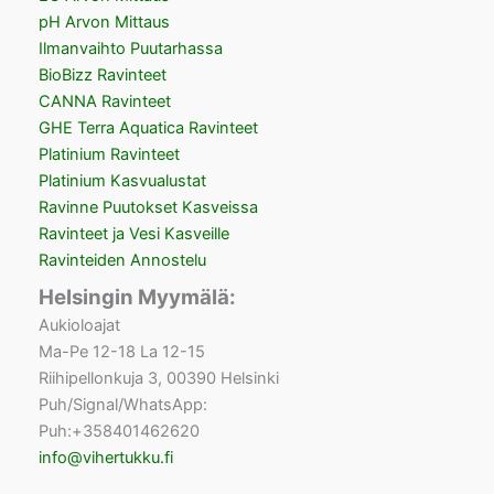
pH Arvon Mittaus
Ilmanvaihto Puutarhassa
BioBizz Ravinteet
CANNA Ravinteet
GHE Terra Aquatica Ravinteet
Platinium Ravinteet
Platinium Kasvualustat
Ravinne Puutokset Kasveissa
Ravinteet ja Vesi Kasveille
Ravinteiden Annostelu
Helsingin Myymälä:
Aukioloajat
Ma-Pe 12-18 La 12-15
Riihipellonkuja 3, 00390 Helsinki
Puh/Signal/WhatsApp:
Puh:+358401462620
info@vihertukku.fi