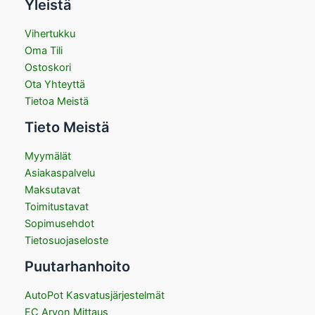
Yleistä
Vihertukku
Oma Tili
Ostoskori
Ota Yhteyttä
Tietoa Meistä
Tieto Meistä
Myymälät
Asiakaspalvelu
Maksutavat
Toimitustavat
Sopimusehdot
Tietosuojaseloste
Puutarhanhoito
AutoPot Kasvatusjärjestelmät
EC Arvon Mittaus