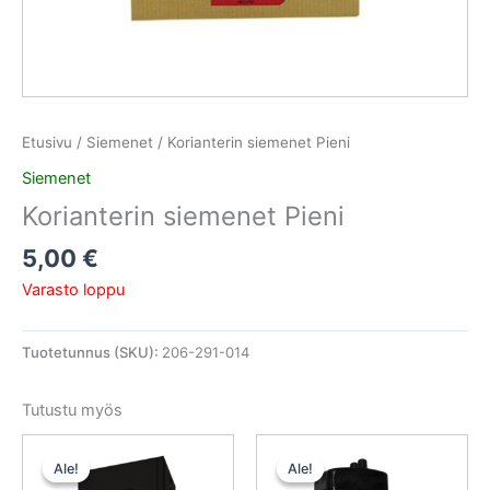
Etusivu
/
Siemenet
/ Korianterin siemenet Pieni
Siemenet
Korianterin siemenet Pieni
5,00
€
Varasto loppu
Tuotetunnus (SKU):
206-291-014
Tutustu myös
Alkuperäinen
Nykyinen
Alkuperäinen
Nykyinen
hinta
hinta
hinta
hinta
Ale!
Ale!
Ale!
Ale!
oli:
on:
oli:
on: