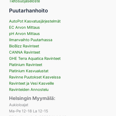
Tietosuojaseloste
Puutarhanhoito
AutoPot Kasvatusjärjestelmät
EC Arvon Mittaus
pH Arvon Mittaus
Ilmanvaihto Puutarhassa
BioBizz Ravinteet
CANNA Ravinteet
GHE Terra Aquatica Ravinteet
Platinium Ravinteet
Platinium Kasvualustat
Ravinne Puutokset Kasveissa
Ravinteet ja Vesi Kasveille
Ravinteiden Annostelu
Helsingin Myymälä:
Aukioloajat
Ma-Pe 12-18 La 12-15