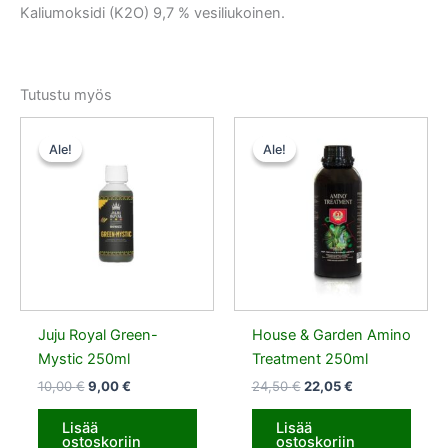
Kaliumoksidi (K2O) 9,7 % vesiliukoinen.
Tutustu myös
Alkuperäinen
Nykyinen
Alkuperäinen
Nykyinen
hinta
hinta
hinta
hinta
Ale!
Ale!
Ale!
Ale!
oli:
on:
oli:
on:
10,00 €.
9,00 €.
24,50 €.
22,05 €.
Juju Royal Green-
House & Garden Amino
Mystic 250ml
Treatment 250ml
10,00
€
9,00
€
24,50
€
22,05
€
Lisää
Lisää
ostoskoriin
ostoskoriin