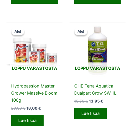
Alkuperäinen
Nykyinen
Alkuperäinen
Nykyinen
hinta
hinta
hinta
hinta
Ale!
Ale!
Ale!
Ale!
oli:
on:
oli:
on:
20,00 €.
18,00 €.
15,50 €.
13,95 €.
LOPPU VARASTOSTA
LOPPU VARASTOSTA
Hydropassion Master
GHE Terra Aquatica
Grower Massive Bloom
Dualpart Grow SW 1L
100g
15,50
€
13,95
€
20,00
€
18,00
€
Lue lisää
Lue lisää