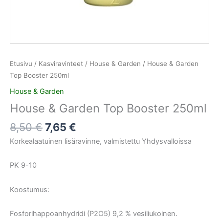
Etusivu
/
Kasviravinteet
/
House & Garden
/ House & Garden
Top Booster 250ml
House & Garden
House & Garden Top Booster 250ml
8,50
€
7,65
€
Korkealaatuinen lisäravinne, valmistettu Yhdysvalloissa
PK 9-10
Koostumus:
Fosforihappoanhydridi (P2O5) 9,2 % vesiliukoinen.