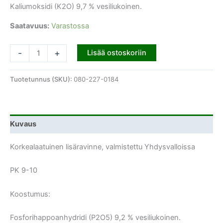
Kaliumoksidi (K2O) 9,7 % vesiliukoinen.
Saatavuus:
Varastossa
-
+
Lisää ostoskoriin
Tuotetunnus (SKU):
080-227-0184
Kuvaus
Korkealaatuinen lisäravinne, valmistettu Yhdysvalloissa
PK 9-10
Koostumus:
Fosforihappoanhydridi (P2O5) 9,2 % vesiliukoinen.