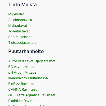
Tieto Meistä
Myymälät
Asiakaspalvelu
Maksutavat
Toimitustavat
Sopimusehdot
Tietosuojaseloste
Puutarhanhoito
AutoPot Kasvatusjärjestelmät
EC Arvon Mittaus
pH Arvon Mittaus
Ilmanvaihto Puutarhassa
BioBizz Ravinteet
CANNA Ravinteet
GHE Terra Aquatica Ravinteet
Platinium Ravinteet