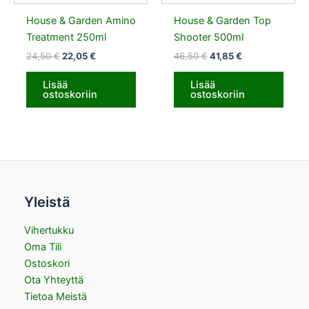
House & Garden Amino
House & Garden Top
Treatment 250ml
Shooter 500ml
24,50
€
22,05
€
46,50
€
41,85
€
Lisää
Lisää
ostoskoriin
ostoskoriin
Yleistä
Vihertukku
Oma Tili
Ostoskori
Ota Yhteyttä
Tietoa Meistä