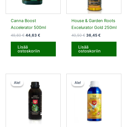
Canna Boost
House & Garden Roots
Accelerator 500ml
Excelurator Gold 250ml
49,60
€
44,63
€
40,50
€
36,45
€
Lisää
Lisää
ostoskoriin
ostoskoriin
Alkuperäinen
Nykyinen
Alkuperäinen
Nykyinen
hinta
hinta
hinta
hinta
Ale!
Ale!
Ale!
Ale!
oli:
on:
oli:
on:
24,50 €.
22,05 €.
46,50 €.
41,85 €.