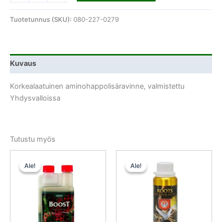
Tuotetunnus (SKU):
080-227-0279
Kuvaus
Korkealaatuinen aminohappolisäravinne, valmistettu
Yhdysvalloissa
Tutustu myös
Alkuperäinen
Nykyinen
Alkuperäinen
Nykyinen
hinta
hinta
hinta
hinta
Ale!
Ale!
Ale!
Ale!
oli:
on:
oli:
on:
49,60 €.
44,63 €.
40,50 €.
36,45 €.