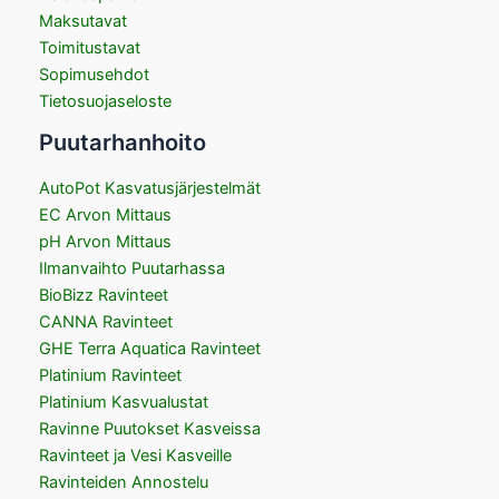
Maksutavat
Toimitustavat
Sopimusehdot
Tietosuojaseloste
Puutarhanhoito
AutoPot Kasvatusjärjestelmät
EC Arvon Mittaus
pH Arvon Mittaus
Ilmanvaihto Puutarhassa
BioBizz Ravinteet
CANNA Ravinteet
GHE Terra Aquatica Ravinteet
Platinium Ravinteet
Platinium Kasvualustat
Ravinne Puutokset Kasveissa
Ravinteet ja Vesi Kasveille
Ravinteiden Annostelu