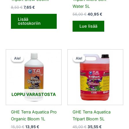
Water 5L
8,50
€
7,65
€
56,00
€
40,95
€
Lisää
ostoskoriin
Lue lisää
Alkuperäinen
Nykyinen
Alkuperäinen
Nykyinen
hinta
hinta
hinta
hinta
Ale!
Ale!
Ale!
Ale!
oli:
on:
oli:
on:
15,50 €.
13,95 €.
45,00 €.
35,55 €.
LOPPU VARASTOSTA
GHE Terra Aquatica Pro
GHE Terra Aquatica
Organic Bloom 1L
Tripart Bloom 5L
15,50
€
13,95
€
45,00
€
35,55
€