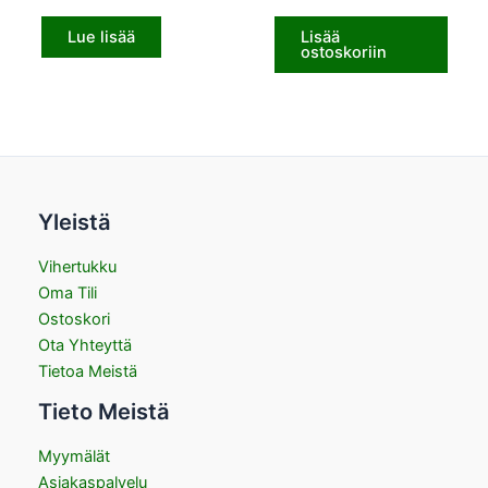
Lue lisää
Lisää
ostoskoriin
Yleistä
Vihertukku
Oma Tili
Ostoskori
Ota Yhteyttä
Tietoa Meistä
Tieto Meistä
Myymälät
Asiakaspalvelu