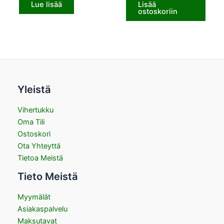
Lue lisää
Lisää
ostoskoriin
Yleistä
Vihertukku
Oma Tili
Ostoskori
Ota Yhteyttä
Tietoa Meistä
Tieto Meistä
Myymälät
Asiakaspalvelu
Maksutavat