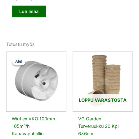
Lue lisää
Tutustu myös
Alkuperäinen
Nykyinen
hinta
hinta
Ale!
Ale!
oli:
on:
15,50 €.
14,72 €.
LOPPU VARASTOSTA
Winflex VKO 100mm
VG Garden
105m³/h
Turveruukku 20 Kpl
Kanavapuhallin
6x6cm