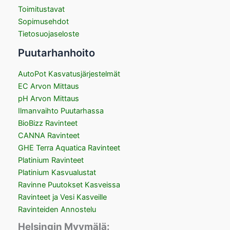
Toimitustavat
Sopimusehdot
Tietosuojaseloste
Puutarhanhoito
AutoPot Kasvatusjärjestelmät
EC Arvon Mittaus
pH Arvon Mittaus
Ilmanvaihto Puutarhassa
BioBizz Ravinteet
CANNA Ravinteet
GHE Terra Aquatica Ravinteet
Platinium Ravinteet
Platinium Kasvualustat
Ravinne Puutokset Kasveissa
Ravinteet ja Vesi Kasveille
Ravinteiden Annostelu
Helsingin Myymälä: