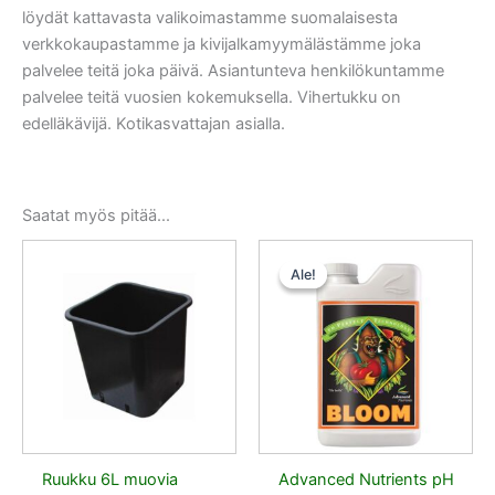
löydät kattavasta valikoimastamme suomalaisesta
verkkokaupastamme ja kivijalkamyymälästämme joka
palvelee teitä joka päivä. Asiantunteva henkilökuntamme
palvelee teitä vuosien kokemuksella. Vihertukku on
edelläkävijä. Kotikasvattajan asialla.
Saatat myös pitää...
Alkuperäinen
Nykyinen
hinta
hinta
Ale!
Ale!
oli:
on:
13,50 €.
12,15 €.
Ruukku 6L muovia
Advanced Nutrients pH