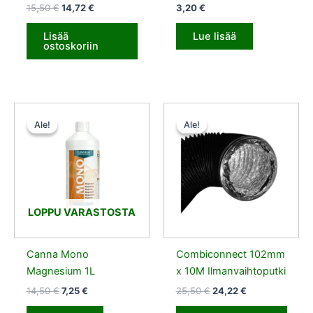
15,50
€
14,72
€
3,20
€
Lisää
Lue lisää
ostoskoriin
Alkuperäinen
Nykyinen
Alkuperäinen
Nykyinen
hinta
hinta
hinta
hinta
Ale!
Ale!
Ale!
Ale!
oli:
on:
oli:
on:
14,50 €.
7,25 €.
25,50 €.
24,22 €.
LOPPU VARASTOSTA
Canna Mono
Combiconnect 102mm
Magnesium 1L
x 10M Ilmanvaihtoputki
14,50
€
7,25
€
25,50
€
24,22
€