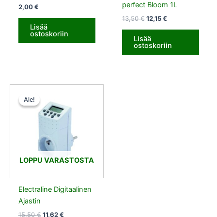
perfect Bloom 1L
2,00
€
13,50
€
12,15
€
Lisää
ostoskoriin
Lisää
ostoskoriin
Alkuperäinen
Nykyinen
hinta
hinta
Ale!
Ale!
oli:
on:
15,50 €.
11,62 €.
LOPPU VARASTOSTA
Electraline Digitaalinen
Ajastin
15,50
€
11,62
€