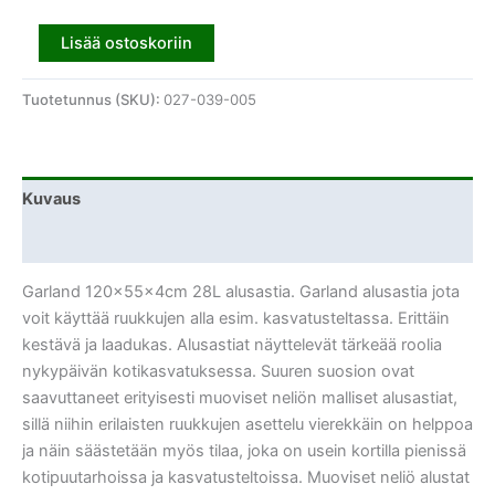
Lisää ostoskoriin
Tuotetunnus (SKU):
027-039-005
Kuvaus
Lisätiedot
Garland 120x55x4cm 28L alusastia. Garland alusastia jota
voit käyttää ruukkujen alla esim. kasvatusteltassa. Erittäin
kestävä ja laadukas. Alusastiat näyttelevät tärkeää roolia
nykypäivän kotikasvatuksessa. Suuren suosion ovat
saavuttaneet erityisesti muoviset neliön malliset alusastiat,
sillä niihin erilaisten ruukkujen asettelu vierekkäin on helppoa
ja näin säästetään myös tilaa, joka on usein kortilla pienissä
kotipuutarhoissa ja kasvatusteltoissa. Muoviset neliö alustat