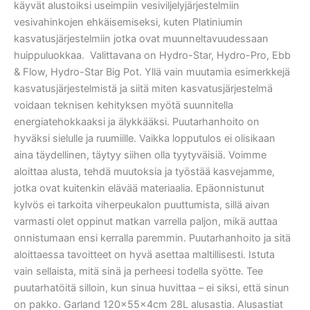
käyvät alustoiksi useimpiin vesiviljelyjärjestelmiin
vesivahinkojen ehkäisemiseksi, kuten Platiniumin
kasvatusjärjestelmiin jotka ovat muunneltavuudessaan
huippuluokkaa. Valittavana on Hydro-Star, Hydro-Pro, Ebb
& Flow, Hydro-Star Big Pot. Yllä vain muutamia esimerkkejä
kasvatusjärjestelmistä ja siitä miten kasvatusjärjestelmä
voidaan teknisen kehityksen myötä suunnitella
energiatehokkaaksi ja älykkääksi. Puutarhanhoito on
hyväksi sielulle ja ruumiille. Vaikka lopputulos ei olisikaan
aina täydellinen, täytyy siihen olla tyytyväisiä. Voimme
aloittaa alusta, tehdä muutoksia ja työstää kasvejamme,
jotka ovat kuitenkin elävää materiaalia. Epäonnistunut
kylvös ei tarkoita viherpeukalon puuttumista, sillä aivan
varmasti olet oppinut matkan varrella paljon, mikä auttaa
onnistumaan ensi kerralla paremmin. Puutarhanhoito ja sitä
aloittaessa tavoitteet on hyvä asettaa maltillisesti. Istuta
vain sellaista, mitä sinä ja perheesi todella syötte. Tee
puutarhatöitä silloin, kun sinua huvittaa – ei siksi, että sinun
on pakko. Garland 120x55x4cm 28L alusastia. Alusastiat