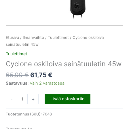
Etusivu
/
Ilmanvaihto
/
Tuulettimet
/ Cyclone oskiloiva
seinätuuletin 45w
Tuulettimet
Cyclone oskiloiva seinätuuletin 45w
65,00
€
61,75
€
Saatavuus:
Vain 2 varastossa
-
+
Lisää ostoskoriin
Tuotetunnus (SKU):
7048