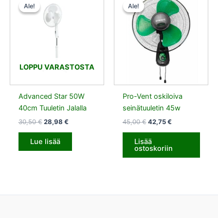
hinta
hinta
hinta
hinta
Ale!
Ale!
Ale!
Ale!
oli:
on:
oli:
on:
30,50 €.
28,98 €.
45,00 €.
42,75 €.
LOPPU VARASTOSTA
Advanced Star 50W
Pro-Vent oskiloiva
40cm Tuuletin Jalalla
seinätuuletin 45w
30,50
€
28,98
€
45,00
€
42,75
€
Lue lisää
Lisää
ostoskoriin