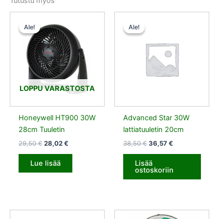
Tutustu myös
Alkuperäinen
Nykyinen
Alkuperäinen
Nykyinen
hinta
hinta
hinta
hinta
Ale!
Ale!
Ale!
Ale!
oli:
on:
oli:
on:
29,50 €.
28,02 €.
38,50 €.
36,57 €.
LOPPU VARASTOSTA
Honeywell HT900 30W
Advanced Star 30W
28cm Tuuletin
lattiatuuletin 20cm
29,50
€
28,02
€
38,50
€
36,57
€
Lue lisää
Lisää
ostoskoriin
Alkuperäinen
Nykyinen
Alkuperäinen
Nykyinen