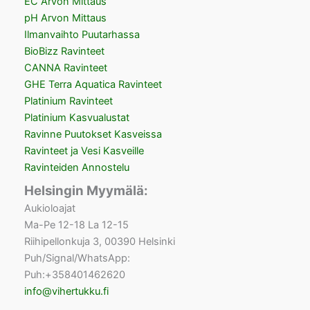
EC Arvon Mittaus
pH Arvon Mittaus
Ilmanvaihto Puutarhassa
BioBizz Ravinteet
CANNA Ravinteet
GHE Terra Aquatica Ravinteet
Platinium Ravinteet
Platinium Kasvualustat
Ravinne Puutokset Kasveissa
Ravinteet ja Vesi Kasveille
Ravinteiden Annostelu
Helsingin Myymälä:
Aukioloajat
Ma-Pe 12-18 La 12-15
Riihipellonkuja 3, 00390 Helsinki
Puh/Signal/WhatsApp:
Puh:+358401462620
info@vihertukku.fi