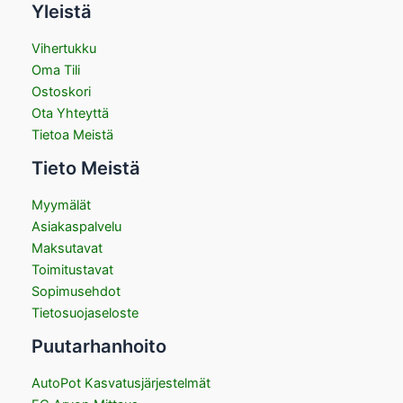
Yleistä
Vihertukku
Oma Tili
Ostoskori
Ota Yhteyttä
Tietoa Meistä
Tieto Meistä
Myymälät
Asiakaspalvelu
Maksutavat
Toimitustavat
Sopimusehdot
Tietosuojaseloste
Puutarhanhoito
AutoPot Kasvatusjärjestelmät