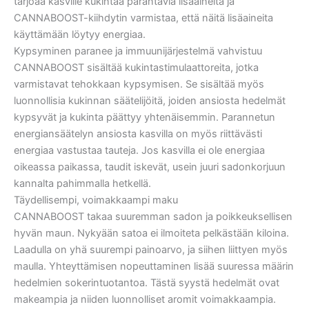
tarjoaa kasville kukintaa parantavia lisäaineita ja
CANNABOOST-kiihdytin varmistaa, että näitä lisäaineita
käyttämään löytyy energiaa.
Kypsyminen paranee ja immuunijärjestelmä vahvistuu
CANNABOOST sisältää kukintastimulaattoreita, jotka
varmistavat tehokkaan kypsymisen. Se sisältää myös
luonnollisia kukinnan säätelijöitä, joiden ansiosta hedelmät
kypsyvät ja kukinta päättyy yhtenäisemmin. Parannetun
energiansäätelyn ansiosta kasvilla on myös riittävästi
energiaa vastustaa tauteja. Jos kasvilla ei ole energiaa
oikeassa paikassa, taudit iskevät, usein juuri sadonkorjuun
kannalta pahimmalla hetkellä.
Täydellisempi, voimakkaampi maku
CANNABOOST takaa suuremman sadon ja poikkeuksellisen
hyvän maun. Nykyään satoa ei ilmoiteta pelkästään kiloina.
Laadulla on yhä suurempi painoarvo, ja siihen liittyen myös
maulla. Yhteyttämisen nopeuttaminen lisää suuressa määrin
hedelmien sokerintuotantoa. Tästä syystä hedelmät ovat
makeampia ja niiden luonnolliset aromit voimakkaampia.