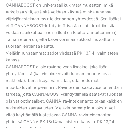
CANNABOOST on universaali kukintastimulaattori, mikä
tarkoittaa sitä, että sitä voidaan käyttää minkä tahansa
viljelyjärjestelmän ravinteidenannon yhteydessä. Sen lisäksi,
että CANNABOOST-kiihdytintä lisätään substraattiin, sitä
voidaan suihkuttaa lehdille (lehtien kautta lannoittaminen).
Tämän etuna on, että kasvi voi imeä kukkastimulaattorin
suoraan lehtiensä kautta.
Vieläkin runsaammat sadot yhdessä PK 13/14 -valmisteen
kanssa
CANNABOOST ei ole ravinne vaan lisäaine, joka lisää
yhteyttämistä (kasvin aineenvaihdunnan muodostavia
reaktioita). Tämä lisäys varmistaa, että hedelmät
muodostuvat nopeammin. Ravinteiden saatavuus on erittäin
tärkeää, jotta CANNABOOST-kiihdyttimellä saatavat tulokset
olisivat optimaaliset. CANNA-ravinteidenanto takaa kaikkien
ravinteiden saatavuuden. Vieläkin parempiin tuloksiin voi
yltää käyttämällä luotettavaa CANNA-ravinteidenantoa
yhdessä CANNA PK 13/14-valmisteen kanssa. PK 13/14