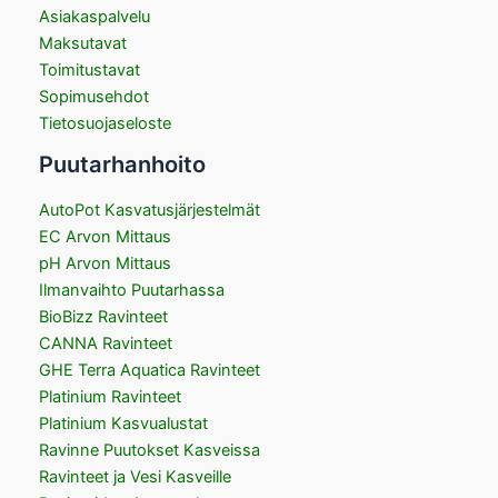
Asiakaspalvelu
Maksutavat
Toimitustavat
Sopimusehdot
Tietosuojaseloste
Puutarhanhoito
AutoPot Kasvatusjärjestelmät
EC Arvon Mittaus
pH Arvon Mittaus
Ilmanvaihto Puutarhassa
BioBizz Ravinteet
CANNA Ravinteet
GHE Terra Aquatica Ravinteet
Platinium Ravinteet
Platinium Kasvualustat
Ravinne Puutokset Kasveissa
Ravinteet ja Vesi Kasveille