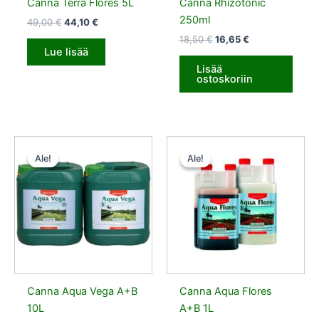
Canna Terra Flores 5L
Canna Rhizotonic
250ml
49,00
€
44,10
€
18,50
€
16,65
€
Lue lisää
Lisää
ostoskoriin
Alkuperäinen
Nykyinen
Alkuperäinen
Nykyinen
hinta
hinta
hinta
hinta
Ale!
Ale!
Ale!
Ale!
oli:
on:
oli:
on:
91,00 €.
81,90 €.
19,00 €.
17,10 €.
Canna Aqua Vega A+B
Canna Aqua Flores
10L
A+B 1L