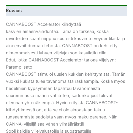
Kuvaus
CANNABOOST Accelerator kiihdyttää
kasvien aineenvaihduntaa. Tämä on tärkeää, koska
ravinteiden saanti riippuu suuresti kasvin terveydentilasta ja
aineenvaihdunnan tehosta. CANNABOOST on kehitetty
nimenomaisesti lyhyen viljelyjakson kasvilajikkeille.
Edut, jotka CANNABOOST Accelerator tarjoaa viljelyyn:
Parempi sato
CANNABOOST stimuloi uusien kukkien kehittymistä. Tämän
vuoksi kukista tulee tavanomaista raskaampia. Koska myös
hedelmien kypsyminen tapahtuu tavanomaista
suuremmassa määrin vähitellen, sadonkorjuut tulevat
olemaan yhtenäisempiä. Hyvin erityistä CANNABOOST-
kiihdyttimessä on, että se ei ole ainoastaan takuu
runsaammista sadoista vaan myös maku paranee. Näin
CANNA-viljelijä saa vähän ylimääräistä!
Sopii kaikille viljelyalustoille ja substraateille