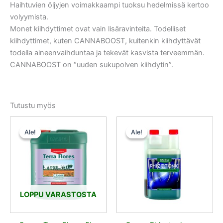
Haihtuvien öljyjen voimakkaampi tuoksu hedelmissä kertoo
volyymista.
Monet kiihdyttimet ovat vain lisäravinteita. Todelliset
kiihdyttimet, kuten CANNABOOST, kuitenkin kiihdyttävät
todella aineenvaihduntaa ja tekevät kasvista terveemmän.
CANNABOOST on “uuden sukupolven kiihdytin”.
Tutustu myös
Alkuperäinen
Nykyinen
Alkuperäinen
Nykyinen
hinta
hinta
hinta
hinta
Ale!
Ale!
Ale!
Ale!
oli:
on:
oli:
on:
49,00 €.
44,10 €.
18,50 €.
16,65 €.
LOPPU VARASTOSTA