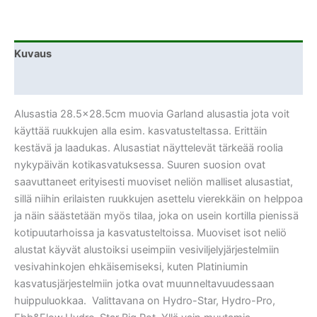
Kuvaus
Lisätiedot
Alusastia 28.5×28.5cm muovia Garland alusastia jota voit
käyttää ruukkujen alla esim. kasvatusteltassa. Erittäin
kestävä ja laadukas. Alusastiat näyttelevät tärkeää roolia
nykypäivän kotikasvatuksessa. Suuren suosion ovat
saavuttaneet erityisesti muoviset neliön malliset alusastiat,
sillä niihin erilaisten ruukkujen asettelu vierekkäin on helppoa
ja näin säästetään myös tilaa, joka on usein kortilla pienissä
kotipuutarhoissa ja kasvatusteltoissa. Muoviset isot neliö
alustat käyvät alustoiksi useimpiin vesiviljelyjärjestelmiin
vesivahinkojen ehkäisemiseksi, kuten Platiniumin
kasvatusjärjestelmiin jotka ovat muunneltavuudessaan
huippuluokkaa. Valittavana on Hydro-Star, Hydro-Pro,