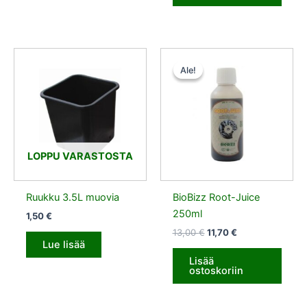
Alkuperäinen
Nykyinen
hinta
hinta
Ale!
Ale!
oli:
on:
13,00 €.
11,70 €.
LOPPU VARASTOSTA
Ruukku 3.5L muovia
BioBizz Root-Juice
250ml
1,50
€
13,00
€
11,70
€
Lue lisää
Lisää
ostoskoriin