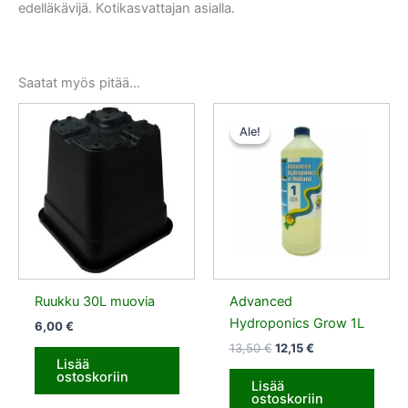
edelläkävijä. Kotikasvattajan asialla.
Saatat myös pitää...
Alkuperäinen
Nykyinen
hinta
hinta
Ale!
Ale!
oli:
on:
13,50 €.
12,15 €.
Ruukku 30L muovia
Advanced
Hydroponics Grow 1L
6,00
€
13,50
€
12,15
€
Lisää
ostoskoriin
Lisää
ostoskoriin