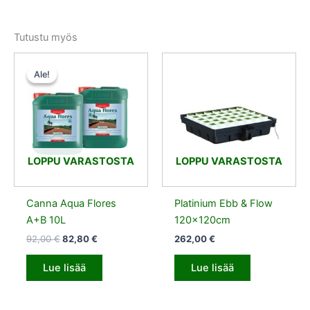
Tutustu myös
Alkuperäinen
Nykyinen
hinta
hinta
Ale!
Ale!
oli:
on:
92,00 €.
82,80 €.
LOPPU VARASTOSTA
LOPPU VARASTOSTA
Canna Aqua Flores
Platinium Ebb & Flow
A+B 10L
120x120cm
92,00
€
82,80
€
262,00
€
Lue lisää
Lue lisää