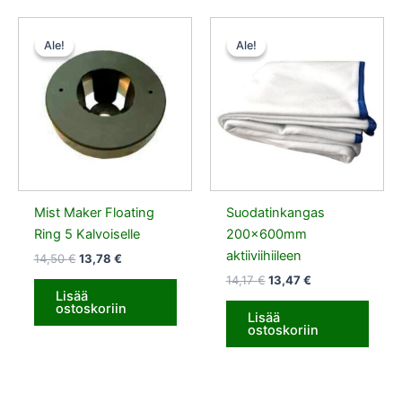
Alkuperäinen
Nykyinen
Alkuperäinen
Nykyinen
hinta
hinta
hinta
hinta
Ale!
Ale!
Ale!
Ale!
oli:
on:
oli:
on:
14,50 €.
13,78 €.
14,17 €.
13,47 €.
Mist Maker Floating
Suodatinkangas
Ring 5 Kalvoiselle
200x600mm
aktiiviihiileen
14,50
€
13,78
€
14,17
€
13,47
€
Lisää
ostoskoriin
Lisää
ostoskoriin