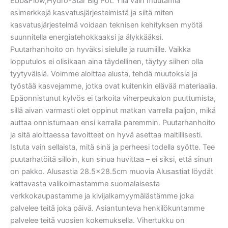
Ebb&Flow,Hydro-Star Big Pot. Yllä vain muutamia
esimerkkejä kasvatusjärjestelmistä ja siitä miten
kasvatusjärjestelmä voidaan teknisen kehityksen myötä
suunnitella energiatehokkaaksi ja älykkääksi.
Puutarhanhoito on hyväksi sielulle ja ruumiille. Vaikka
lopputulos ei olisikaan aina täydellinen, täytyy siihen olla
tyytyväisiä. Voimme aloittaa alusta, tehdä muutoksia ja
työstää kasvejamme, jotka ovat kuitenkin elävää materiaalia.
Epäonnistunut kylvös ei tarkoita viherpeukalon puuttumista,
sillä aivan varmasti olet oppinut matkan varrella paljon, mikä
auttaa onnistumaan ensi kerralla paremmin. Puutarhanhoito
ja sitä aloittaessa tavoitteet on hyvä asettaa maltillisesti.
Istuta vain sellaista, mitä sinä ja perheesi todella syötte. Tee
puutarhatöitä silloin, kun sinua huvittaa – ei siksi, että sinun
on pakko. Alusastia 28.5×28.5cm muovia Alusastiat löydät
kattavasta valikoimastamme suomalaisesta
verkkokaupastamme ja kivijalkamyymälästämme joka
palvelee teitä joka päivä. Asiantunteva henkilökuntamme
palvelee teitä vuosien kokemuksella. Vihertukku on