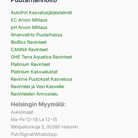
Puutarhanhoito
AutoPot Kasvatusjärjestelmät
EC Arvon Mittaus
pH Arvon Mittaus
Ilmanvaihto Puutarhassa
BioBizz Ravinteet
CANNA Ravinteet
GHE Terra Aquatica Ravinteet
Platinium Ravinteet
Platinium Kasvualustat
Ravinne Puutokset Kasveissa
Ravinteet ja Vesi Kasveille
Ravinteiden Annostelu
Helsingin Myymälä:
Aukioloajat
Ma-Pe 12-18 La 12-15
Riihipellonkuja 3, 00390 Helsinki
Puh/Signal/WhatsApp: