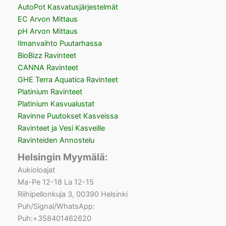
AutoPot Kasvatusjärjestelmät
EC Arvon Mittaus
pH Arvon Mittaus
Ilmanvaihto Puutarhassa
BioBizz Ravinteet
CANNA Ravinteet
GHE Terra Aquatica Ravinteet
Platinium Ravinteet
Platinium Kasvualustat
Ravinne Puutokset Kasveissa
Ravinteet ja Vesi Kasveille
Ravinteiden Annostelu
Helsingin Myymälä:
Aukioloajat
Ma-Pe 12-18 La 12-15
Riihipellonkuja 3, 00390 Helsinki
Puh/Signal/WhatsApp:
Puh:+358401462620