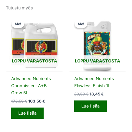
Tutustu myös
Alkuperäinen
Nykyinen
Alkuperäinen
Nykyinen
hinta
hinta
hinta
hinta
Ale!
Ale!
Ale!
Ale!
oli:
on:
oli:
on:
172,50 €.
103,50 €.
20,50 €.
18,45 €.
LOPPU VARASTOSTA
LOPPU VARASTOSTA
Advanced Nutrients
Advanced Nutrients
Connoisseur A+B
Flawless Finish 1L
Grow 5L
20,50
€
18,45
€
172,50
€
103,50
€
Lue lisää
Lue lisää