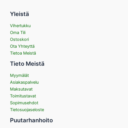
Yleistä
Vihertukku
Oma Tili
Ostoskori
Ota Yhteyttä
Tietoa Meistä
Tieto Meistä
Myymälät
Asiakaspalvelu
Maksutavat
Toimitustavat
Sopimusehdot
Tietosuojaseloste
Puutarhanhoito