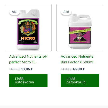
Alkuperäinen
Nykyinen
Alkuperäinen
Nykyinen
hinta
hinta
hinta
hinta
Ale!
Ale!
Ale!
Ale!
oli:
on:
oli:
on:
14,50 €.
13,05 €.
51,00 €.
45,90 €.
Advanced Nutrients pH
Advanced Nutrients
perfect Micro 1L
Bud Factor X 500ml
14,50
€
13,05
€
51,00
€
45,90
€
Lisää
Lisää
ostoskoriin
ostoskoriin