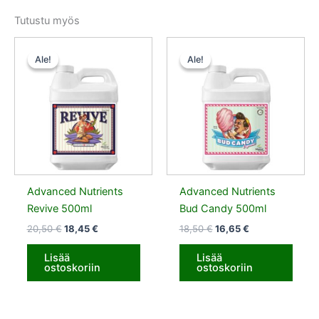
Tutustu myös
Alkuperäinen
Nykyinen
Alkuperäinen
Nykyinen
hinta
hinta
hinta
hinta
Ale!
Ale!
Ale!
Ale!
oli:
on:
oli:
on:
20,50 €.
18,45 €.
18,50 €.
16,65 €.
Advanced Nutrients
Advanced Nutrients
Revive 500ml
Bud Candy 500ml
20,50
€
18,45
€
18,50
€
16,65
€
Lisää
Lisää
ostoskoriin
ostoskoriin