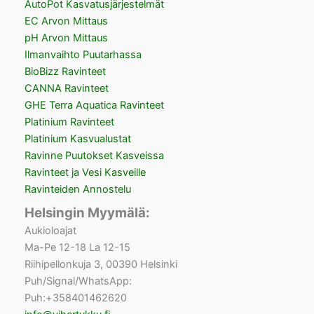
AutoPot Kasvatusjärjestelmät
EC Arvon Mittaus
pH Arvon Mittaus
Ilmanvaihto Puutarhassa
BioBizz Ravinteet
CANNA Ravinteet
GHE Terra Aquatica Ravinteet
Platinium Ravinteet
Platinium Kasvualustat
Ravinne Puutokset Kasveissa
Ravinteet ja Vesi Kasveille
Ravinteiden Annostelu
Helsingin Myymälä:
Aukioloajat
Ma-Pe 12-18 La 12-15
Riihipellonkuja 3, 00390 Helsinki
Puh/Signal/WhatsApp:
Puh:+358401462620