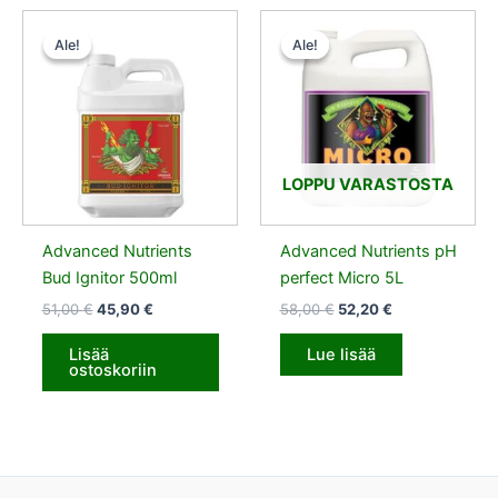
Alkuperäinen
Nykyinen
Alkuperäinen
Nykyinen
hinta
hinta
hinta
hinta
Ale!
Ale!
Ale!
Ale!
oli:
on:
oli:
on:
51,00 €.
45,90 €.
58,00 €.
52,20 €.
LOPPU VARASTOSTA
Advanced Nutrients
Advanced Nutrients pH
Bud Ignitor 500ml
perfect Micro 5L
51,00
€
45,90
€
58,00
€
52,20
€
Lisää
Lue lisää
ostoskoriin