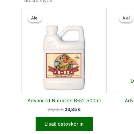
Tutustu myös
Alkuperäinen
Nykyinen
hinta
hinta
Ale!
Ale!
Ale!
Ale!
oli:
on:
26,50 €.
23,85 €.
L
Advanced Nutrients B-52 500ml
Adv
26,50
€
23,85
€
Lisää ostoskoriin