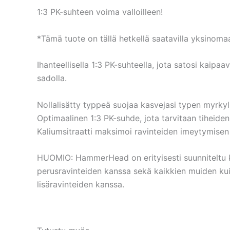
1:3 PK-suhteen voima valloilleen!
*Tämä tuote on tällä hetkellä saatavilla yksino
Ihanteellisella 1:3 PK-suhteella, jota satosi kaip
sadolla.
Nollalisätty typpeä suojaa kasvejasi typen myrkyl
Optimaalinen 1:3 PK-suhde, jota tarvitaan tihei
Kaliumsitraatti maksimoi ravinteiden imeytymisen i
HUOMIO: HammerHead on erityisesti suunniteltu k
perusravinteiden kanssa sekä kaikkien muiden kuin
lisäravinteiden kanssa.