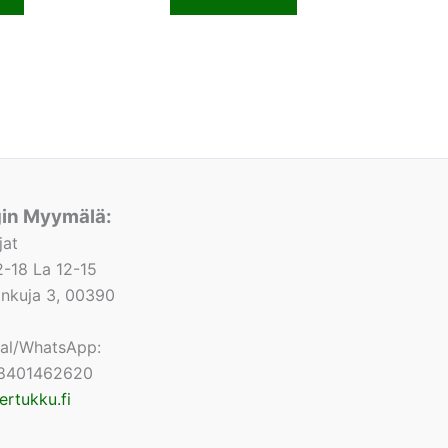
gin Myymälä:
jat
-18 La 12-15
lonkuja 3, 00390
nal/WhatsApp:
8401462620
ertukku.fi