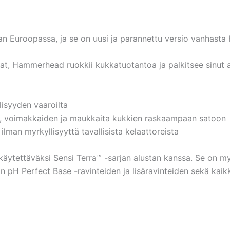
maan Euroopassa, ja se on uusi ja parannettu versio vanha
aavat, Hammerhead ruokkii kukkatuotantoa ja palkitsee sinut a
lisyyden vaaroilta
den, voimakkaiden ja maukkaita kukkien raskaampaan satoon
lman myrkyllisyyttä tavallisista kelaattoreista
äytettäväksi Sensi Terra™ -sarjan alustan kanssa. Se on my
 pH Perfect Base -ravinteiden ja lisäravinteiden sekä kaikki