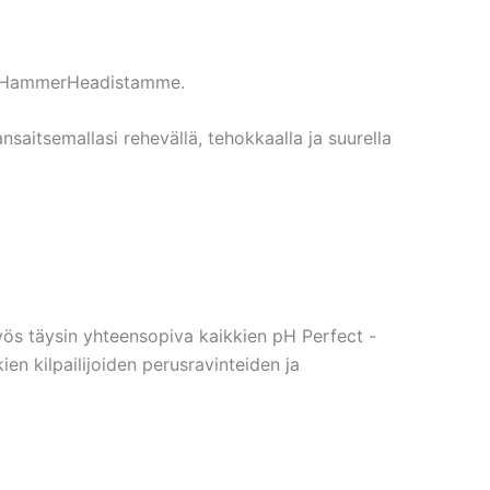
sta HammerHeadistamme.
nsaitsemallasi rehevällä, tehokkaalla ja suurella
ös täysin yhteensopiva kaikkien pH Perfect -
en kilpailijoiden perusravinteiden ja