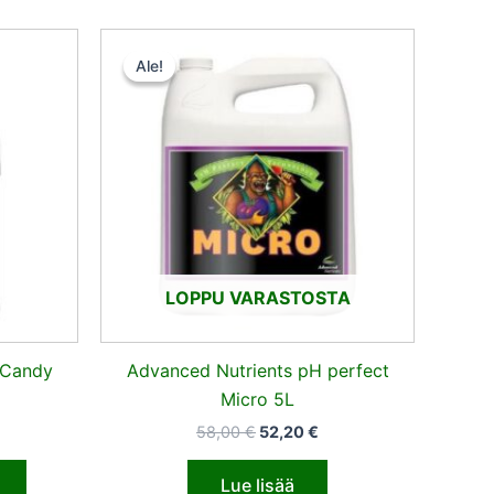
nen
kyinen
Alkuperäinen
Nykyinen
nta
hinta
hinta
Ale!
Ale!
:
oli:
on:
,65 €.
58,00 €.
52,20 €.
LOPPU VARASTOSTA
 Candy
Advanced Nutrients pH perfect
Micro 5L
58,00
€
52,20
€
Lue lisää