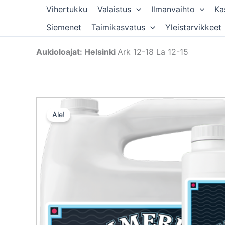
Siirry
Vihertukku
Valaistus
Ilmanvaihto
Ka
sisältöön
Siemenet
Taimikasvatus
Yleistarvikkeet
Aukioloajat: Helsinki
Ark 12-18 La 12-15
Ale!