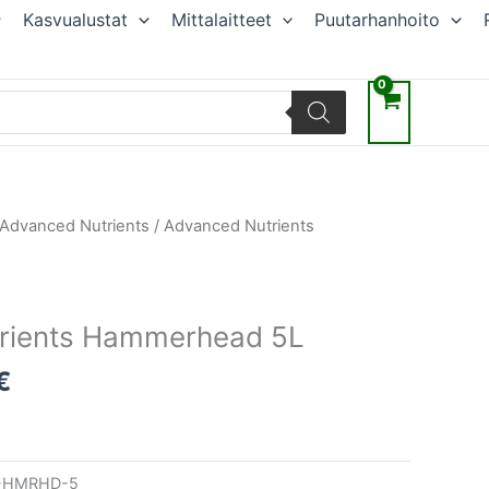
Kasvualustat
Mittalaitteet
Puutarhanhoito
räinen
Nykyinen
Advanced Nutrients
/ Advanced Nutrients
hinta
on:
€.
68,40 €.
rients Hammerhead 5L
€
-HMRHD-5