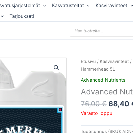
svatusjärjestelmät
Kasvatusteltat
Kasviravinteet
Tarjoukset!
Products
search
Alkupe
Etusivu
/
Kasviravinteet
/
hinta
Hammerhead 5L
oli:
Advanced Nutrients
76,00 
Advanced Nut
76,00
€
68,40
Varasto loppu
Tuotetunnus (SKU):
ADN