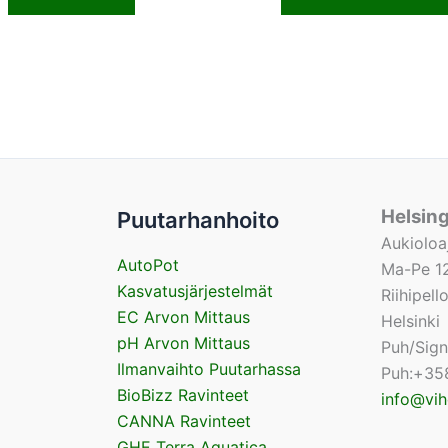
Helsin
Puutarhanhoito
Aukioloa
AutoPot
Ma-Pe 12
Kasvatusjärjestelmät
Riihipel
EC Arvon Mittaus
Helsinki
pH Arvon Mittaus
Puh/Sig
Ilmanvaihto Puutarhassa
Puh:+35
BioBizz Ravinteet
info@vih
CANNA Ravinteet
GHE Terra Aquatica