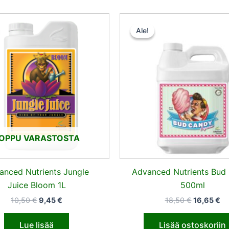
Alkuperäinen
Nykyinen
Alkuperäi
Ny
hinta
hinta
hinta
hi
Ale!
Ale!
oli:
on:
oli:
on
10,50 €.
9,45 €.
18,50 €.
16
OPPU VARASTOSTA
anced Nutrients Jungle
Advanced Nutrients Bud
Juice Bloom 1L
500ml
10,50
€
9,45
€
18,50
€
16,65
€
Lue lisää
Lisää ostoskoriin