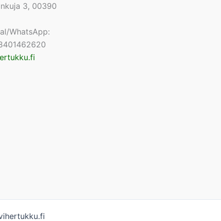
lonkuja 3, 00390
nal/WhatsApp:
8401462620
ertukku.fi
ihertukku.fi