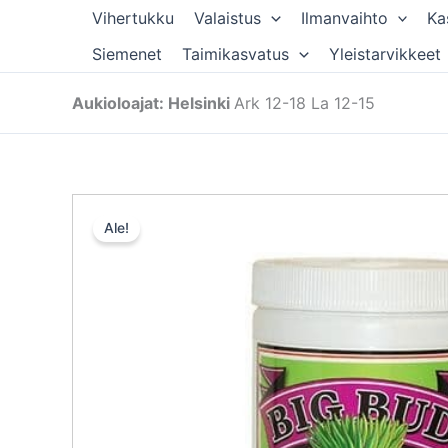
Siirry
Vihertukku
Valaistus
Ilmanvaihto
Ka
sisältöön
Siemenet
Taimikasvatus
Yleistarvikkeet
Aukioloajat: Helsinki
Ark 12-18 La 12-15
Ale!