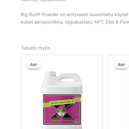
Big Bud® Powder on erityisesti suunniteltu käytet
kuten aeroponiikka, tippakastelu, NFT, Ebb & Flo
Tutustu myös
Alkuperäinen
Nykyinen
hinta
hinta
Ale!
Ale!
Ale!
Ale!
oli:
on:
51,00 €.
45,90 €.