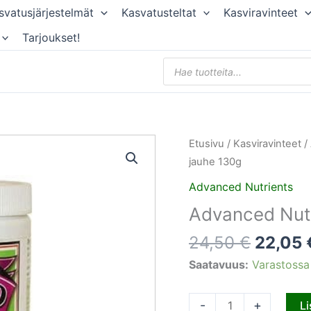
svatusjärjestelmät
Kasvatusteltat
Kasviravinteet
Tarjoukset!
Products
search
Alkupe
Advanced
Etusivu
/
Kasviravinteet
/
hinta
Nutrients
jauhe 130g
oli:
Big
Advanced Nutrients
24,50 
Bud
Advanced Nutr
jauhe
130g
24,50
€
22,05
määrä
Saatavuus:
Varastossa
-
+
Li