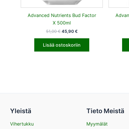
Advanced Nutrients Bud Factor
Advan
X 500ml
51,00
€
45,90
€
Lisää ostoskoriin
Yleistä
Tieto Meistä
Vihertukku
Myymälät