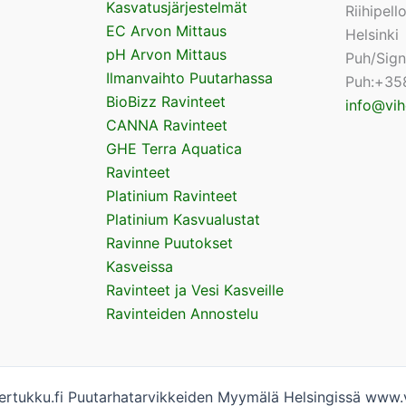
Kasvatusjärjestelmät
Riihipel
EC Arvon Mittaus
Helsinki
pH Arvon Mittaus
Puh/Sig
Ilmanvaihto Puutarhassa
Puh:+35
BioBizz Ravinteet
info@vih
CANNA Ravinteet
GHE Terra Aquatica
Ravinteet
Platinium Ravinteet
Platinium Kasvualustat
Ravinne Puutokset
Kasveissa
Ravinteet ja Vesi Kasveille
Ravinteiden Annostelu
rtukku.fi Puutarhatarvikkeiden Myymälä Helsingissä www.v