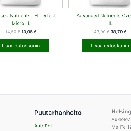
ced Nutrients pH perfect
Advanced Nutrients Ove
Micro 1L
1L
14,50
€
13,05
€
43,00
€
38,70
€
Lisää ostoskoriin
Lisää ostoskoriin
Helsin
Puutarhanhoito
Aukioloa
AutoPot
Ma-Pe 12