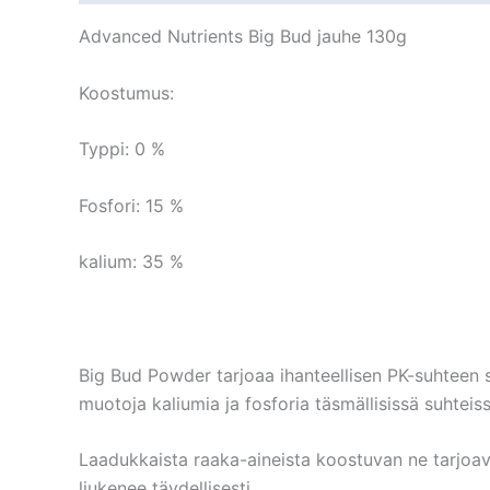
Advanced Nutrients Big Bud jauhe 130g
Koostumus:
Typpi: 0 %
Fosfori: 15 %
kalium: 35 %
Big Bud Powder tarjoaa ihanteellisen PK-suhteen s
muotoja kaliumia ja fosforia täsmällisissä suhtei
Laadukkaista raaka-aineista koostuvan ne tarjoav
liukenee täydellisesti.