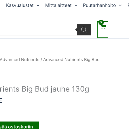
Kasvualustat
Mittalaitteet
Puutarhanhoito
räinen
Nykyinen
Advanced Nutrients
/ Advanced Nutrients Big Bud
hinta
on:
€.
22,05 €.
ients Big Bud jauhe 130g
€
sää ostoskoriin