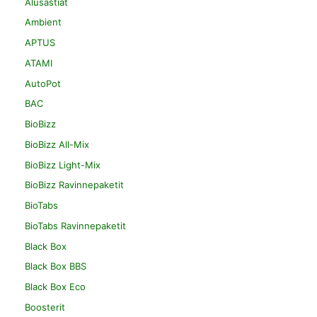
Alusastiat
Ambient
APTUS
ATAMI
AutoPot
BAC
BioBizz
BioBizz All-Mix
BioBizz Light-Mix
BioBizz Ravinnepaketit
BioTabs
BioTabs Ravinnepaketit
Black Box
Black Box BBS
Black Box Eco
Boosterit