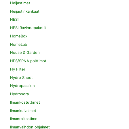
Heijastimet
Heijastinkankaat
HESI
HESI Ravinnepaketit
HomeBox
HomeLab
House & Garden
HPS/SPNA polttimot
Hy Filter
Hydro Shoot
Hydropassion
Hydrosora
Ilmankostuttimet
Ilmankuivaimet
Ilmanraikastimet
Ilmanvaihdon ohjaimet