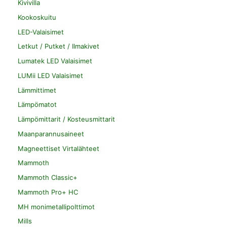
Kivivilla
Kookoskuitu
LED-Valaisimet
Letkut / Putket / Ilmakivet
Lumatek LED Valaisimet
LUMii LED Valaisimet
Lämmittimet
Lämpömatot
Lämpömittarit / Kosteusmittarit
Maanparannusaineet
Magneettiset Virtalähteet
Mammoth
Mammoth Classic+
Mammoth Pro+ HC
MH monimetallipolttimot
Mills