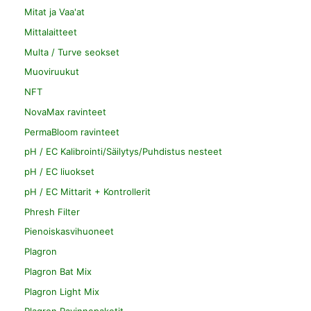
Mitat ja Vaa'at
Mittalaitteet
Multa / Turve seokset
Muoviruukut
NFT
NovaMax ravinteet
PermaBloom ravinteet
pH / EC Kalibrointi/Säilytys/Puhdistus nesteet
pH / EC liuokset
pH / EC Mittarit + Kontrollerit
Phresh Filter
Pienoiskasvihuoneet
Plagron
Plagron Bat Mix
Plagron Light Mix