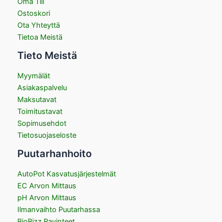
Oma Tili
Ostoskori
Ota Yhteyttä
Tietoa Meistä
Tieto Meistä
Myymälät
Asiakaspalvelu
Maksutavat
Toimitustavat
Sopimusehdot
Tietosuojaseloste
Puutarhanhoito
AutoPot Kasvatusjärjestelmät
EC Arvon Mittaus
pH Arvon Mittaus
Ilmanvaihto Puutarhassa
BioBizz Ravinteet