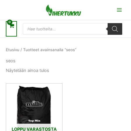
Siirry
sisältöön
Products
search
Etusivu
/ Tuotteet avainsanalla “seos”
seos
Näytetään ainoa tulos
LOPPU VARASTOSTA