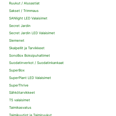
Ruukut / Alusastiat
Sakset / Trimmaus
SANlight LED Valaisimet
Secret Jardin
Secret Jardin LED Valaisimet
Siemenet
Skalpellit ja Tarvikkeet
SonoBox Boksipuhaltimet
Suodatinverkot / Suodatinkankaat
SuperBox
SuperPlant LED Valaisimet
SuperThrive
Sähkötarvikkeet
T5 valaisimet
Taimikasvatus
Taimikuutiot ja Taimiruukut