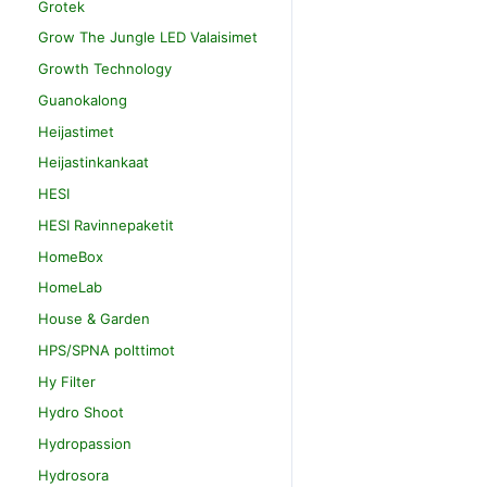
Grotek
Grow The Jungle LED Valaisimet
Growth Technology
Guanokalong
Heijastimet
Heijastinkankaat
HESI
HESI Ravinnepaketit
HomeBox
HomeLab
House & Garden
HPS/SPNA polttimot
Hy Filter
Hydro Shoot
Hydropassion
Hydrosora