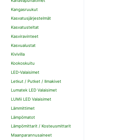
Kanavapuhaltimet
Kangasruukut
Kasvatusjärjestelmät
Kasvatusteltat
Kasviravinteet
Kasvualustat
Kivivilla
Kookoskuitu
LED-Valaisimet
Letkut / Putket / Ilmakivet
Lumatek LED Valaisimet
LUMii LED Valaisimet
Lämmittimet
Lämpömatot
Lämpömittarit / Kosteusmittarit
Maanparannusaineet