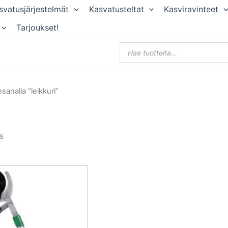
svatusjärjestelmät
Kasvatusteltat
Kasviravinteet
Tarjoukset!
Products
search
sanalla “leikkuri”
s