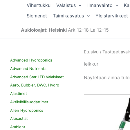
Siirry
Vihertukku
Valaistus
Ilmanvaihto
Ka
sisältöön
Siemenet
Taimikasvatus
Yleistarvikkeet
Aukioloajat: Helsinki
Ark 12-18 La 12-15
Etusivu
/ Tuotteet avain
Advanced Hydroponics
leikkuri
Advanced Nutrients
Advanced Star LED Valaisimet
Näytetään ainoa tulo
Aero, Bubbler, DWC, Hydro
Ajastimet
Aktiivihiilisuodattimet
Alien Hydroponics
Alusastiat
Ambient