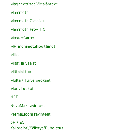
Magneettiset Virtalähteet
Mammoth
Mammoth Classic+
Mammoth Pro+ HC
MasterCarbo
MH monimetallipolttimot
Mills
Mitat ja Vaa'at
Mittalaitteet
Multa / Turve seokset
Muoviruukut
NFT
NovaMax ravinteet
PermaBloom ravinteet
pH / EC
Kalibrointi/Säilytys/Puhdistus