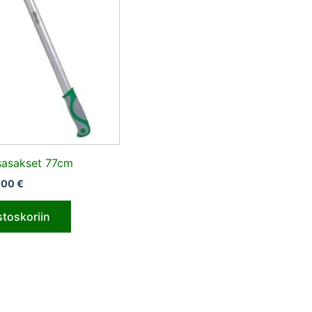
sasakset 77cm
,00
€
stoskoriin