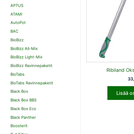
APTUS
ATAMI
AutoPot
BAC
BioBizz
BioBizz All-Mix
BioBizz Light-Mix
BioBizz Ravinnepaketit
Ribiland Ok
BioTabs
33
BioTabs Ravinnepaketit
Black Box
Lisää o
Black Box BBS
Black Box Eco
Black Panther
Boosterit