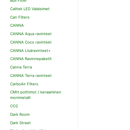
Bull Filter
Calitek LED Valaisimet
Can Filters
CANNA
CANNA Aqua ravinteet
CANNA Coco ravinteet
CANNA Lisäravinteet+
CANNA Ravinnepaketit
Canna Terra
CANNA Terra ravinteet
CarboAir Filters
CMH polttimot / keraaminen
monimetalli
CO2
Dark Room
Dark Street