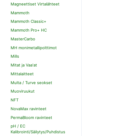
Magneettiset Virtalähteet
Mammoth
Mammoth Classic+
Mammoth Pro+ HC
MasterCarbo
MH monimetallipolttimot
Mills
Mitat ja Vaa'at
Mittalaitteet
Multa / Turve seokset
Muoviruukut
NFT
NovaMax ravinteet
PermaBloom ravinteet
pH / EC
Kalibrointi/Säilytys/Puhdistus