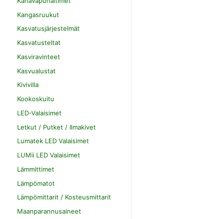
Kanavapuhaltimet
Kangasruukut
Kasvatusjärjestelmät
Kasvatusteltat
Kasviravinteet
Kasvualustat
Kivivilla
Kookoskuitu
LED-Valaisimet
Letkut / Putket / Ilmakivet
Lumatek LED Valaisimet
LUMii LED Valaisimet
Lämmittimet
Lämpömatot
Lämpömittarit / Kosteusmittarit
Maanparannusaineet