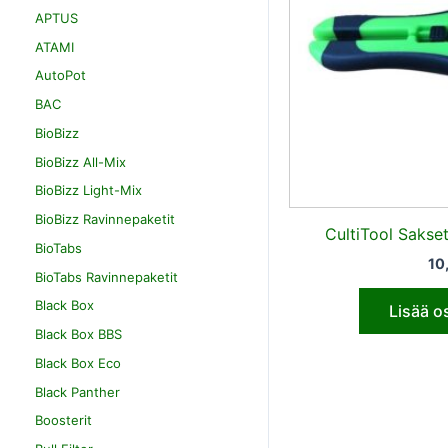
APTUS
ATAMI
AutoPot
BAC
BioBizz
BioBizz All-Mix
BioBizz Light-Mix
BioBizz Ravinnepaketit
CultiTool Sakset
BioTabs
10
BioTabs Ravinnepaketit
Black Box
Lisää o
Black Box BBS
Black Box Eco
Black Panther
Boosterit