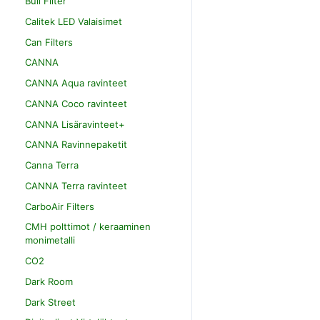
Bull Filter
Calitek LED Valaisimet
Can Filters
CANNA
CANNA Aqua ravinteet
CANNA Coco ravinteet
CANNA Lisäravinteet+
CANNA Ravinnepaketit
Canna Terra
CANNA Terra ravinteet
CarboAir Filters
CMH polttimot / keraaminen
monimetalli
CO2
Dark Room
Dark Street