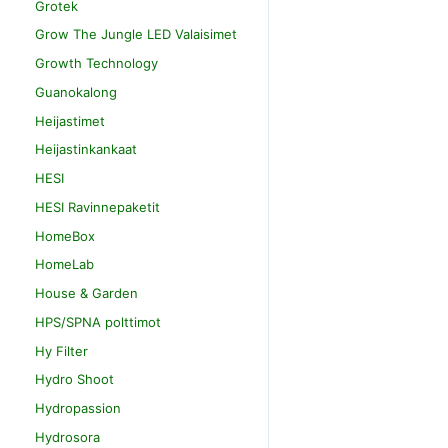
Grotek
Grow The Jungle LED Valaisimet
Growth Technology
Guanokalong
Heijastimet
Heijastinkankaat
HESI
HESI Ravinnepaketit
HomeBox
HomeLab
House & Garden
HPS/SPNA polttimot
Hy Filter
Hydro Shoot
Hydropassion
Hydrosora