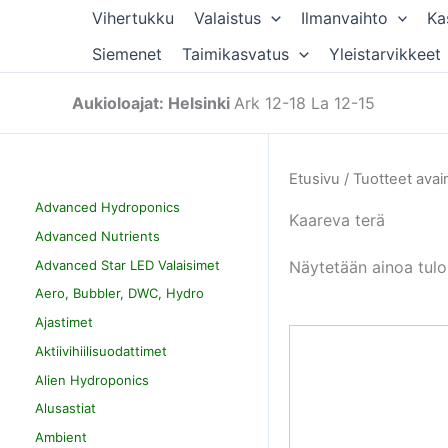
Siirry
Vihertukku
Valaistus
Ilmanvaihto
Ka
sisältöön
Siemenet
Taimikasvatus
Yleistarvikkeet
Aukioloajat: Helsinki
Ark 12-18 La 12-15
Etusivu
/ Tuotteet avai
Advanced Hydroponics
Kaareva terä
Advanced Nutrients
Advanced Star LED Valaisimet
Näytetään ainoa tulo
Aero, Bubbler, DWC, Hydro
Ajastimet
Aktiivihiilisuodattimet
Alien Hydroponics
Alusastiat
Ambient