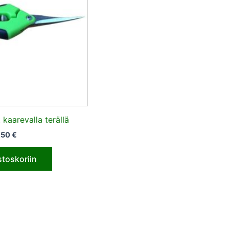
 kaarevalla terällä
,50
€
stoskoriin