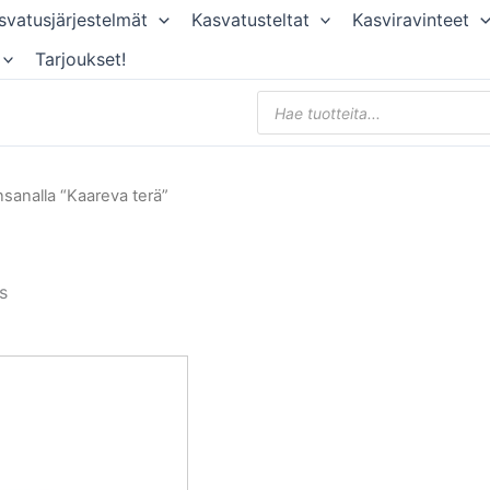
svatusjärjestelmät
Kasvatusteltat
Kasviravinteet
Tarjoukset!
Products
search
nsanalla “Kaareva terä”
s