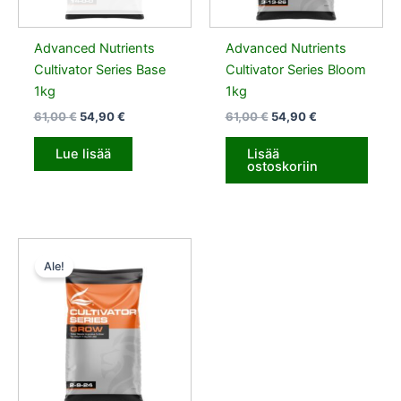
Advanced Nutrients
Advanced Nutrients
Cultivator Series Base
Cultivator Series Bloom
1kg
1kg
61,00
€
54,90
€
61,00
€
54,90
€
Lue lisää
Lisää
ostoskoriin
Alkuperäinen
Nykyinen
hinta
hinta
Ale!
oli:
on:
61,00 €.
54,90 €.