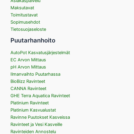
Asiakaspalvelu
Maksutavat
Toimitustavat
Sopimusehdot
Tietosuojaseloste
Puutarhanhoito
AutoPot Kasvatusjärjestelmät
EC Arvon Mittaus
pH Arvon Mittaus
Ilmanvaihto Puutarhassa
BioBizz Ravinteet
CANNA Ravinteet
GHE Terra Aquatica Ravinteet
Platinium Ravinteet
Platinium Kasvualustat
Ravinne Puutokset Kasveissa
Ravinteet ja Vesi Kasveille
Ravinteiden Annostelu