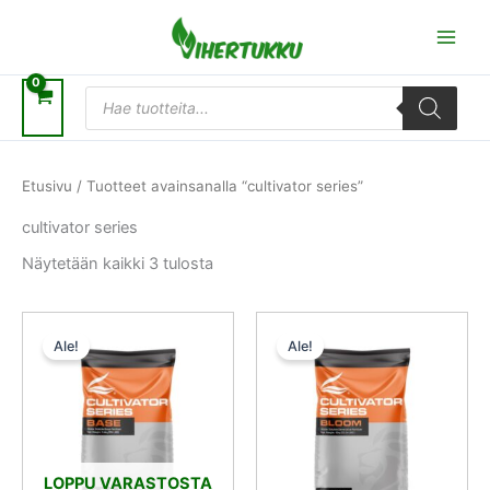
Siirry
sisältöön
Products
search
Etusivu
/ Tuotteet avainsanalla “cultivator series”
cultivator series
Näytetään kaikki 3 tulosta
Alkuperäinen
Nykyinen
Alkuperäinen
Nykyinen
hinta
hinta
hinta
hinta
Ale!
Ale!
oli:
on:
oli:
on:
61,00 €.
54,90 €.
61,00 €.
54,90 €.
LOPPU VARASTOSTA