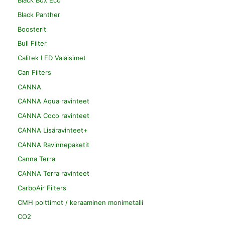
Black Box Eco
Black Panther
Boosterit
Bull Filter
Calitek LED Valaisimet
Can Filters
CANNA
CANNA Aqua ravinteet
CANNA Coco ravinteet
CANNA Lisäravinteet+
CANNA Ravinnepaketit
Canna Terra
CANNA Terra ravinteet
CarboAir Filters
CMH polttimot / keraaminen monimetalli
CO2