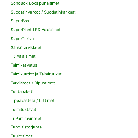
SonoBox Boksipuhaltimet
Suodatinverkot / Suodatinkankaat
SuperBox
SuperPlant LED Valaisimet
SuperThrive
Sähkötarvikkeet
T5 valaisimet
Taimikasvatus
Taimikuutiot ja Taimiruukut
Tarvikkeet / Ripustimet
Telttapaketit
Tippakastelu / Liittimet
Toimitustavat
TriPart ravinteet
Tuholaistorjunta
Tuulettimet