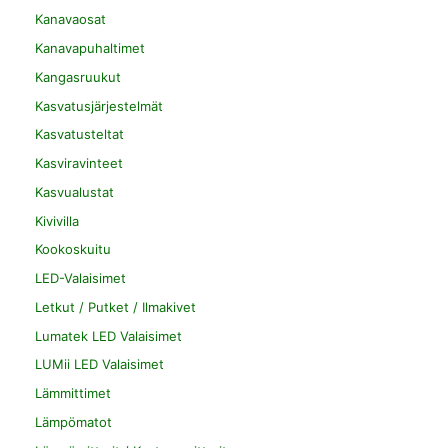
Kanavaosat
Kanavapuhaltimet
Kangasruukut
Kasvatusjärjestelmät
Kasvatusteltat
Kasviravinteet
Kasvualustat
Kivivilla
Kookoskuitu
LED-Valaisimet
Letkut / Putket / Ilmakivet
Lumatek LED Valaisimet
LUMii LED Valaisimet
Lämmittimet
Lämpömatot