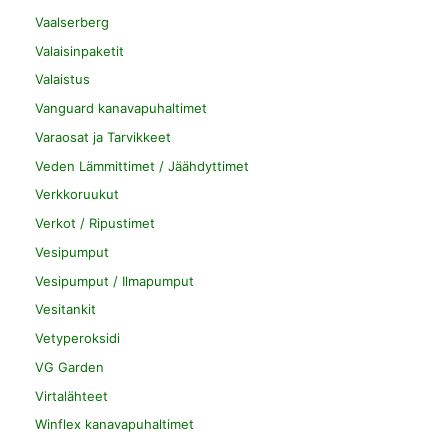
Vaalserberg
Valaisinpaketit
Valaistus
Vanguard kanavapuhaltimet
Varaosat ja Tarvikkeet
Veden Lämmittimet / Jäähdyttimet
Verkkoruukut
Verkot / Ripustimet
Vesipumput
Vesipumput / Ilmapumput
Vesitankit
Vetyperoksidi
VG Garden
Virtalähteet
Winflex kanavapuhaltimet