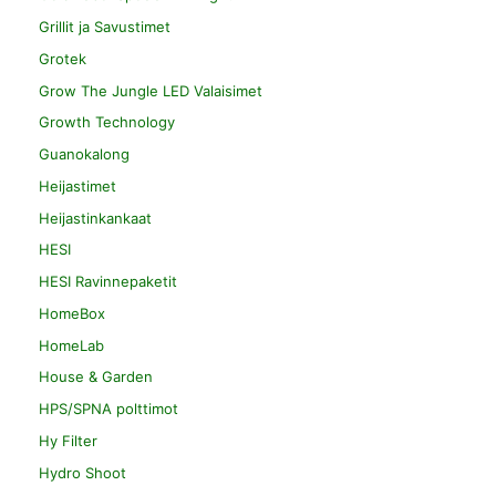
Grillit ja Savustimet
Grotek
Grow The Jungle LED Valaisimet
Growth Technology
Guanokalong
Heijastimet
Heijastinkankaat
HESI
HESI Ravinnepaketit
HomeBox
HomeLab
House & Garden
HPS/SPNA polttimot
Hy Filter
Hydro Shoot