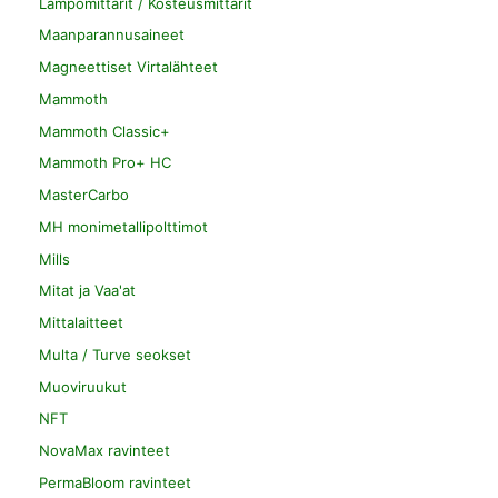
Lämpömittarit / Kosteusmittarit
Maanparannusaineet
Magneettiset Virtalähteet
Mammoth
Mammoth Classic+
Mammoth Pro+ HC
MasterCarbo
MH monimetallipolttimot
Mills
Mitat ja Vaa'at
Mittalaitteet
Multa / Turve seokset
Muoviruukut
NFT
NovaMax ravinteet
PermaBloom ravinteet