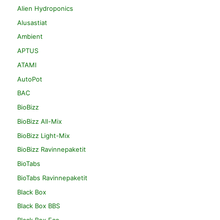
Alien Hydroponics
Alusastiat
Ambient
APTUS
ATAMI
AutoPot
BAC
BioBizz
BioBizz All-Mix
BioBizz Light-Mix
BioBizz Ravinnepaketit
BioTabs
BioTabs Ravinnepaketit
Black Box
Black Box BBS