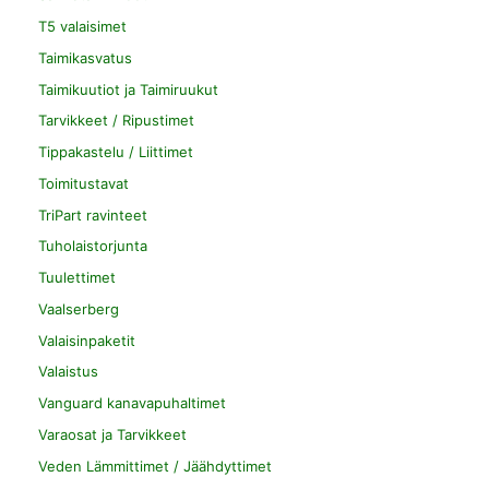
T5 valaisimet
Taimikasvatus
Taimikuutiot ja Taimiruukut
Tarvikkeet / Ripustimet
Tippakastelu / Liittimet
Toimitustavat
TriPart ravinteet
Tuholaistorjunta
Tuulettimet
Vaalserberg
Valaisinpaketit
Valaistus
Vanguard kanavapuhaltimet
Varaosat ja Tarvikkeet
Veden Lämmittimet / Jäähdyttimet