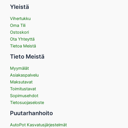
Yleistä
Vihertukku
Oma Tili
Ostoskori
Ota Yhteyttä
Tietoa Meistä
Tieto Meistä
Myymälät
Asiakaspalvelu
Maksutavat
Toimitustavat
Sopimusehdot
Tietosuojaseloste
Puutarhanhoito
AutoPot Kasvatusjärjestelmät