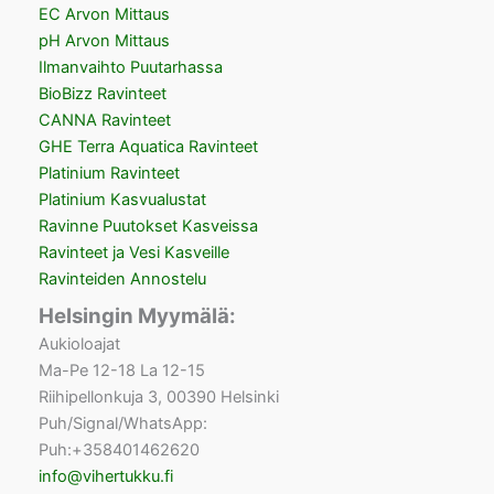
EC Arvon Mittaus
pH Arvon Mittaus
Ilmanvaihto Puutarhassa
BioBizz Ravinteet
CANNA Ravinteet
GHE Terra Aquatica Ravinteet
Platinium Ravinteet
Platinium Kasvualustat
Ravinne Puutokset Kasveissa
Ravinteet ja Vesi Kasveille
Ravinteiden Annostelu
Helsingin Myymälä:
Aukioloajat
Ma-Pe 12-18 La 12-15
Riihipellonkuja 3, 00390 Helsinki
Puh/Signal/WhatsApp:
Puh:+358401462620
info@vihertukku.fi