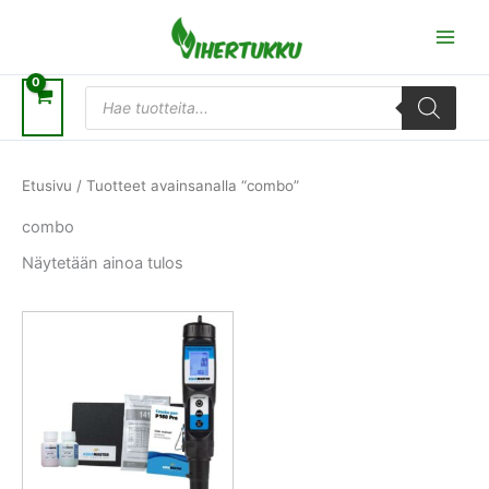
Siirry
sisältöön
Products
search
Etusivu
/ Tuotteet avainsanalla “combo”
combo
Näytetään ainoa tulos