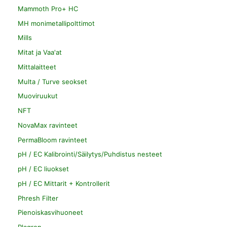
Mammoth Pro+ HC
MH monimetallipolttimot
Mills
Mitat ja Vaa'at
Mittalaitteet
Multa / Turve seokset
Muoviruukut
NFT
NovaMax ravinteet
PermaBloom ravinteet
pH / EC Kalibrointi/Säilytys/Puhdistus nesteet
pH / EC liuokset
pH / EC Mittarit + Kontrollerit
Phresh Filter
Pienoiskasvihuoneet