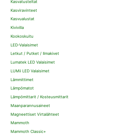
Kasvatusteltat
Kasviravinteet
Kasvualustat
Kivivilla
Kookoskuitu
LED-Valaisimet
Letkut / Putket / Ilmakivet
Lumatek LED Valaisimet
LUMii LED Valaisimet
Lämmittimet
Lämpömatot
Lämpömittarit / Kosteusmittarit
Maanparannusaineet
Magneettiset Virtalähteet
Mammoth
Mammoth Classic+