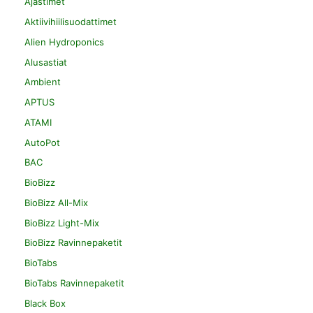
Ajastimet
Aktiivihiilisuodattimet
Alien Hydroponics
Alusastiat
Ambient
APTUS
ATAMI
AutoPot
BAC
BioBizz
BioBizz All-Mix
BioBizz Light-Mix
BioBizz Ravinnepaketit
BioTabs
BioTabs Ravinnepaketit
Black Box