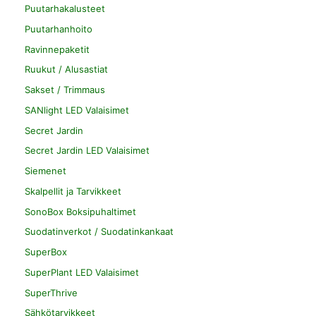
Puutarhakalusteet
Puutarhanhoito
Ravinnepaketit
Ruukut / Alusastiat
Sakset / Trimmaus
SANlight LED Valaisimet
Secret Jardin
Secret Jardin LED Valaisimet
Siemenet
Skalpellit ja Tarvikkeet
SonoBox Boksipuhaltimet
Suodatinverkot / Suodatinkankaat
SuperBox
SuperPlant LED Valaisimet
SuperThrive
Sähkötarvikkeet