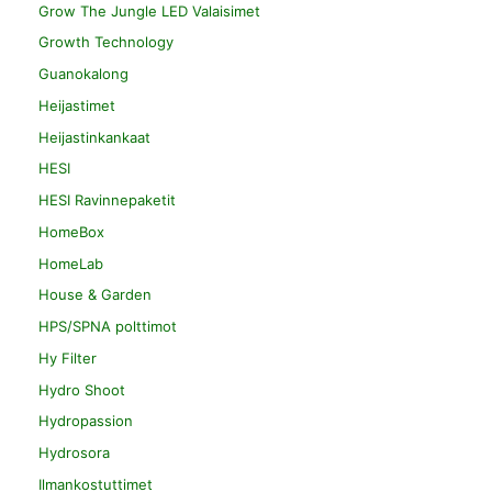
Grow The Jungle LED Valaisimet
Growth Technology
Guanokalong
Heijastimet
Heijastinkankaat
HESI
HESI Ravinnepaketit
HomeBox
HomeLab
House & Garden
HPS/SPNA polttimot
Hy Filter
Hydro Shoot
Hydropassion
Hydrosora
Ilmankostuttimet