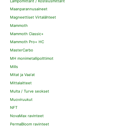
Lämpömittarit / Kosteusmittarit
Maanparannusaineet
Magneettiset Virtalähteet
Mammoth
Mammoth Classic+
Mammoth Pro+ HC
MasterCarbo
MH monimetallipolttimot
Mills
Mitat ja Vaa'at
Mittalaitteet
Multa / Turve seokset
Muoviruukut
NFT
NovaMax ravinteet
PermaBloom ravinteet