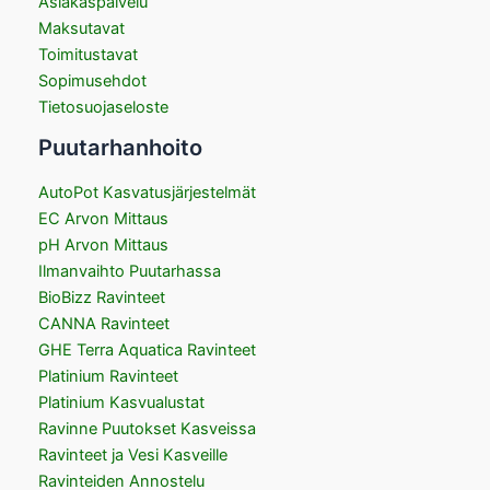
Asiakaspalvelu
Maksutavat
Toimitustavat
Sopimusehdot
Tietosuojaseloste
Puutarhanhoito
AutoPot Kasvatusjärjestelmät
EC Arvon Mittaus
pH Arvon Mittaus
Ilmanvaihto Puutarhassa
BioBizz Ravinteet
CANNA Ravinteet
GHE Terra Aquatica Ravinteet
Platinium Ravinteet
Platinium Kasvualustat
Ravinne Puutokset Kasveissa
Ravinteet ja Vesi Kasveille
Ravinteiden Annostelu