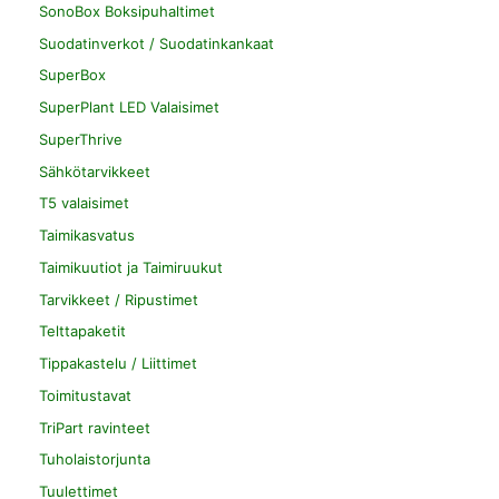
SonoBox Boksipuhaltimet
Suodatinverkot / Suodatinkankaat
SuperBox
SuperPlant LED Valaisimet
SuperThrive
Sähkötarvikkeet
T5 valaisimet
Taimikasvatus
Taimikuutiot ja Taimiruukut
Tarvikkeet / Ripustimet
Telttapaketit
Tippakastelu / Liittimet
Toimitustavat
TriPart ravinteet
Tuholaistorjunta
Tuulettimet