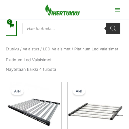
Siirry
sisältöön
Products
search
Etusivu
/
Valaistus
/
LED-Valaisimet
/ Platinum Led Valaisimet
Platinum Led Valaisimet
Näytetään kaikki 4 tulosta
Alkuperäinen
Nykyinen
Alkuperäinen
Nykyinen
hinta
hinta
hinta
hinta
Ale!
Ale!
oli:
on:
oli:
on:
799,00 €.
549,00 €.
499,00 €.
349,00 €.