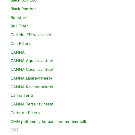
Black Box Eco
Black Panther
Boosterit
Bull Filter
Calitek LED Valaisimet
Can Filters
CANNA
CANNA Aqua ravinteet
CANNA Coco ravinteet
CANNA Lisäravinteet+
CANNA Ravinnepaketit
Canna Terra
CANNA Terra ravinteet
CarboAir Filters
CMH polttimot / keraaminen monimetalli
CO2