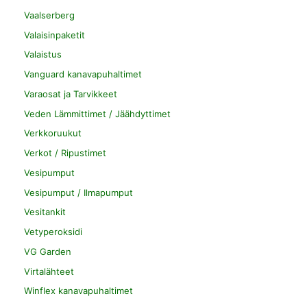
Vaalserberg
Valaisinpaketit
Valaistus
Vanguard kanavapuhaltimet
Varaosat ja Tarvikkeet
Veden Lämmittimet / Jäähdyttimet
Verkkoruukut
Verkot / Ripustimet
Vesipumput
Vesipumput / Ilmapumput
Vesitankit
Vetyperoksidi
VG Garden
Virtalähteet
Winflex kanavapuhaltimet