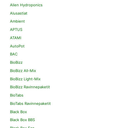
Alien Hydroponics
Alusastiat
Ambient
APTUS
ATAMI
AutoPot
BAC
BioBizz
BioBizz All-Mix
BioBizz Light-Mix
BioBizz Ravinnepaketit
BioTabs
BioTabs Ravinnepaketit
Black Box
Black Box BBS