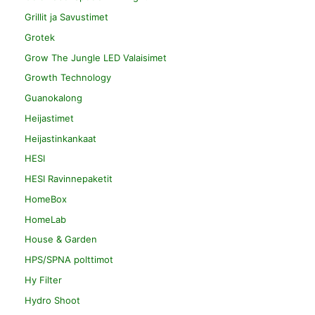
Grillit ja Savustimet
Grotek
Grow The Jungle LED Valaisimet
Growth Technology
Guanokalong
Heijastimet
Heijastinkankaat
HESI
HESI Ravinnepaketit
HomeBox
HomeLab
House & Garden
HPS/SPNA polttimot
Hy Filter
Hydro Shoot