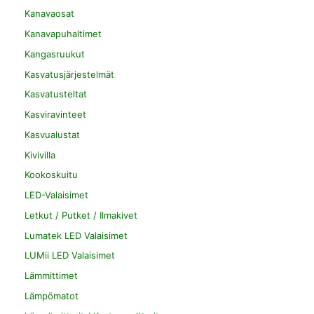
Kanavaosat
Kanavapuhaltimet
Kangasruukut
Kasvatusjärjestelmät
Kasvatusteltat
Kasviravinteet
Kasvualustat
Kivivilla
Kookoskuitu
LED-Valaisimet
Letkut / Putket / Ilmakivet
Lumatek LED Valaisimet
LUMii LED Valaisimet
Lämmittimet
Lämpömatot